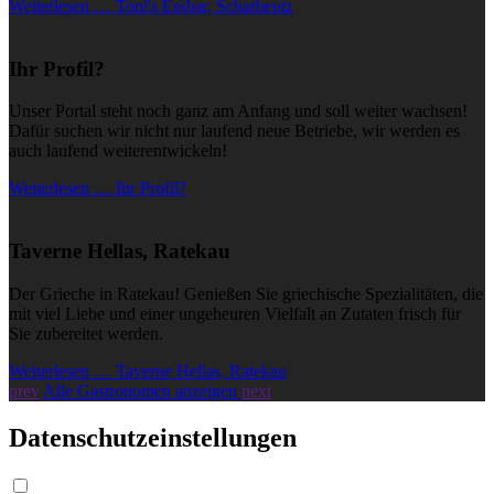
Weiterlesen … Toni's Essbar, Scharbeutz
Ihr Profil?
Unser Portal steht noch ganz am Anfang und soll weiter wachsen!
Dafür suchen wir nicht nur laufend neue Betriebe, wir werden es
auch laufend weiterentwickeln!
Weiterlesen … Ihr Profil?
Taverne Hellas, Ratekau
Der Grieche in Ratekau! Genießen Sie griechische Spezialitäten, die
mit viel Liebe und einer ungeheuren Vielfalt an Zutaten frisch für
Sie zubereitet werden.
Weiterlesen … Taverne Hellas, Ratekau
prev
Alle Gastronomen anzeigen
next
Datenschutzeinstellungen