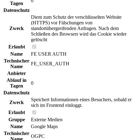
0
Tagen
Datenschutz
Dient zum Schutz der verschlüsselten Website
(HTTPS) vor Fälschungen von
Zweck
standortübergreifenden Anfragen. Nach dem
Schließen des Browsers wird das Cookie wieder
gelöscht
Erlaubt
Name
FE USER AUTH
Technischer
FE_USER_AUTH
Name
Anbieter
Ablauf in
0
Tagen
Datenschutz
Speichert Informationen eines Besuchers, sobald er
Zweck
sich im Frontend einloggt.
Erlaubt
Gruppe
Externe Medien
Name
Google Maps
Technischer
OGPC
Name