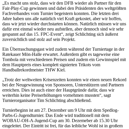
„Es macht uns stolz, dass wir den DFB wieder als Partner für den
Fair-Play-Cup gewinnen und dabei den Präsidenten des weltgrößten
Fachverbandes vom Turnier begeistern konnten. Die letzten drei
Jahre haben uns alle natürlich viel Kraft gekostet, aber wir hoffen,
dass wir jetzt wieder durchstarten können. Natürlich müssen wir uns
dafür erst einmal wieder neu aufstellen, aber dennoch sind wir sehr
gespannt auf das 15. FPC-Event“, zeigt Schlichting sich äußerst
zuversichtlich und stolz auf sein Projekt.
Ein Überraschungsgast wird zudem während der Turniertage in der
Ratekauer Mön-Halle erwartet. Außerdem gibt es tageweise eine
Tombola mit verschiedenen Preisen und zudem ein Gewinnspiel mit
dem Hauptpreis eines komplett signierten Trikots vom
Handballrekordmeister THW Kiel.
„Trotz der weltweiten Krisenzeiten konnten wir einen neuen Rekord
bei der Neugewinnung von Sponsoren, Unterstützern und Partnern
erreichen. Dies ist auch einer der Hauptgründe dafür, dass wir
weiterhin keine Preiserhöhungen vornehmen mussten“, sagt
Turnierorganisator Tim Schlichting abschließend.
Turnierbeginn ist am 27. Dezember um 9 Uhr mit dem Spedlog-
Parbs-G-Jugendturnier. Das Ende wird traditionell mit dem
WOBAU-OH-A-Jugend-Cup am 30. Dezemeber ab 15.30 Uhr
eingeleitet. Der Eintritt ist frei, für das leibliche Wohl ist in großem