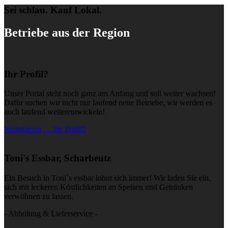
Sei schlau. Kauf Lokal.
Betriebe aus der Region
Ihr Profil?
Unser Portal steht noch ganz am Anfang und soll weiter wachsen!
Dafür suchen wir nicht nur laufend neue Betriebe, wir werden es
auch laufend weiterentwickeln!
Weiterlesen … Ihr Profil?
Toni's Essbar, Scharbeutz
Ein Besuch in Toni´s essbar lohnt sich immer! Wir laden Sie ein,
sich mit leckeren Köstlichkeiten an Speisen und Getränken
verwöhnen zu lassen.
- Abholung & Lieferservice -