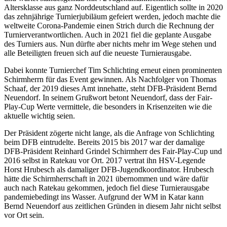
Altersklasse aus ganz Norddeutschland auf. Eigentlich sollte in 2020
das zehnjährige Turnierjubiläum gefeiert werden, jedoch machte die
weltweite Corona-Pandemie einen Strich durch die Rechnung der
Turnierverantwortlichen. Auch in 2021 fiel die geplante Ausgabe
des Turniers aus. Nun dürfte aber nichts mehr im Wege stehen und
alle Beteiligten freuen sich auf die neueste Turnierausgabe.
Dabei konnte Turnierchef Tim Schlichting erneut einen prominenten
Schirmherrn für das Event gewinnen. Als Nachfolger von Thomas
Schaaf, der 2019 dieses Amt innehatte, steht DFB-Präsident Bernd
Neuendorf. In seinem Grußwort betont Neuendorf, dass der Fair-
Play-Cup Werte vermittele, die besonders in Krisenzeiten wie die
aktuelle wichtig seien.
Der Präsident zögerte nicht lange, als die Anfrage von Schlichting
beim DFB eintrudelte. Bereits 2015 bis 2017 war der damalige
DFB-Präsident Reinhard Grindel Schirmherr des Fair-Play-Cup und
2016 selbst in Ratekau vor Ort. 2017 vertrat ihn HSV-Legende
Horst Hrubesch als damaliger DFB-Jugendkoordinator. Hrubesch
hätte die Schirmherrschaft in 2021 übernommen und wäre dafür
auch nach Ratekau gekommen, jedoch fiel diese Turnierausgabe
pandemiebedingt ins Wasser. Aufgrund der WM in Katar kann
Bernd Neuendorf aus zeitlichen Gründen in diesem Jahr nicht selbst
vor Ort sein.