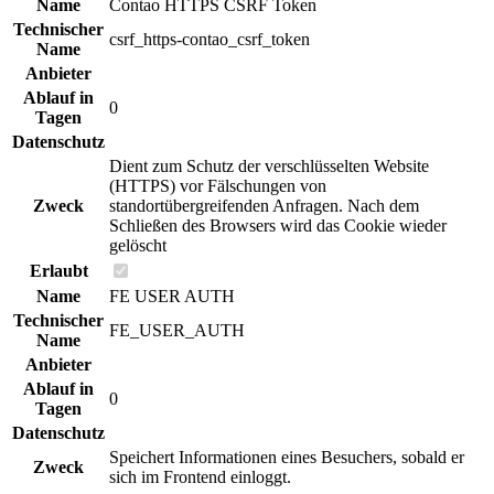
Name
Contao HTTPS CSRF Token
Technischer
csrf_https-contao_csrf_token
Name
Anbieter
Ablauf in
0
Tagen
Datenschutz
Dient zum Schutz der verschlüsselten Website
(HTTPS) vor Fälschungen von
Zweck
standortübergreifenden Anfragen. Nach dem
Schließen des Browsers wird das Cookie wieder
gelöscht
Erlaubt
Name
FE USER AUTH
Technischer
FE_USER_AUTH
Name
Anbieter
Ablauf in
0
Tagen
Datenschutz
Speichert Informationen eines Besuchers, sobald er
Zweck
sich im Frontend einloggt.