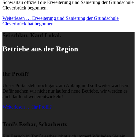
Schwartau offiziell die Erweiterung und Sanierung der Grundschule
Cleverbrück begonnen.
Weiterlesen …
Erweiterung und Sanierung der Grundschule
Cleverbrück hat begonnen
Sei schlau. Kauf Lokal.
Betriebe aus der Region
Ihr Profil?
Unser Portal steht noch ganz am Anfang und soll weiter wachsen!
Dafür suchen wir nicht nur laufend neue Betriebe, wir werden es
auch laufend weiterentwickeln!
Weiterlesen … Ihr Profil?
Toni's Essbar, Scharbeutz
Ein Besuch in Toni´s essbar lohnt sich immer! Wir laden Sie ein,