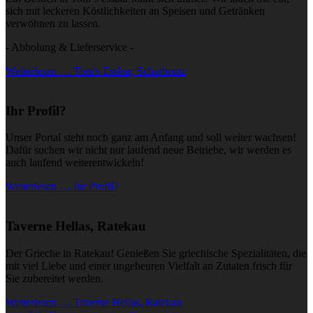
sich mit leckeren Köstlichkeiten an Speisen und Getränken
verwöhnen zu lassen.
- Abholung & Lieferservice -
Weiterlesen … Toni's Essbar, Scharbeutz
Ihr Profil?
Unser Portal steht noch ganz am Anfang und soll weiter wachsen!
Dafür suchen wir nicht nur laufend neue Betriebe, wir werden es
auch laufend weiterentwickeln!
Weiterlesen … Ihr Profil?
Taverne Hellas, Ratekau
Der Grieche in Ratekau! Genießen Sie griechische Spezialitäten, die
mit viel Liebe und einer ungeheuren Vielfalt an Zutaten frisch für
Sie zubereitet werden.
Weiterlesen … Taverne Hellas, Ratekau