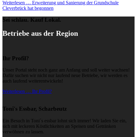
Weiterlesen …
Erweiterung und Sanierung der Grundschule
Cleverbrück hat begonnen
Sei schlau. Kauf Lokal.
Betriebe aus der Region
Ihr Profil?
Unser Portal steht noch ganz am Anfang und soll weiter wachsen!
Dafür suchen wir nicht nur laufend neue Betriebe, wir werden es
auch laufend weiterentwickeln!
Weiterlesen … Ihr Profil?
Toni's Essbar, Scharbeutz
Ein Besuch in Toni´s essbar lohnt sich immer! Wir laden Sie ein,
sich mit leckeren Köstlichkeiten an Speisen und Getränken
verwöhnen zu lassen.