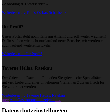
- Abholung & Lieferservice -
Weiterlesen … Toni's Essbar, Scharbeutz
Ihr Profil?
Unser Portal steht noch ganz am Anfang und soll weiter wachsen!
Dafür suchen wir nicht nur laufend neue Betriebe, wir werden es
auch laufend weiterentwickeln!
Weiterlesen … Ihr Profil?
Taverne Hellas, Ratekau
Der Grieche in Ratekau! Genießen Sie griechische Spezialitäten, die
mit viel Liebe und einer ungeheuren Vielfalt an Zutaten frisch für
Sie zubereitet werden.
Weiterlesen … Taverne Hellas, Ratekau
prev
Alle Gastronomen anzeigen
next
Datenschutzeinstellungen