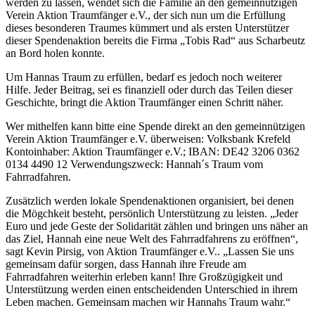
werden zu lassen, wendet sich die Familie an den gemeinnützigen
Verein Aktion Traumfänger e.V., der sich nun um die Erfüllung
dieses besonderen Traumes kümmert und als ersten Unterstützer
dieser Spendenaktion bereits die Firma „Tobis Rad“ aus Scharbeutz
an Bord holen konnte.
Um Hannas Traum zu erfüllen, bedarf es jedoch noch weiterer
Hilfe. Jeder Beitrag, sei es finanziell oder durch das Teilen dieser
Geschichte, bringt die Aktion Traumfänger einen Schritt näher.
Wer mithelfen kann bitte eine Spende direkt an den gemeinnützigen
Verein Aktion Traumfänger e.V. überweisen: Volksbank Krefeld
Kontoinhaber: Aktion Traumfänger e.V.; IBAN: DE42 3206 0362
0134 4490 12 Verwendungszweck: Hannah´s Traum vom
Fahrradfahren.
Zusätzlich werden lokale Spendenaktionen organisiert, bei denen
die Mögchkeit besteht, persönlich Unterstützung zu leisten. „Jeder
Euro und jede Geste der Solidarität zählen und bringen uns näher an
das Ziel, Hannah eine neue Welt des Fahrradfahrens zu eröffnen“,
sagt Kevin Pirsig, von Aktion Traumfänger e.V.. „Lassen Sie uns
gemeinsam dafür sorgen, dass Hannah ihre Freude am
Fahrradfahren weiterhin erleben kann! Ihre Großzügigkeit und
Unterstützung werden einen entscheidenden Unterschied in ihrem
Leben machen. Gemeinsam machen wir Hannahs Traum wahr.“