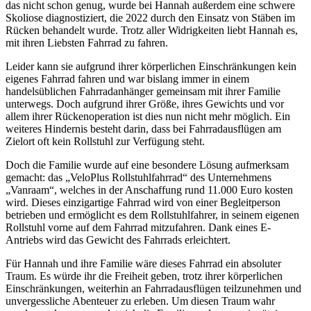
das nicht schon genug, wurde bei Hannah außerdem eine schwere
Skoliose diagnostiziert, die 2022 durch den Einsatz von Stäben im
Rücken behandelt wurde. Trotz aller Widrigkeiten liebt Hannah es,
mit ihren Liebsten Fahrrad zu fahren.
Leider kann sie aufgrund ihrer körperlichen Einschränkungen kein
eigenes Fahrrad fahren und war bislang immer in einem
handelsüblichen Fahrradanhänger gemeinsam mit ihrer Familie
unterwegs. Doch aufgrund ihrer Größe, ihres Gewichts und vor
allem ihrer Rückenoperation ist dies nun nicht mehr möglich. Ein
weiteres Hindernis besteht darin, dass bei Fahrradausflügen am
Zielort oft kein Rollstuhl zur Verfügung steht.
Doch die Familie wurde auf eine besondere Lösung aufmerksam
gemacht: das „VeloPlus Rollstuhlfahrrad“ des Unternehmens
„Vanraam“, welches in der Anschaffung rund 11.000 Euro kosten
wird. Dieses einzigartige Fahrrad wird von einer Begleitperson
betrieben und ermöglicht es dem Rollstuhlfahrer, in seinem eigenen
Rollstuhl vorne auf dem Fahrrad mitzufahren. Dank eines E-
Antriebs wird das Gewicht des Fahrrads erleichtert.
Für Hannah und ihre Familie wäre dieses Fahrrad ein absoluter
Traum. Es würde ihr die Freiheit geben, trotz ihrer körperlichen
Einschränkungen, weiterhin an Fahrradausflügen teilzunehmen und
unvergessliche Abenteuer zu erleben. Um diesen Traum wahr