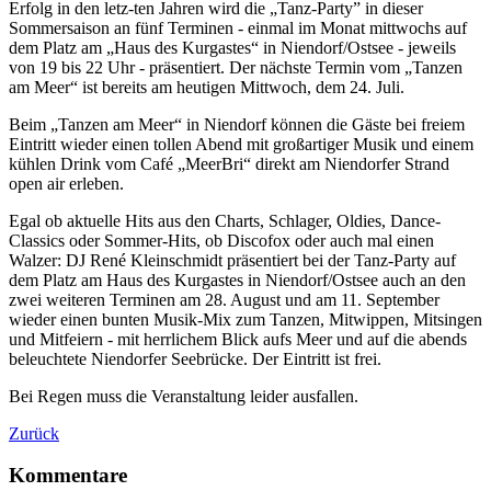
Erfolg in den letz-ten Jahren wird die „Tanz-Party” in dieser
Sommersaison an fünf Terminen - einmal im Monat mittwochs auf
dem Platz am „Haus des Kurgastes“ in Niendorf/Ostsee - jeweils
von 19 bis 22 Uhr - präsentiert. Der nächste Termin vom „Tanzen
am Meer“ ist bereits am heutigen Mittwoch, dem 24. Juli.
Beim „Tanzen am Meer“ in Niendorf können die Gäste bei freiem
Eintritt wieder einen tollen Abend mit großartiger Musik und einem
kühlen Drink vom Café „MeerBri“ direkt am Niendorfer Strand
open air erleben.
Egal ob aktuelle Hits aus den Charts, Schlager, Oldies, Dance-
Classics oder Sommer-Hits, ob Discofox oder auch mal einen
Walzer: DJ René Kleinschmidt präsentiert bei der Tanz-Party auf
dem Platz am Haus des Kurgastes in Niendorf/Ostsee auch an den
zwei weiteren Terminen am 28. August und am 11. September
wieder einen bunten Musik-Mix zum Tanzen, Mitwippen, Mitsingen
und Mitfeiern - mit herrlichem Blick aufs Meer und auf die abends
beleuchtete Niendorfer Seebrücke. Der Eintritt ist frei.
Bei Regen muss die Veranstaltung leider ausfallen.
Zurück
Kommentare