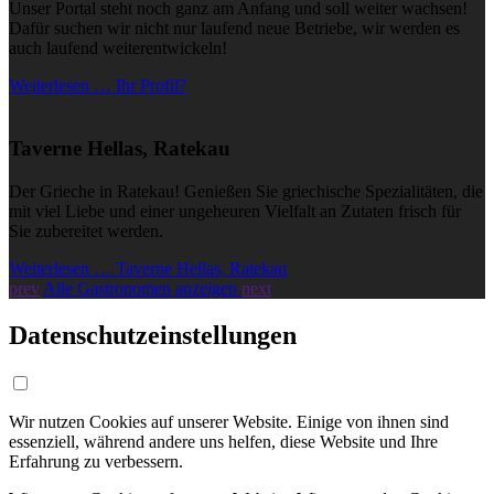
Unser Portal steht noch ganz am Anfang und soll weiter wachsen!
Dafür suchen wir nicht nur laufend neue Betriebe, wir werden es
auch laufend weiterentwickeln!
Weiterlesen … Ihr Profil?
Taverne Hellas, Ratekau
Der Grieche in Ratekau! Genießen Sie griechische Spezialitäten, die
mit viel Liebe und einer ungeheuren Vielfalt an Zutaten frisch für
Sie zubereitet werden.
Weiterlesen … Taverne Hellas, Ratekau
prev
Alle Gastronomen anzeigen
next
Datenschutzeinstellungen
Wir nutzen Cookies auf unserer Website. Einige von ihnen sind
essenziell, während andere uns helfen, diese Website und Ihre
Erfahrung zu verbessern.