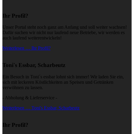
Ihr Profil?
Unser Portal steht noch ganz am Anfang und soll weiter wachsen!
Dafür suchen wir nicht nur laufend neue Betriebe, wir werden es
auch laufend weiterentwickeln!
Weiterlesen … Ihr Profil?
Toni's Essbar, Scharbeutz
Ein Besuch in Toni´s essbar lohnt sich immer! Wir laden Sie ein,
sich mit leckeren Köstlichkeiten an Speisen und Getränken
verwöhnen zu lassen.
- Abholung & Lieferservice -
Weiterlesen … Toni's Essbar, Scharbeutz
Ihr Profil?