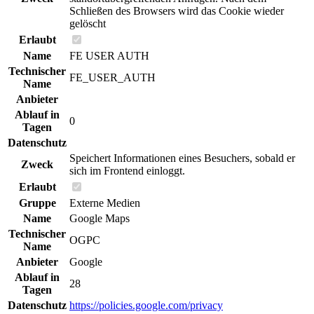
Schließen des Browsers wird das Cookie wieder
gelöscht
Erlaubt
Name
FE USER AUTH
Technischer
FE_USER_AUTH
Name
Anbieter
Ablauf in
0
Tagen
Datenschutz
Speichert Informationen eines Besuchers, sobald er
Zweck
sich im Frontend einloggt.
Erlaubt
Gruppe
Externe Medien
Name
Google Maps
Technischer
OGPC
Name
Anbieter
Google
Ablauf in
28
Tagen
Datenschutz
https://policies.google.com/privacy