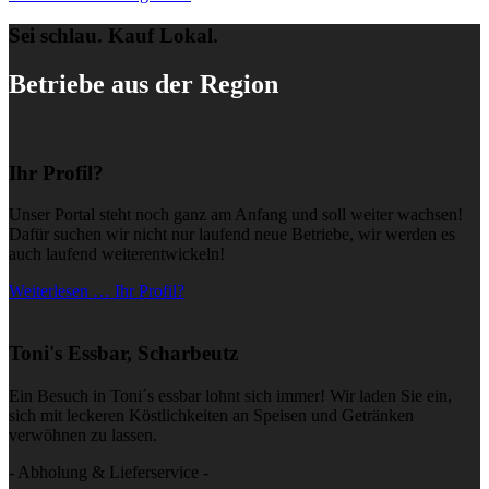
Sei schlau. Kauf Lokal.
Betriebe aus der Region
Ihr Profil?
Unser Portal steht noch ganz am Anfang und soll weiter wachsen!
Dafür suchen wir nicht nur laufend neue Betriebe, wir werden es
auch laufend weiterentwickeln!
Weiterlesen … Ihr Profil?
Toni's Essbar, Scharbeutz
Ein Besuch in Toni´s essbar lohnt sich immer! Wir laden Sie ein,
sich mit leckeren Köstlichkeiten an Speisen und Getränken
verwöhnen zu lassen.
- Abholung & Lieferservice -