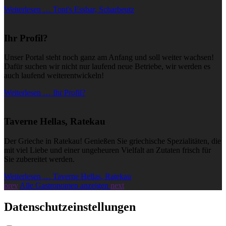
Weiterlesen … Toni's Essbar, Scharbeutz
Ihr Profil?
Unser Portal steht noch ganz am Anfang und soll weiter wachsen!
Dafür suchen wir nicht nur laufend neue Betriebe, wir werden es
auch laufend weiterentwickeln!
Weiterlesen … Ihr Profil?
Taverne Hellas, Ratekau
Der Grieche in Ratekau! Genießen Sie griechische Spezialitäten, die
mit viel Liebe und einer ungeheuren Vielfalt an Zutaten frisch für
Sie zubereitet werden.
Weiterlesen … Taverne Hellas, Ratekau
prev
Alle Gastronomen anzeigen
next
Datenschutzeinstellungen