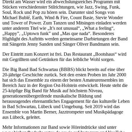
Direkt am Wasser wird ein abwechslungsreiches Programm mit
Stücken verschiedenster Stilrichtungen, wie Jazz, Swing, Funk,
Soul, Rock und Pop zu hören sein. Darunter sind Songs von
Michael Bublé, Earth, Wind & Fire, Count Basie, Stevie Wonder
und Tower of Power. Zum Tanzen und Mitsingen einladen werden
unter anderem Titel wie „It’s not unusual“, „What a feeling“,
„Happy”, „Uptown funk” und „Mas que nada“. Besonderes
Highlight des Auftritts werden gemeinsame Darbietungen der Band
mit Sängerin Jenny Sanden und Sänger Oliver Bandmann sein.
Der Eintritt zum Konzert ist frei. Das Restaurant „Bootshaus“ wird
mit Gegrilltem und Getränken für das leibliche Wohl sorgen.
Die Big Band Bad Schwartau (BBBS) blickt bereits auf eine über
20-jährige Geschichte zurück. Seit den ersten Proben im Jahr 2000
hat sich das Ensemble zu einem der besten Amateurensembles im
Bereich Jazz in der Region Ost-Holstein entwickelt. Heute steht die
25-köpfige Big Band für Musik auf höchstem Niveau,
generationenübergreifende musikalische Bildung und
herausragendes ehrenamtliches Engagement für das kulturelle Leben
in Bad Schwartau, Lübeck und Umgebung. Seit 2019 wird das
Ensemble von Martin Berner, Jazztrompeter und Musikpädagoge
aus Lübeck, geleitet.
Mehr Informationen zur Band sowie Höreindrücke sind unter