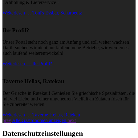
- Abholung & Lieferservice -
Weiterlesen … Toni's Essbar, Scharbeutz
Ihr Profil?
Unser Portal steht noch ganz am Anfang und soll weiter wachsen!
Dafür suchen wir nicht nur laufend neue Betriebe, wir werden es
auch laufend weiterentwickeln!
Weiterlesen … Ihr Profil?
Taverne Hellas, Ratekau
Der Grieche in Ratekau! Genießen Sie griechische Spezialitäten, die
mit viel Liebe und einer ungeheuren Vielfalt an Zutaten frisch für
Sie zubereitet werden.
Weiterlesen … Taverne Hellas, Ratekau
prev
Alle Gastronomen anzeigen
next
Datenschutzeinstellungen