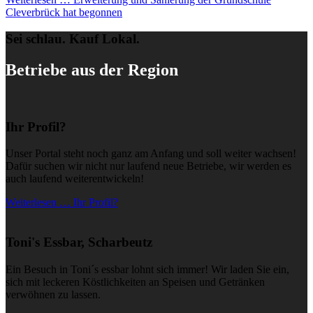
Cleverbrück hat begonnen
Sei schlau. Kauf Lokal.
Betriebe aus der Region
Ihr Profil?
Unser Portal steht noch ganz am Anfang und soll weiter wachsen!
Dafür suchen wir nicht nur laufend neue Betriebe, wir werden es
auch laufend weiterentwickeln!
Weiterlesen … Ihr Profil?
Toni's Essbar, Scharbeutz
Ein Besuch in Toni´s essbar lohnt sich immer! Wir laden Sie ein,
sich mit leckeren Köstlichkeiten an Speisen und Getränken
verwöhnen zu lassen.