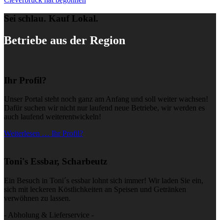
Sei schlau. Kauf Lokal.
Betriebe aus der Region
Ihr Profil?
Unser Portal steht noch ganz am Anfang und soll weiter wachsen!
Dafür suchen wir nicht nur laufend neue Betriebe, wir werden es
auch laufend weiterentwickeln!
Weiterlesen … Ihr Profil?
Toni's Essbar, Scharbeutz
Ein Besuch in Toni´s essbar lohnt sich immer! Wir laden Sie ein,
sich mit leckeren Köstlichkeiten an Speisen und Getränken
verwöhnen zu lassen.
- Abholung & Lieferservice -