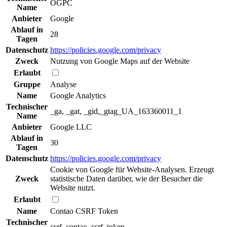
OGPC
Name
Anbieter
Google
Ablauf in
28
Tagen
Datenschutz
https://policies.google.com/privacy
Zweck
Nutzung von Google Maps auf der Website
Erlaubt
Gruppe
Analyse
Name
Google Analytics
Technischer
_ga, _gat, _gid,_gtag_UA_163360011_1
Name
Anbieter
Google LLC
Ablauf in
30
Tagen
Datenschutz
https://policies.google.com/privacy
Cookie von Google für Website-Analysen. Erzeugt
Zweck
statistische Daten darüber, wie der Besucher die
Website nutzt.
Erlaubt
Name
Contao CSRF Token
Technischer
csrf_contao_csrf_token