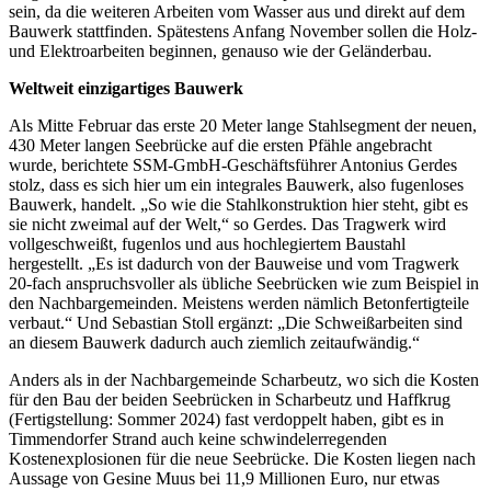
sein, da die weiteren Arbeiten vom Wasser aus und direkt auf dem
Bauwerk stattfinden. Spätestens Anfang November sollen die Holz-
und Elektroarbeiten beginnen, genauso wie der Geländerbau.
Weltweit einzigartiges Bauwerk
Als Mitte Februar das erste 20 Meter lange Stahlsegment der neuen,
430 Meter langen Seebrücke auf die ersten Pfähle angebracht
wurde, berichtete SSM-GmbH-Geschäftsführer Antonius Gerdes
stolz, dass es sich hier um ein integrales Bauwerk, also fugenloses
Bauwerk, handelt. „So wie die Stahlkonstruktion hier steht, gibt es
sie nicht zweimal auf der Welt,“ so Gerdes. Das Tragwerk wird
vollgeschweißt, fugenlos und aus hochlegiertem Baustahl
hergestellt. „Es ist dadurch von der Bauweise und vom Tragwerk
20-fach anspruchsvoller als übliche Seebrücken wie zum Beispiel in
den Nachbargemeinden. Meistens werden nämlich Betonfertigteile
verbaut.“ Und Sebastian Stoll ergänzt: „Die Schweißarbeiten sind
an diesem Bauwerk dadurch auch ziemlich zeitaufwändig.“
Anders als in der Nachbargemeinde Scharbeutz, wo sich die Kosten
für den Bau der beiden Seebrücken in Scharbeutz und Haffkrug
(Fertigstellung: Sommer 2024) fast verdoppelt haben, gibt es in
Timmendorfer Strand auch keine schwindelerregenden
Kostenexplosionen für die neue Seebrücke. Die Kosten liegen nach
Aussage von Gesine Muus bei 11,9 Millionen Euro, nur etwas