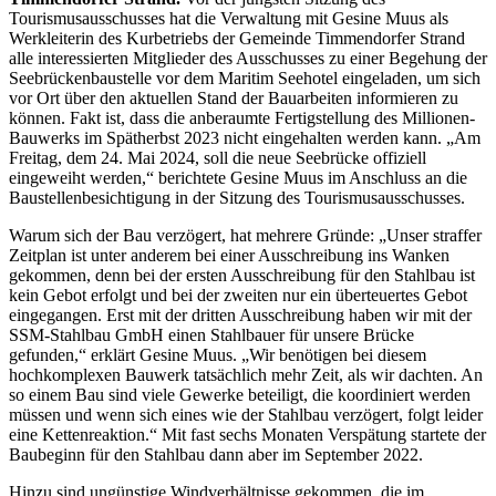
Tourismusausschusses hat die Verwaltung mit Gesine Muus als
Werkleiterin des Kurbetriebs der Gemeinde Timmendorfer Strand
alle interessierten Mitglieder des Ausschusses zu einer Begehung der
Seebrückenbaustelle vor dem Maritim Seehotel eingeladen, um sich
vor Ort über den aktuellen Stand der Bauarbeiten informieren zu
können. Fakt ist, dass die anberaumte Fertigstellung des Millionen-
Bauwerks im Spätherbst 2023 nicht eingehalten werden kann. „Am
Freitag, dem 24. Mai 2024, soll die neue Seebrücke offiziell
eingeweiht werden,“ berichtete Gesine Muus im Anschluss an die
Baustellenbesichtigung in der Sitzung des Tourismusausschusses.
Warum sich der Bau verzögert, hat mehrere Gründe: „Unser straffer
Zeitplan ist unter anderem bei einer Ausschreibung ins Wanken
gekommen, denn bei der ersten Ausschreibung für den Stahlbau ist
kein Gebot erfolgt und bei der zweiten nur ein überteuertes Gebot
eingegangen. Erst mit der dritten Ausschreibung haben wir mit der
SSM-Stahlbau GmbH einen Stahlbauer für unsere Brücke
gefunden,“ erklärt Gesine Muus. „Wir benötigen bei diesem
hochkomplexen Bauwerk tatsächlich mehr Zeit, als wir dachten. An
so einem Bau sind viele Gewerke beteiligt, die koordiniert werden
müssen und wenn sich eines wie der Stahlbau verzögert, folgt leider
eine Kettenreaktion.“ Mit fast sechs Monaten Verspätung startete der
Baubeginn für den Stahlbau dann aber im September 2022.
Hinzu sind ungünstige Windverhältnisse gekommen, die im