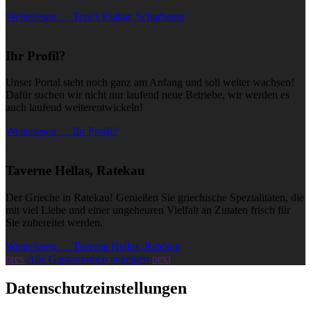
Weiterlesen … Toni's Essbar, Scharbeutz
Ihr Profil?
Unser Portal steht noch ganz am Anfang und soll weiter wachsen!
Dafür suchen wir nicht nur laufend neue Betriebe, wir werden es
auch laufend weiterentwickeln!
Weiterlesen … Ihr Profil?
Taverne Hellas, Ratekau
Der Grieche in Ratekau! Genießen Sie griechische Spezialitäten, die
mit viel Liebe und einer ungeheuren Vielfalt an Zutaten frisch für
Sie zubereitet werden.
Weiterlesen … Taverne Hellas, Ratekau
prev
Alle Gastronomen anzeigen
next
Datenschutzeinstellungen