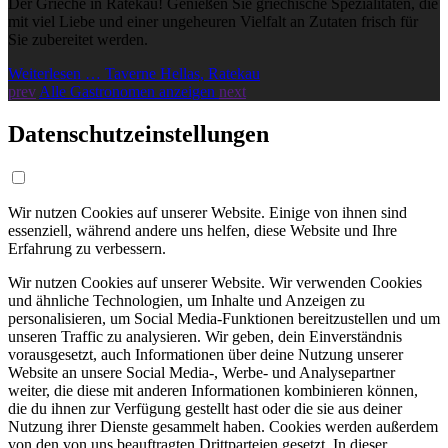
Der Grieche in Ratekau! Genießen Sie griechische Spezialitäten, die
mit viel Liebe und einer ungeheuren Vielfalt an Zutaten frisch für
Sie zubereitet werden.
Weiterlesen … Taverne Hellas, Ratekau
prev
Alle Gastronomen anzeigen
next
Datenschutzeinstellungen
Wir nutzen Cookies auf unserer Website. Einige von ihnen sind
essenziell, während andere uns helfen, diese Website und Ihre
Erfahrung zu verbessern.
Wir nutzen Cookies auf unserer Website. Wir verwenden Cookies
und ähnliche Technologien, um Inhalte und Anzeigen zu
personalisieren, um Social Media-Funktionen bereitzustellen und um
unseren Traffic zu analysieren. Wir geben, dein Einverständnis
vorausgesetzt, auch Informationen über deine Nutzung unserer
Website an unsere Social Media-, Werbe- und Analysepartner
weiter, die diese mit anderen Informationen kombinieren können,
die du ihnen zur Verfügung gestellt hast oder die sie aus deiner
Nutzung ihrer Dienste gesammelt haben. Cookies werden außerdem
von den von uns beauftragten Drittparteien gesetzt. In dieser