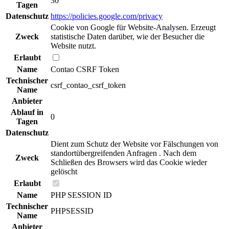
30
Tagen
Datenschutz
https://policies.google.com/privacy
Cookie von Google für Website-Analysen. Erzeugt
Zweck
statistische Daten darüber, wie der Besucher die
Website nutzt.
Erlaubt
Name
Contao CSRF Token
Technischer
csrf_contao_csrf_token
Name
Anbieter
Ablauf in
0
Tagen
Datenschutz
Dient zum Schutz der Website vor Fälschungen von
standortübergreifenden Anfragen . Nach dem
Zweck
Schließen des Browsers wird das Cookie wieder
gelöscht
Erlaubt
Name
PHP SESSION ID
Technischer
PHPSESSID
Name
Anbieter