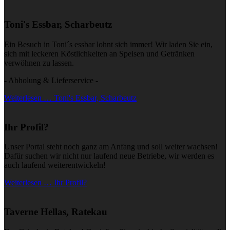
Toni's Essbar, Scharbeutz
Ein Besuch in Toni´s essbar lohnt sich immer! Wir laden Sie ein,
sich mit leckeren Köstlichkeiten an Speisen und Getränken
verwöhnen zu lassen.
- Abholung & Lieferservice -
Weiterlesen … Toni's Essbar, Scharbeutz
Ihr Profil?
Unser Portal steht noch ganz am Anfang und soll weiter wachsen!
Dafür suchen wir nicht nur laufend neue Betriebe, wir werden es
auch laufend weiterentwickeln!
Weiterlesen … Ihr Profil?
Taverne Hellas, Ratekau