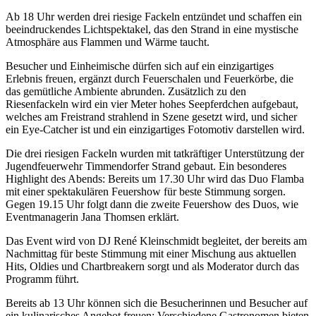
Ab 18 Uhr werden drei riesige Fackeln entzündet und schaffen ein
beeindruckendes Lichtspektakel, das den Strand in eine mystische
Atmosphäre aus Flammen und Wärme taucht.
Besucher und Einheimische dürfen sich auf ein einzigartiges
Erlebnis freuen, ergänzt durch Feuerschalen und Feuerkörbe, die
das gemütliche Ambiente abrunden. Zusätzlich zu den
Riesenfackeln wird ein vier Meter hohes Seepferdchen aufgebaut,
welches am Freistrand strahlend in Szene gesetzt wird, und sicher
ein Eye-Catcher ist und ein einzigartiges Fotomotiv darstellen wird.
Die drei riesigen Fackeln wurden mit tatkräftiger Unterstützung der
Jugendfeuerwehr Timmendorfer Strand gebaut. Ein besonderes
Highlight des Abends: Bereits um 17.30 Uhr wird das Duo Flamba
mit einer spektakulären Feuershow für beste Stimmung sorgen.
Gegen 19.15 Uhr folgt dann die zweite Feuershow des Duos, wie
Eventmanagerin Jana Thomsen erklärt.
Das Event wird von DJ René Kleinschmidt begleitet, der bereits am
Nachmittag für beste Stimmung mit einer Mischung aus aktuellen
Hits, Oldies und Chartbreakern sorgt und als Moderator durch das
Programm führt.
Bereits ab 13 Uhr können sich die Besucherinnen und Besucher auf
ein kulinarisches Angebot freuen: Verschiedene Gastronomen bieten