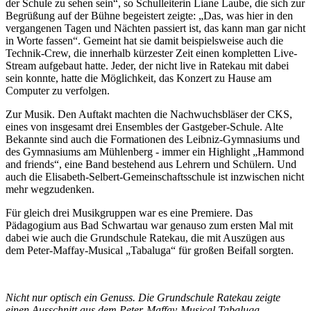
der Schule zu sehen sein“, so Schulleiterin Liane Laube, die sich zur
Begrüßung auf der Bühne begeistert zeigte: „Das, was hier in den
vergangenen Tagen und Nächten passiert ist, das kann man gar nicht
in Worte fassen“. Gemeint hat sie damit beispielsweise auch die
Technik-Crew, die innerhalb kürzester Zeit einen kompletten Live-
Stream aufgebaut hatte. Jeder, der nicht live in Ratekau mit dabei
sein konnte, hatte die Möglichkeit, das Konzert zu Hause am
Computer zu verfolgen.
Zur Musik. Den Auftakt machten die Nachwuchsbläser der CKS,
eines von insgesamt drei Ensembles der Gastgeber-Schule. Alte
Bekannte sind auch die Formationen des Leibniz-Gymnasiums und
des Gymnasiums am Mühlenberg - immer ein Highlight „Hammond
and friends“, eine Band bestehend aus Lehrern und Schülern. Und
auch die Elisabeth-Selbert-Gemeinschaftsschule ist inzwischen nicht
mehr wegzudenken.
Für gleich drei Musikgruppen war es eine Premiere. Das
Pädagogium aus Bad Schwartau war genauso zum ersten Mal mit
dabei wie auch die Grundschule Ratekau, die mit Auszügen aus
dem Peter-Maffay-Musical „Tabaluga“ für großen Beifall sorgten.
Nicht nur optisch ein Genuss. Die Grundschule Ratekau zeigte
einen Ausschnitt aus dem Peter-Maffay-Musical Tabaluga.