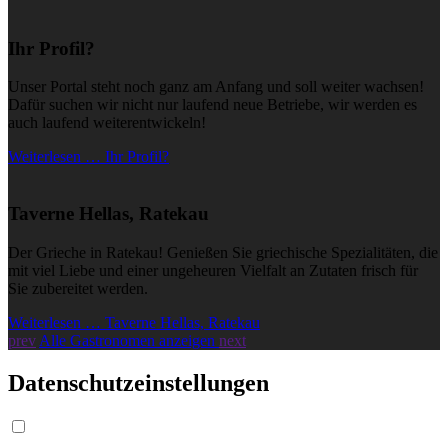
Ihr Profil?
Unser Portal steht noch ganz am Anfang und soll weiter wachsen!
Dafür suchen wir nicht nur laufend neue Betriebe, wir werden es
auch laufend weiterentwickeln!
Weiterlesen … Ihr Profil?
Taverne Hellas, Ratekau
Der Grieche in Ratekau! Genießen Sie griechische Spezialitäten, die
mit viel Liebe und einer ungeheuren Vielfalt an Zutaten frisch für
Sie zubereitet werden.
Weiterlesen … Taverne Hellas, Ratekau
prev
Alle Gastronomen anzeigen
next
Datenschutzeinstellungen