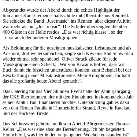
Abgerundet wurde der Abend durch ein echtes Highlight der
Immanuel-Kant-Gemeinschaftsschule mit Oberstufe aus Reinfeld.
Sie schickte die Band „Just music“ ins Rennen, aber dieser Auftritt
war mehr als nur „Just music“. Die Schüler überzeugten die über
400 Gäste in der Halle restlos. „Das war richtig klasse“, so der
Tenor auch der anderen Musikgruppen.
Als Belohnung für die gezeigten musikalischen Leistungen und als
Ansporn, dort weiterzumachen, zeigte sich Kiwanis Bad Schwartau
wieder einmal sehr spendabel. Oliver Strack zückte für jede
Musikgruppe einen Scheck: „Wir von Kiwanis hoffen, dass wir
Euch damit ein bisschen unterstützen können, zum Beispiel bei der
Beschaffung neuer Musikinstrumente. Mein Kompliment, Ihr habt
das alle großartig heute Abend gemacht“.
Das Catering für das Vier-Stunden-Event hatte der Abiturjahrgang
der CKS übernommen, der mit den Einnahmen im kommenden Jahr
seinen Abitur-Ball finanzieren möchte. Unterstützung gab es dazu
von den Firmen Famila in Timmendorfer Strand, Rewe in Ratekau
und der Bäckerei Brede.
Das Schlusswort gehörte an diesem Abend Bürgermeister Thomas
Keller: „Das war eine absolute Bereicherung. Ich bin begeistert.
Einfach toll, was hier in den vergangenen Wochen entstanden ist“.