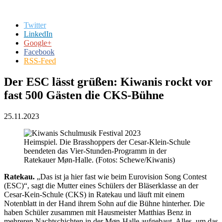
Twitter
LinkedIn
Google+
Facebook
RSS-Feed
Der ESC lässt grüßen: Kiwanis rockt vor
fast 500 Gästen die CKS-Bühne
25.11.2023
Heimspiel. Die Brasshoppers der Cesar-Klein-Schule
beendeten das Vier-Stunden-Programm in der
Ratekauer Møn-Halle. (Fotos: Schewe/Kiwanis)
Ratekau.
„Das ist ja hier fast wie beim Eurovision Song Contest
(ESC)“, sagt die Mutter eines Schülers der Bläserklasse an der
Cesar-Kein-Schule (CKS) in Ratekau und läuft mit einem
Notenblatt in der Hand ihrem Sohn auf die Bühne hinterher. Die
haben Schüler zusammen mit Hausmeister Matthias Benz in
mehreren Nachtschichten in der Møn-Halle aufgebaut. Alles, um das