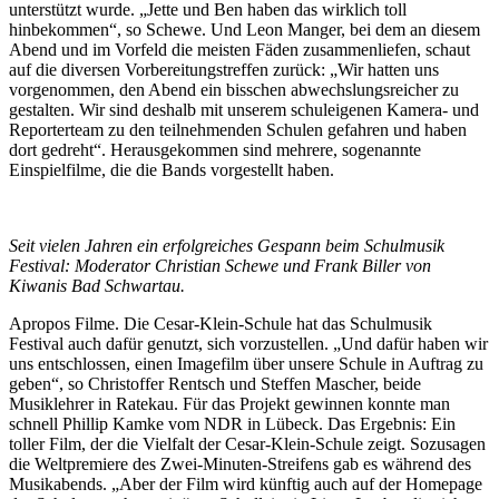
unterstützt wurde. „Jette und Ben haben das wirklich toll
hinbekommen“, so Schewe. Und Leon Manger, bei dem an diesem
Abend und im Vorfeld die meisten Fäden zusammenliefen, schaut
auf die diversen Vorbereitungstreffen zurück: „Wir hatten uns
vorgenommen, den Abend ein bisschen abwechslungsreicher zu
gestalten. Wir sind deshalb mit unserem schuleigenen Kamera- und
Reporterteam zu den teilnehmenden Schulen gefahren und haben
dort gedreht“. Herausgekommen sind mehrere, sogenannte
Einspielfilme, die die Bands vorgestellt haben.
Seit vielen Jahren ein erfolgreiches Gespann beim Schulmusik
Festival: Moderator Christian Schewe und Frank Biller von
Kiwanis Bad Schwartau.
Apropos Filme. Die Cesar-Klein-Schule hat das Schulmusik
Festival auch dafür genutzt, sich vorzustellen. „Und dafür haben wir
uns entschlossen, einen Imagefilm über unsere Schule in Auftrag zu
geben“, so Christoffer Rentsch und Steffen Mascher, beide
Musiklehrer in Ratekau. Für das Projekt gewinnen konnte man
schnell Phillip Kamke vom NDR in Lübeck. Das Ergebnis: Ein
toller Film, der die Vielfalt der Cesar-Klein-Schule zeigt. Sozusagen
die Weltpremiere des Zwei-Minuten-Streifens gab es während des
Musikabends. „Aber der Film wird künftig auch auf der Homepage