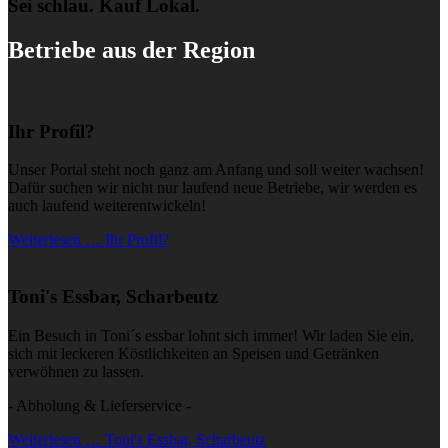
Sei schlau. Kauf Lokal.
Betriebe aus der Region
Ihr Profil?
Unser Portal steht noch ganz am Anfang und soll weiter wachsen!
Dafür suchen wir nicht nur laufend neue Betriebe, wir werden es
auch laufend weiterentwickeln!
Weiterlesen … Ihr Profil?
Toni's Essbar, Scharbeutz
Ein Besuch in Toni´s essbar lohnt sich immer! Wir laden Sie ein,
sich mit leckeren Köstlichkeiten an Speisen und Getränken
verwöhnen zu lassen.
- Abholung & Lieferservice -
Weiterlesen … Toni's Essbar, Scharbeutz