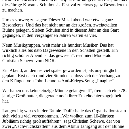
diesjährige Kiwanis Schulmusik Festival zu etwas ganz Besonderem
zu machen.
Um es vorweg zu sagen: Dieser Musikabend war etwas ganz
Besonderes. Und das hat nicht nur an der großen, zweigeteilten
Bühne gelegen. Sieben Schulen sind in diesem Jahr an den Start
gegangen, in den vergangenen Jahren waren es vier.
Neun Musikgruppen, weit mehr als hundert Musiker. Das hat
wirklich alles bis dato Dagewesene in den Schatten gestellt. Ein
richtig schöner Abend ist das gewesen“, resümiert Moderator
Christian Schewe vom NDR.
Ein Abend, an dem es viel später geworden ist, als ursprünglich
geplant. Erst nach rund vier Stunden schloss sich der Vorhang zu
den Klängen von John Lennons Anti-Kriegs-Song „Imagine“.
Wir haben uns keine einzige Minute gelangweilt“, freut sich eine 78-
jährige Großmutter, die gerade noch ihrer Enkeltochter zugejubelt
hat.
Langweilig war es in der Tat nie. Dafür hatte das Organisationsteam
sich viel zu viel vorgenommen. „Wir wollten zum 10-jährigen
Jubiläum richtig groß auffahren“, sagt Christian Schewe, der von
zwei „Nachwuchskräften“ aus dem Abi­tur-Jahrgang auf der Bühne