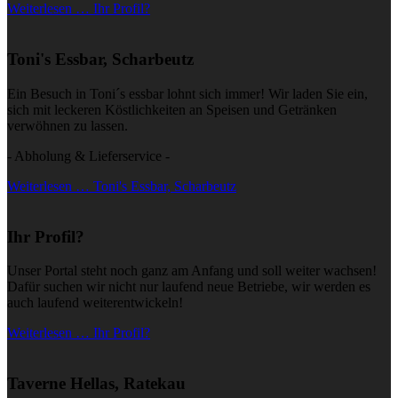
Weiterlesen … Ihr Profil?
Toni's Essbar, Scharbeutz
Ein Besuch in Toni´s essbar lohnt sich immer! Wir laden Sie ein,
sich mit leckeren Köstlichkeiten an Speisen und Getränken
verwöhnen zu lassen.
- Abholung & Lieferservice -
Weiterlesen … Toni's Essbar, Scharbeutz
Ihr Profil?
Unser Portal steht noch ganz am Anfang und soll weiter wachsen!
Dafür suchen wir nicht nur laufend neue Betriebe, wir werden es
auch laufend weiterentwickeln!
Weiterlesen … Ihr Profil?
Taverne Hellas, Ratekau