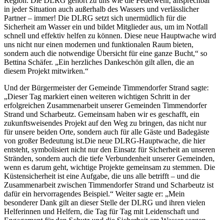
Region. Die DLRG gehört zu uns wie die Feuerwehr, ansprechbar
in jeder Situation auch außerhalb des Wassers und verlässlicher
Partner – immer! Die DLRG setzt sich unermüdlich für die
Sicherheit am Wasser ein und bildet Mitglieder aus, um im Notfall
schnell und effektiv helfen zu können. Diese neue Hauptwache wird
uns nicht nur einen modernen und funktionalen Raum bieten,
sondern auch die notwendige Übersicht für eine ganze Bucht,“ so
Bettina Schäfer. „Ein herzliches Dankeschön gilt allen, die an
diesem Projekt mitwirken.“
Und der Bürgermeister der Gemeinde Timmendorfer Strand sagte:
„Dieser Tag markiert einen weiteren wichtigen Schritt in der
erfolgreichen Zusammenarbeit unserer Gemeinden Timmendorfer
Strand und Scharbeutz. Gemeinsam haben wir es geschafft, ein
zukunftsweisendes Projekt auf den Weg zu bringen, das nicht nur
für unsere beiden Orte, sondern auch für alle Gäste und Badegäste
von großer Bedeutung ist.Die neue DLRG-Hauptwache, die hier
entsteht, symbolisiert nicht nur den Einsatz für Sicherheit an unseren
Stränden, sondern auch die tiefe Verbundenheit unserer Gemeinden,
wenn es darum geht, wichtige Projekte gemeinsam zu stemmen. Die
Küstensicherheit ist eine Aufgabe, die uns alle betrifft – und die
Zusammenarbeit zwischen Timmendorfer Strand und Scharbeutz ist
dafür ein hervorragendes Beispiel.“ Weiter sagte er: „Mein
besonderer Dank gilt an dieser Stelle der DLRG und ihren vielen
Helferinnen und Helfern, die Tag für Tag mit Leidenschaft und