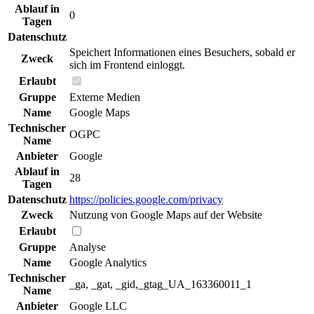
Ablauf in
0
Tagen
Datenschutz
Speichert Informationen eines Besuchers, sobald er
Zweck
sich im Frontend einloggt.
Erlaubt
Gruppe
Externe Medien
Name
Google Maps
Technischer
OGPC
Name
Anbieter
Google
Ablauf in
28
Tagen
Datenschutz
https://policies.google.com/privacy
Zweck
Nutzung von Google Maps auf der Website
Erlaubt
Gruppe
Analyse
Name
Google Analytics
Technischer
_ga, _gat, _gid,_gtag_UA_163360011_1
Name
Anbieter
Google LLC