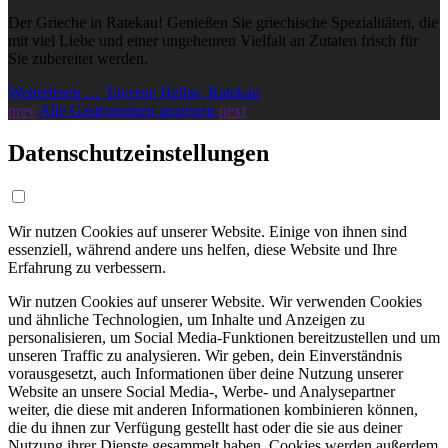
Der Grieche in Ratekau! Genießen Sie griechische Spezialitäten, die
mit viel Liebe und einer ungeheuren Vielfalt an Zutaten frisch für
Sie zubereitet werden.
Weiterlesen … Taverne Hellas, Ratekau
prev
Alle Gastronomen anzeigen
next
Datenschutzeinstellungen
Wir nutzen Cookies auf unserer Website. Einige von ihnen sind
essenziell, während andere uns helfen, diese Website und Ihre
Erfahrung zu verbessern.
Wir nutzen Cookies auf unserer Website. Wir verwenden Cookies
und ähnliche Technologien, um Inhalte und Anzeigen zu
personalisieren, um Social Media-Funktionen bereitzustellen und um
unseren Traffic zu analysieren. Wir geben, dein Einverständnis
vorausgesetzt, auch Informationen über deine Nutzung unserer
Website an unsere Social Media-, Werbe- und Analysepartner
weiter, die diese mit anderen Informationen kombinieren können,
die du ihnen zur Verfügung gestellt hast oder die sie aus deiner
Nutzung ihrer Dienste gesammelt haben. Cookies werden außerdem