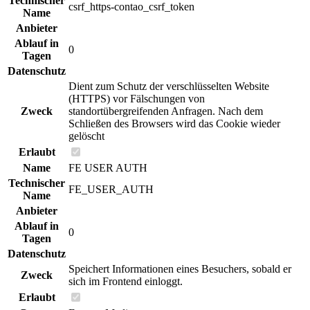
Technischer
csrf_https-contao_csrf_token
Name
Anbieter
Ablauf in
0
Tagen
Datenschutz
Dient zum Schutz der verschlüsselten Website
(HTTPS) vor Fälschungen von
Zweck
standortübergreifenden Anfragen. Nach dem
Schließen des Browsers wird das Cookie wieder
gelöscht
Erlaubt
Name
FE USER AUTH
Technischer
FE_USER_AUTH
Name
Anbieter
Ablauf in
0
Tagen
Datenschutz
Speichert Informationen eines Besuchers, sobald er
Zweck
sich im Frontend einloggt.
Erlaubt