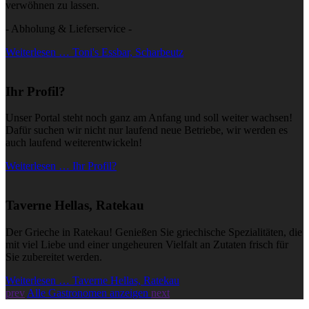
verwöhnen zu lassen.
- Abholung & Lieferservice -
Weiterlesen … Toni's Essbar, Scharbeutz
Ihr Profil?
Unser Portal steht noch ganz am Anfang und soll weiter wachsen!
Dafür suchen wir nicht nur laufend neue Betriebe, wir werden es
auch laufend weiterentwickeln!
Weiterlesen … Ihr Profil?
Taverne Hellas, Ratekau
Der Grieche in Ratekau! Genießen Sie griechische Spezialitäten, die
mit viel Liebe und einer ungeheuren Vielfalt an Zutaten frisch für
Sie zubereitet werden.
Weiterlesen … Taverne Hellas, Ratekau
prev
Alle Gastronomen anzeigen
next