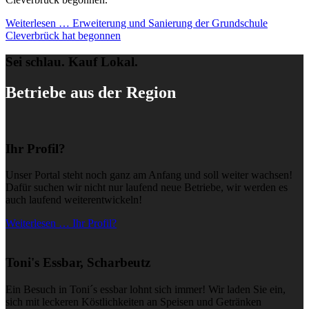
Weiterlesen …
Erweiterung und Sanierung der Grundschule
Cleverbrück hat begonnen
Sei schlau. Kauf Lokal.
Betriebe aus der Region
Ihr Profil?
Unser Portal steht noch ganz am Anfang und soll weiter wachsen!
Dafür suchen wir nicht nur laufend neue Betriebe, wir werden es
auch laufend weiterentwickeln!
Weiterlesen … Ihr Profil?
Toni's Essbar, Scharbeutz
Ein Besuch in Toni´s essbar lohnt sich immer! Wir laden Sie ein,
sich mit leckeren Köstlichkeiten an Speisen und Getränken