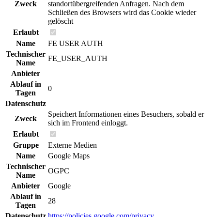
Zweck
standortübergreifenden Anfragen. Nach dem
Schließen des Browsers wird das Cookie wieder
gelöscht
Erlaubt
Name
FE USER AUTH
Technischer
FE_USER_AUTH
Name
Anbieter
Ablauf in
0
Tagen
Datenschutz
Speichert Informationen eines Besuchers, sobald er
Zweck
sich im Frontend einloggt.
Erlaubt
Gruppe
Externe Medien
Name
Google Maps
Technischer
OGPC
Name
Anbieter
Google
Ablauf in
28
Tagen
Datenschutz
https://policies.google.com/privacy