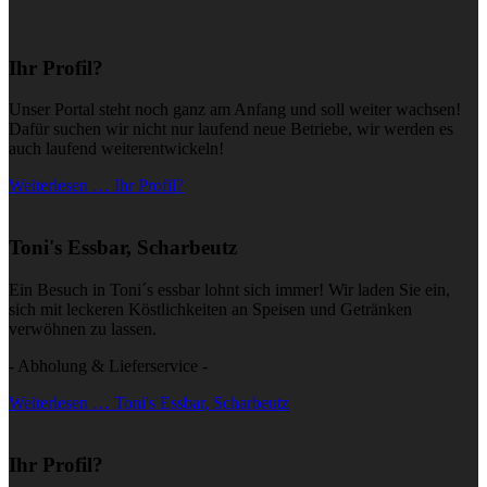
Ihr Profil?
Unser Portal steht noch ganz am Anfang und soll weiter wachsen!
Dafür suchen wir nicht nur laufend neue Betriebe, wir werden es
auch laufend weiterentwickeln!
Weiterlesen … Ihr Profil?
Toni's Essbar, Scharbeutz
Ein Besuch in Toni´s essbar lohnt sich immer! Wir laden Sie ein,
sich mit leckeren Köstlichkeiten an Speisen und Getränken
verwöhnen zu lassen.
- Abholung & Lieferservice -
Weiterlesen … Toni's Essbar, Scharbeutz
Ihr Profil?