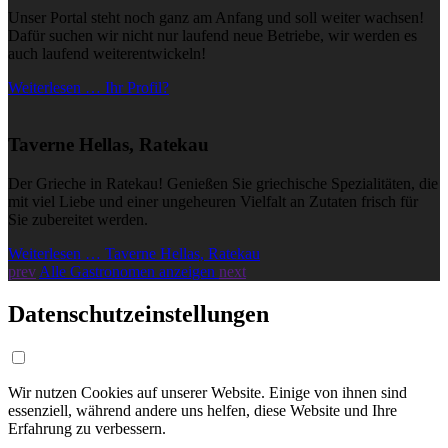
Unser Portal steht noch ganz am Anfang und soll weiter wachsen!
Dafür suchen wir nicht nur laufend neue Betriebe, wir werden es
auch laufend weiterentwickeln!
Weiterlesen … Ihr Profil?
Taverne Hellas, Ratekau
Der Grieche in Ratekau! Genießen Sie griechische Spezialitäten, die
mit viel Liebe und einer ungeheuren Vielfalt an Zutaten frisch für
Sie zubereitet werden.
Weiterlesen … Taverne Hellas, Ratekau
prev
Alle Gastronomen anzeigen
next
Datenschutzeinstellungen
Wir nutzen Cookies auf unserer Website. Einige von ihnen sind
essenziell, während andere uns helfen, diese Website und Ihre
Erfahrung zu verbessern.