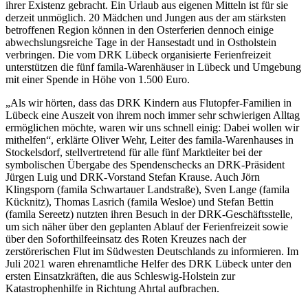
ihrer Existenz gebracht. Ein Urlaub aus eigenen Mitteln ist für sie
derzeit unmöglich. 20 Mädchen und Jungen aus der am stärksten
betroffenen Region können in den Osterferien dennoch einige
abwechslungsreiche Tage in der Hansestadt und in Ostholstein
verbringen. Die vom DRK Lübeck organisierte Ferienfreizeit
unterstützen die fünf famila-Warenhäuser in Lübeck und Umgebung
mit einer Spende in Höhe von 1.500 Euro.
„Als wir hörten, dass das DRK Kindern aus Flutopfer-Familien in
Lübeck eine Auszeit von ihrem noch immer sehr schwierigen Alltag
ermöglichen möchte, waren wir uns schnell einig: Dabei wollen wir
mithelfen“, erklärte Oliver Wehr, Leiter des famila-Warenhauses in
Stockelsdorf, stellvertretend für alle fünf Marktleiter bei der
symbolischen Übergabe des Spendenschecks an DRK-Präsident
Jürgen Luig und DRK-Vorstand Stefan Krause. Auch Jörn
Klingsporn (famila Schwartauer Landstraße), Sven Lange (famila
Kücknitz), Thomas Lasrich (famila Wesloe) und Stefan Bettin
(famila Sereetz) nutzten ihren Besuch in der DRK-Geschäftsstelle,
um sich näher über den geplanten Ablauf der Ferienfreizeit sowie
über den Soforthilfeeinsatz des Roten Kreuzes nach der
zerstörerischen Flut im Südwesten Deutschlands zu informieren. Im
Juli 2021 waren ehrenamtliche Helfer des DRK Lübeck unter den
ersten Einsatzkräften, die aus Schleswig-Holstein zur
Katastrophenhilfe in Richtung Ahrtal aufbrachen.