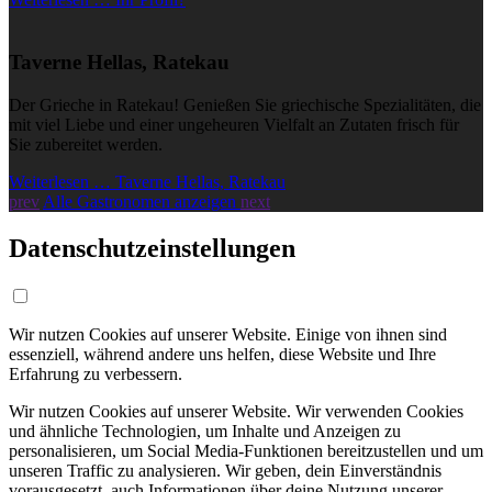
Taverne Hellas, Ratekau
Der Grieche in Ratekau! Genießen Sie griechische Spezialitäten, die
mit viel Liebe und einer ungeheuren Vielfalt an Zutaten frisch für
Sie zubereitet werden.
Weiterlesen … Taverne Hellas, Ratekau
prev
Alle Gastronomen anzeigen
next
Datenschutzeinstellungen
Wir nutzen Cookies auf unserer Website. Einige von ihnen sind
essenziell, während andere uns helfen, diese Website und Ihre
Erfahrung zu verbessern.
Wir nutzen Cookies auf unserer Website. Wir verwenden Cookies
und ähnliche Technologien, um Inhalte und Anzeigen zu
personalisieren, um Social Media-Funktionen bereitzustellen und um
unseren Traffic zu analysieren. Wir geben, dein Einverständnis
vorausgesetzt, auch Informationen über deine Nutzung unserer