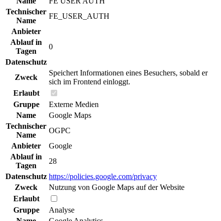
Name
FE USER AUTH
Technischer
FE_USER_AUTH
Name
Anbieter
Ablauf in
0
Tagen
Datenschutz
Speichert Informationen eines Besuchers, sobald er
Zweck
sich im Frontend einloggt.
Erlaubt
Gruppe
Externe Medien
Name
Google Maps
Technischer
OGPC
Name
Anbieter
Google
Ablauf in
28
Tagen
Datenschutz
https://policies.google.com/privacy
Zweck
Nutzung von Google Maps auf der Website
Erlaubt
Gruppe
Analyse
Name
Google Analytics