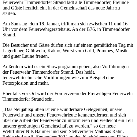
Feuerwehr Timmendorfer Strand lädt alle Timmendorfer, Freunde
und Gäste herzlich ein, in der Gemeinschaft das neue Jahr zu
starten.
Am Samstag, dem 18. Januar, trifft man sich zwischen 11 und 16
Uhr vor dem Feuerwehrgerätehaus, An der B76, in Timmendorfer
Strand.
Die Besucher und Gäste dürfen sich auf einem gemütlichen Tag mit
Lagerfeuer, Glühwein, Kakao, Wurst vom Grill, Pommes, Musik
und guter Laune freuen.
Außerdem wird es ein Showprogramm geben, also Vorführungen
der Feuerwehr Timmendorfer Strand. Das heißt,
feuerwehrtechnische Vorführungen wie zum Beispiel eine
Fettexplosion und mehr.
Ebenfalls vor Ort wird der Förderverein der Freiwilligen Feuerwehr
Timmendorfer Strand sein.
„Das Neujahrsglühen ist eine wunderbare Gelegenheit, unsere
Feuerwehr und unsere Feuerwehrleute kennenzulernen und sich
über die Arbeit der Feuerwehr zu informieren und vielleicht ein Teil
unserer großartigen Gemeinschaft zu werden,“ so der neue
Wehrführer Nils Bäumer und sein Stellvertreter Matthias Rahn.
Beide sind am 5. September 2024 zu den Nachfolgern von Björn