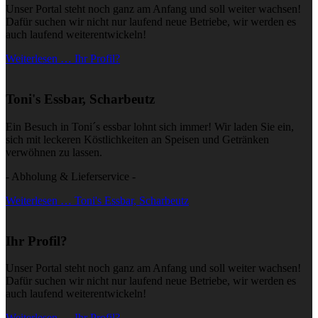
Unser Portal steht noch ganz am Anfang und soll weiter wachsen!
Dafür suchen wir nicht nur laufend neue Betriebe, wir werden es
auch laufend weiterentwickeln!
Weiterlesen … Ihr Profil?
Toni's Essbar, Scharbeutz
Ein Besuch in Toni´s essbar lohnt sich immer! Wir laden Sie ein,
sich mit leckeren Köstlichkeiten an Speisen und Getränken
verwöhnen zu lassen.
- Abholung & Lieferservice -
Weiterlesen … Toni's Essbar, Scharbeutz
Ihr Profil?
Unser Portal steht noch ganz am Anfang und soll weiter wachsen!
Dafür suchen wir nicht nur laufend neue Betriebe, wir werden es
auch laufend weiterentwickeln!
Weiterlesen … Ihr Profil?