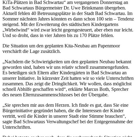
KiTa-Plätzen in Bad Schwartau“ am vergangenen Donnerstag an
Bad Schwartaus Bürgermeister Dr. Uwe Brinkmann übergeben.
Aktuell fehlen 40 Betreuungsplätze in der Stadt Bad Schwartau. Im
Sommer nächsten Jahres könnten es dann schon 100 sein – Tendenz
steigend. Mit der Erweiterung des städtischen Kindergartens
„Wirbelwind“ wird zwar leicht gegengesteuert, aber eben nur leicht.
Und so droht, dass in vier Jahren bis zu 170 Plätze fehlen.
Die Situation um den geplanten Kita-Neubau am Papenmoor
verschärft die Lage zusätzlich.
„Nachdem die Schwierigkeiten um den geplanten Neubau bekannt
geworden sind, haben wir uns relativ schnell zusammengefunden.
Es beteiligen sich Eltern aller Kindergärten in Bad Schwartau an
unserer Initiative. In kürzester Zeit hatten wir so viele Unterschriften
zusammen. Das zeigt die Dringlichkeit. Wir wollen, dass möglichst
schnell Abhilfe geschaffen wird“, erklärte Marcus Both, Sprecher
des neuen Elternzusammenschlusses bei der Übergabe.
„Sie sprechen mir aus dem Herzen. Ich finde es gut, dass Sie eine
Bürger­initiative gegründet haben, die die Interessen der Kinder
vertritt, weil die Kinder in unserer Stadt eine Stimme brauchen“,
sagte Bad Schwartaus Verwaltungschef bei der Entgegennahme der
Unterschriften.