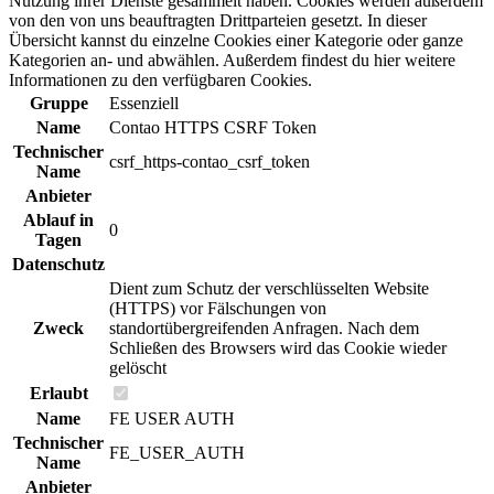
Nutzung ihrer Dienste gesammelt haben. Cookies werden außerdem
von den von uns beauftragten Drittparteien gesetzt. In dieser
Übersicht kannst du einzelne Cookies einer Kategorie oder ganze
Kategorien an- und abwählen. Außerdem findest du hier weitere
Informationen zu den verfügbaren Cookies.
Gruppe
Essenziell
Name
Contao HTTPS CSRF Token
Technischer
csrf_https-contao_csrf_token
Name
Anbieter
Ablauf in
0
Tagen
Datenschutz
Dient zum Schutz der verschlüsselten Website
(HTTPS) vor Fälschungen von
Zweck
standortübergreifenden Anfragen. Nach dem
Schließen des Browsers wird das Cookie wieder
gelöscht
Erlaubt
Name
FE USER AUTH
Technischer
FE_USER_AUTH
Name
Anbieter