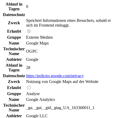
Ablauf in
0
Tagen
Datenschutz
Speichert Informationen eines Besuchers, sobald er
Zweck
sich im Frontend einloggt.
Erlaubt
Gruppe
Externe Medien
Name
Google Maps
Technischer
OGPC
Name
Anbieter
Google
Ablauf in
28
Tagen
Datenschutz
https://policies.google.com/privacy
Zweck
Nutzung von Google Maps auf der Website
Erlaubt
Gruppe
Analyse
Name
Google Analytics
Technischer
_ga, _gat, _gid,_gtag_UA_163360011_1
Name
Anbieter
Google LLC