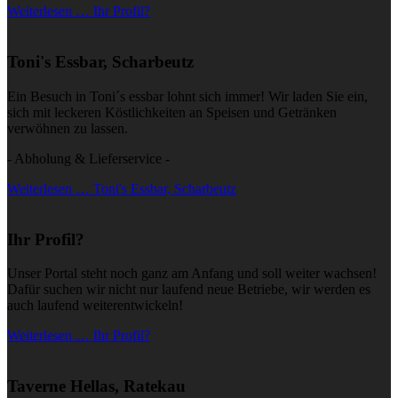
Weiterlesen … Ihr Profil?
Toni's Essbar, Scharbeutz
Ein Besuch in Toni´s essbar lohnt sich immer! Wir laden Sie ein,
sich mit leckeren Köstlichkeiten an Speisen und Getränken
verwöhnen zu lassen.
- Abholung & Lieferservice -
Weiterlesen … Toni's Essbar, Scharbeutz
Ihr Profil?
Unser Portal steht noch ganz am Anfang und soll weiter wachsen!
Dafür suchen wir nicht nur laufend neue Betriebe, wir werden es
auch laufend weiterentwickeln!
Weiterlesen … Ihr Profil?
Taverne Hellas, Ratekau