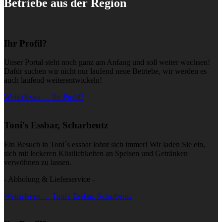
Betriebe aus der Region
Ihr Profil?
Unser Portal steht noch ganz am Anfang und soll weiter wachsen!
Dafür suchen wir nicht nur laufend neue Betriebe, wir werden es
auch laufend weiterentwickeln!
Weiterlesen … Ihr Profil?
Toni's Essbar, Scharbeutz
Ein Besuch in Toni´s essbar lohnt sich immer! Wir laden Sie ein,
sich mit leckeren Köstlichkeiten an Speisen und Getränken
verwöhnen zu lassen.
- Abholung & Lieferservice -
Weiterlesen … Toni's Essbar, Scharbeutz