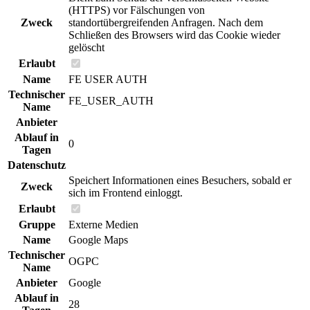
(HTTPS) vor Fälschungen von
Zweck
standortübergreifenden Anfragen. Nach dem
Schließen des Browsers wird das Cookie wieder
gelöscht
Erlaubt
Name
FE USER AUTH
Technischer
FE_USER_AUTH
Name
Anbieter
Ablauf in
0
Tagen
Datenschutz
Speichert Informationen eines Besuchers, sobald er
Zweck
sich im Frontend einloggt.
Erlaubt
Gruppe
Externe Medien
Name
Google Maps
Technischer
OGPC
Name
Anbieter
Google
Ablauf in
28