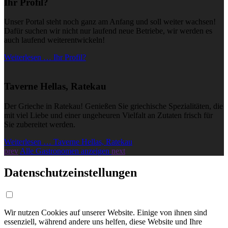
Ihr Profil?
Unser Portal steht noch ganz am Anfang und soll weiter wachsen!
Dafür suchen wir nicht nur laufend neue Betriebe, wir werden es
auch laufend weiterentwickeln!
Weiterlesen … Ihr Profil?
Taverne Hellas, Ratekau
Der Grieche in Ratekau! Genießen Sie griechische Spezialitäten, die
mit viel Liebe und einer ungeheuren Vielfalt an Zutaten frisch für
Sie zubereitet werden.
Weiterlesen … Taverne Hellas, Ratekau
prev
Alle Gastronomen anzeigen
next
Datenschutzeinstellungen
Wir nutzen Cookies auf unserer Website. Einige von ihnen sind
essenziell, während andere uns helfen, diese Website und Ihre