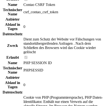
Name
Contao CSRF Token
Technischer
csrf_contao_csrf_token
Name
Anbieter
Ablauf in
0
Tagen
Datenschutz
Dient zum Schutz der Website vor Fälschungen von
standortübergreifenden Anfragen . Nach dem
Zweck
Schließen des Browsers wird das Cookie wieder
gelöscht
Erlaubt
Name
PHP SESSION ID
Technischer
PHPSESSID
Name
Anbieter
Ablauf in
0
Tagen
Datenschutz
Cookie von PHP (Programmiersprache), PHP Daten-
Identifikator. Enthält nur einen Verweis auf die
aktuelle Sitzung. Im Browser des Nutzers werden