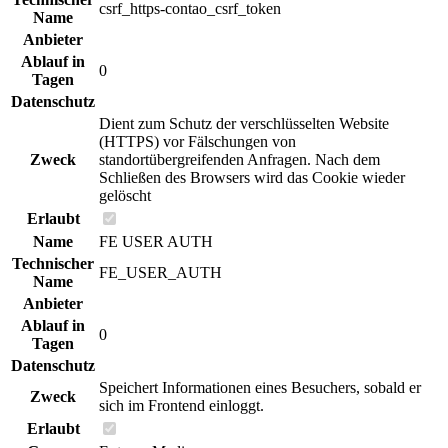
csrf_https-contao_csrf_token
Name
Anbieter
Ablauf in
0
Tagen
Datenschutz
Dient zum Schutz der verschlüsselten Website
(HTTPS) vor Fälschungen von
Zweck
standortübergreifenden Anfragen. Nach dem
Schließen des Browsers wird das Cookie wieder
gelöscht
Erlaubt
Name
FE USER AUTH
Technischer
FE_USER_AUTH
Name
Anbieter
Ablauf in
0
Tagen
Datenschutz
Speichert Informationen eines Besuchers, sobald er
Zweck
sich im Frontend einloggt.
Erlaubt