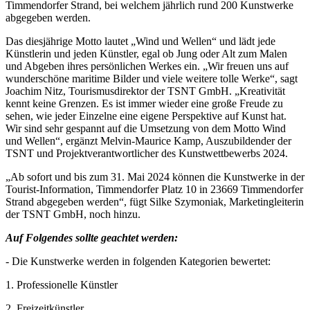
Timmendorfer Strand, bei welchem jährlich rund 200 Kunstwerke
abgegeben werden.
Das diesjährige Motto lautet „Wind und Wellen“ und lädt jede
Künstlerin und jeden Künstler, egal ob Jung oder Alt zum Malen
und Abgeben ihres persönlichen Werkes ein. „Wir freuen uns auf
wunderschöne maritime Bilder und viele weitere tolle Werke“, sagt
Joachim Nitz, Tourismusdirektor der TSNT GmbH. „Kreativität
kennt keine Grenzen. Es ist immer wieder eine große Freude zu
sehen, wie jeder Einzelne eine eigene Perspektive auf Kunst hat.
Wir sind sehr gespannt auf die Umsetzung von dem Motto Wind
und Wellen“, ergänzt Melvin-Maurice Kamp, Auszubildender der
TSNT und Projektverantwortlicher des Kunstwettbewerbs 2024.
„Ab sofort und bis zum 31. Mai 2024 können die Kunstwerke in der
Tourist-Information, Timmendorfer Platz 10 in 23669 Timmendorfer
Strand abgegeben werden“, fügt Silke Szymoniak, Marketingleiterin
der TSNT GmbH, noch hinzu.
Auf Folgendes sollte geachtet werden:
- Die Kunstwerke werden in folgenden Kategorien bewertet:
1. Professionelle Künstler
2. Freizeitkünstler