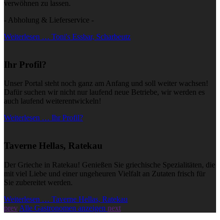
verwöhnen zu lassen.
- Abholung & Lieferservice -
Weiterlesen … Toni's Essbar, Scharbeutz
Ihr Profil?
Unser Portal steht noch ganz am Anfang und soll weiter wachsen!
Dafür suchen wir nicht nur laufend neue Betriebe, wir werden es
auch laufend weiterentwickeln!
Weiterlesen … Ihr Profil?
Taverne Hellas, Ratekau
Der Grieche in Ratekau! Genießen Sie griechische Spezialitäten, die
mit viel Liebe und einer ungeheuren Vielfalt an Zutaten frisch für
Sie zubereitet werden.
Weiterlesen … Taverne Hellas, Ratekau
prev
Alle Gastronomen anzeigen
next