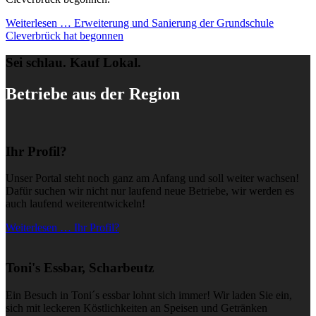
Weiterlesen …
Erweiterung und Sanierung der Grundschule
Cleverbrück hat begonnen
Sei schlau. Kauf Lokal.
Betriebe aus der Region
Ihr Profil?
Unser Portal steht noch ganz am Anfang und soll weiter wachsen!
Dafür suchen wir nicht nur laufend neue Betriebe, wir werden es
auch laufend weiterentwickeln!
Weiterlesen … Ihr Profil?
Toni's Essbar, Scharbeutz
Ein Besuch in Toni´s essbar lohnt sich immer! Wir laden Sie ein,
sich mit leckeren Köstlichkeiten an Speisen und Getränken