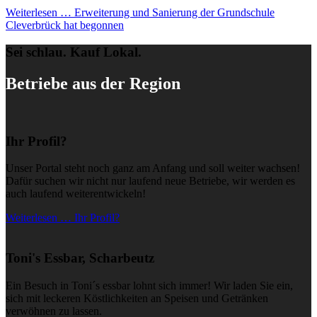
Weiterlesen …
Erweiterung und Sanierung der Grundschule
Cleverbrück hat begonnen
Sei schlau. Kauf Lokal.
Betriebe aus der Region
Ihr Profil?
Unser Portal steht noch ganz am Anfang und soll weiter wachsen!
Dafür suchen wir nicht nur laufend neue Betriebe, wir werden es
auch laufend weiterentwickeln!
Weiterlesen … Ihr Profil?
Toni's Essbar, Scharbeutz
Ein Besuch in Toni´s essbar lohnt sich immer! Wir laden Sie ein,
sich mit leckeren Köstlichkeiten an Speisen und Getränken
verwöhnen zu lassen.