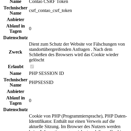
Name
Contao CSRF Token
Technischer
csrf_contao_csrf_token
Name
Anbieter
Ablauf in
0
Tagen
Datenschutz
Dient zum Schutz der Website vor Fälschungen von
standortübergreifenden Anfragen . Nach dem
Zweck
Schließen des Browsers wird das Cookie wieder
gelöscht
Erlaubt
Name
PHP SESSION ID
Technischer
PHPSESSID
Name
Anbieter
Ablauf in
0
Tagen
Datenschutz
Cookie von PHP (Programmiersprache), PHP Daten-
Identifikator. Enthält nur einen Verweis auf die
aktuelle Sitzung. Im Browser des Nutzers werden