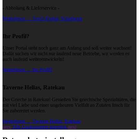
- Abholung & Lieferservice -
Weiterlesen … Toni's Essbar, Scharbeutz
Ihr Profil?
Unser Portal steht noch ganz am Anfang und soll weiter wachsen!
Dafür suchen wir nicht nur laufend neue Betriebe, wir werden es
auch laufend weiterentwickeln!
Weiterlesen … Ihr Profil?
Taverne Hellas, Ratekau
Der Grieche in Ratekau! Genießen Sie griechische Spezialitäten, die
mit viel Liebe und einer ungeheuren Vielfalt an Zutaten frisch für
Sie zubereitet werden.
Weiterlesen … Taverne Hellas, Ratekau
prev
Alle Gastronomen anzeigen
next