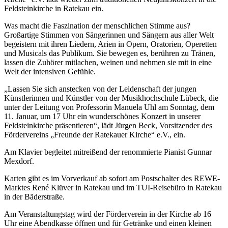
Feldsteinkirche in Ratekau ein.
Was macht die Faszination der menschlichen Stimme aus?
Großartige Stimmen von Sängerinnen und Sängern aus aller Welt
begeistern mit ihren Liedern, Arien in Opern, Oratorien, Operetten
und Musicals das Publikum. Sie bewegen es, berühren zu Tränen,
lassen die Zuhörer mitlachen, weinen und nehmen sie mit in eine
Welt der intensiven Gefühle.
„Lassen Sie sich anstecken von der Leidenschaft der jungen
Künstlerinnen und Künstler von der Musikhochschule Lübeck, die
unter der Leitung von Professorin Manuela Uhl am Sonntag, dem
11. Januar, um 17 Uhr ein wunderschönes Konzert in unserer
Feldsteinkirche präsentieren“, lädt Jürgen Beck, Vorsitzender des
Fördervereins „Freunde der Ratekauer Kirche“ e.V., ein.
Am Klavier begleitet mitreißend der renommierte Pianist Gunnar
Mexdorf.
Karten gibt es im Vorverkauf ab sofort am Postschalter des REWE-
Marktes René Klüver in Ratekau und im TUI-Reisebüro in Ratekau
in der Bäderstraße.
Am Veranstaltungstag wird der Förderverein in der Kirche ab 16
Uhr eine Abendkasse öffnen und für Getränke und einen kleinen