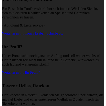
Ein Besuch in Toni´s essbar lohnt sich immer! Wir laden Sie ein,
sich mit leckeren Köstlichkeiten an Speisen und Getränken
verwöhnen zu lassen.
- Abholung & Lieferservice -
Weiterlesen … Toni's Essbar, Scharbeutz
Ihr Profil?
Unser Portal steht noch ganz am Anfang und soll weiter wachsen!
Dafür suchen wir nicht nur laufend neue Betriebe, wir werden es
auch laufend weiterentwickeln!
Weiterlesen … Ihr Profil?
Taverne Hellas, Ratekau
Der Grieche in Ratekau! Genießen Sie griechische Spezialitäten, die
mit viel Liebe und einer ungeheuren Vielfalt an Zutaten frisch für
Sie zubereitet werden.