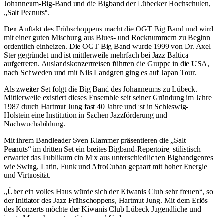
Johanneum-Big-Band und die Bigband der Lübecker Hochschulen,
„Salt Peanuts“.
Den Auftakt des Frühschoppens macht die OGT Big Band und wird
mit einer guten Mischung aus Blues- und Rocknummern zu Beginn
ordentlich einheizen. Die OGT Big Band wurde 1999 von Dr. Axel
Ster gegründet und ist mittlerweile mehrfach bei Jazz Baltica
aufgetreten. Auslandskonzertreisen führten die Gruppe in die USA,
nach Schweden und mit Nils Landgren ging es auf Japan Tour.
Als zweiter Set folgt die Big Band des Johanneums zu Lübeck.
Mittlerweile existiert dieses Ensemble seit seiner Gründung im Jahre
1987 durch Hartmut Jung fast 40 Jahre und ist in Schleswig-
Holstein eine Institution in Sachen Jazzförderung und
Nachwuchsbildung.
Mit ihrem Bandleader Sven Klammer präsentieren die „Salt
Peanuts“ im dritten Set ein breites Bigband-Repertoire, stilistisch
erwartet das Publikum ein Mix aus unterschiedlichen Bigbandgenres
wie Swing, Latin, Funk und AfroCuban gepaart mit hoher Energie
und Virtuosität.
„Über ein volles Haus würde sich der Kiwanis Club sehr freuen“, so
der Initiator des Jazz Frühschoppens, Hartmut Jung. Mit dem Erlös
des Konzerts möchte der Kiwanis Club Lübeck Jugendliche und