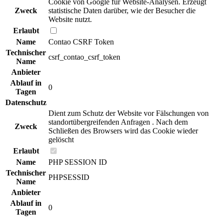
Cookie von Google für Website-Analysen. Erzeugt
Zweck
statistische Daten darüber, wie der Besucher die
Website nutzt.
Erlaubt
Name
Contao CSRF Token
Technischer
csrf_contao_csrf_token
Name
Anbieter
Ablauf in
0
Tagen
Datenschutz
Dient zum Schutz der Website vor Fälschungen von
standortübergreifenden Anfragen . Nach dem
Zweck
Schließen des Browsers wird das Cookie wieder
gelöscht
Erlaubt
Name
PHP SESSION ID
Technischer
PHPSESSID
Name
Anbieter
Ablauf in
0
Tagen