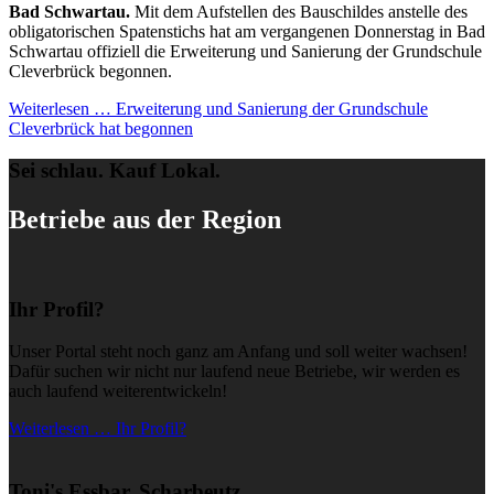
Bad Schwartau.
Mit dem Aufstellen des Bauschildes anstelle des
obligatorischen Spatenstichs hat am vergangenen Donnerstag in Bad
Schwartau offiziell die Erweiterung und Sanierung der Grundschule
Cleverbrück begonnen.
Weiterlesen …
Erweiterung und Sanierung der Grundschule
Cleverbrück hat begonnen
Sei schlau. Kauf Lokal.
Betriebe aus der Region
Ihr Profil?
Unser Portal steht noch ganz am Anfang und soll weiter wachsen!
Dafür suchen wir nicht nur laufend neue Betriebe, wir werden es
auch laufend weiterentwickeln!
Weiterlesen … Ihr Profil?
Toni's Essbar, Scharbeutz