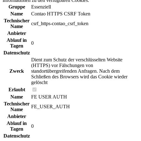
Informationen zu den verfügbaren Cookies.
Gruppe
Essenziell
Name
Contao HTTPS CSRF Token
Technischer
csrf_https-contao_csrf_token
Name
Anbieter
Ablauf in
0
Tagen
Datenschutz
Dient zum Schutz der verschlüsselten Website
(HTTPS) vor Fälschungen von
Zweck
standortübergreifenden Anfragen. Nach dem
Schließen des Browsers wird das Cookie wieder
gelöscht
Erlaubt
Name
FE USER AUTH
Technischer
FE_USER_AUTH
Name
Anbieter
Ablauf in
0
Tagen
Datenschutz