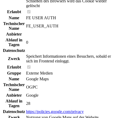
Schließen des Browsers wird das Cookie wieder
gelöscht
Erlaubt
Name
FE USER AUTH
Technischer
FE_USER_AUTH
Name
Anbieter
Ablauf in
0
Tagen
Datenschutz
Speichert Informationen eines Besuchers, sobald er
Zweck
sich im Frontend einloggt.
Erlaubt
Gruppe
Externe Medien
Name
Google Maps
Technischer
OGPC
Name
Anbieter
Google
Ablauf in
28
Tagen
Datenschutz
https://policies.google.com/privacy
Zweck
Nutzung von Google Maps auf der Website