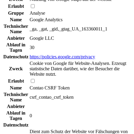
Erlaubt
Gruppe
Analyse
Name
Google Analytics
Technischer
_ga, _gat, _gid,_gtag_UA_163360011_1
Name
Anbieter
Google LLC
Ablauf in
30
Tagen
Datenschutz
https://policies.google.com/privacy
Cookie von Google für Website-Analysen. Erzeugt
Zweck
statistische Daten darüber, wie der Besucher die
Website nutzt.
Erlaubt
Name
Contao CSRF Token
Technischer
csrf_contao_csrf_token
Name
Anbieter
Ablauf in
0
Tagen
Datenschutz
Dient zum Schutz der Website vor Fälschungen von