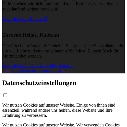
Dafür suchen wir nicht nur laufend neue Betriebe, wir werden es
auch laufend weiterentwickeln!
Weiterlesen … Ihr Profil?
Taverne Hellas, Ratekau
Der Grieche in Ratekau! Genießen Sie griechische Spezialitäten, die
mit viel Liebe und einer ungeheuren Vielfalt an Zutaten frisch für
Sie zubereitet werden.
Weiterlesen … Taverne Hellas, Ratekau
prev
Alle Gastronomen anzeigen
next
Datenschutzeinstellungen
Wir nutzen Cookies auf unserer Website. Einige von ihnen sind
essenziell, während andere uns helfen, diese Website und Ihre
Erfahrung zu verbessern.
Wir nutzen Cookies auf unserer Website. Wir verwenden Cookies