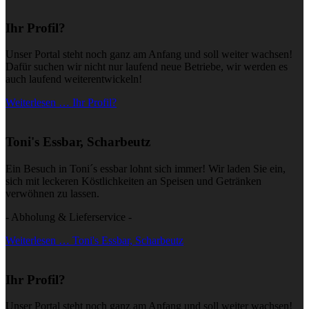
Ihr Profil?
Unser Portal steht noch ganz am Anfang und soll weiter wachsen!
Dafür suchen wir nicht nur laufend neue Betriebe, wir werden es
auch laufend weiterentwickeln!
Weiterlesen … Ihr Profil?
Toni's Essbar, Scharbeutz
Ein Besuch in Toni´s essbar lohnt sich immer! Wir laden Sie ein,
sich mit leckeren Köstlichkeiten an Speisen und Getränken
verwöhnen zu lassen.
- Abholung & Lieferservice -
Weiterlesen … Toni's Essbar, Scharbeutz
Ihr Profil?
Unser Portal steht noch ganz am Anfang und soll weiter wachsen!