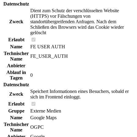
Datenschutz
Dient zum Schutz der verschlüsselten Website
(HTTPS) vor Fälschungen von
Zweck
standortübergreifenden Anfragen. Nach dem
Schließen des Browsers wird das Cookie wieder
gelöscht
Erlaubt
Name
FE USER AUTH
Technischer
FE_USER_AUTH
Name
Anbieter
Ablauf in
0
Tagen
Datenschutz
Speichert Informationen eines Besuchers, sobald er
Zweck
sich im Frontend einloggt.
Erlaubt
Gruppe
Externe Medien
Name
Google Maps
Technischer
OGPC
Name
Anbieter
Google