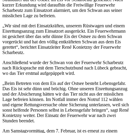
kurzer Erkundung wird daraufhin die Freiwillige Feuerwehr
Scharbeutz zum Einsatzort alarmiert, um den Schwan aus seiner
misslichen Lage zu befreien.
„Wir sind mit drei Einsatzkräften, unserem Rüstwagen und einem
Eisrettungsanzug zum Einsatzort ausgerückt. Ein Feuerwehrmann
ist gesichert über das sehr dünne Eis der Ostsee zu dem Schwan
vorgerückt und hat den völlig entkräfteten Schwan aus dem Eis
gerettet“, berichtet Einsatzleiter René Konietzny der Feuerwehr
Scharbeutz.
Anschließend wurde der Schwan von der Feuerwehr Scharbeutz
nach Rücksprache mit dem Tierschutzbund nach Lübeck gebracht,
wo das Tier erstmal aufgepäppelt wird.
„Beim Betreten von dem Eis auf der Ostsee besteht Lebensgefahr.
Das Eis ist sehr dünn und brüchig. Ohne unseren Eisrettungsanzug
und der Absicherung hätten wir das Tier nicht aus der misslichen
Lage befreien können. Im Notfall immer den Notruf 112 wählen
und eigene Rettungsversuche ohne Sicherung unterlassen, weil sich
sonst helfende Personen selbst in Lebensgefahr bringen“, sagt René
Konietzny weiter. Der Einsatz der Feuerwehr war nach zwei
Stunden beendet.
Am Samstagvormittag, dem 7. Februar, ist es erneut zu einem