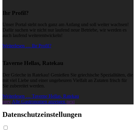
Ihr Profil?
Unser Portal steht noch ganz am Anfang und soll weiter wachsen!
Dafür suchen wir nicht nur laufend neue Betriebe, wir werden es
auch laufend weiterentwickeln!
Weiterlesen … Ihr Profil?
Taverne Hellas, Ratekau
Der Grieche in Ratekau! Genießen Sie griechische Spezialitäten, die
mit viel Liebe und einer ungeheuren Vielfalt an Zutaten frisch für
Sie zubereitet werden.
Weiterlesen … Taverne Hellas, Ratekau
prev
Alle Gastronomen anzeigen
next
Datenschutzeinstellungen