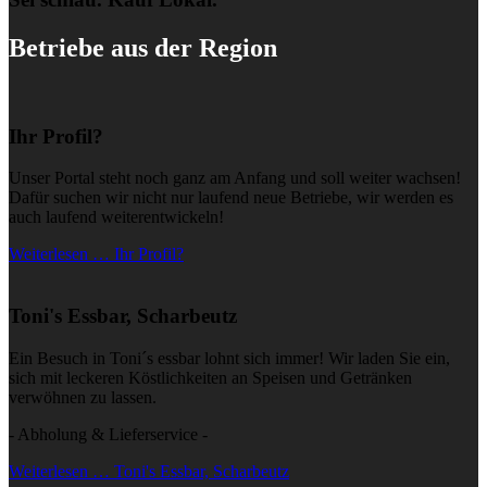
Betriebe aus der Region
Ihr Profil?
Unser Portal steht noch ganz am Anfang und soll weiter wachsen!
Dafür suchen wir nicht nur laufend neue Betriebe, wir werden es
auch laufend weiterentwickeln!
Weiterlesen … Ihr Profil?
Toni's Essbar, Scharbeutz
Ein Besuch in Toni´s essbar lohnt sich immer! Wir laden Sie ein,
sich mit leckeren Köstlichkeiten an Speisen und Getränken
verwöhnen zu lassen.
- Abholung & Lieferservice -
Weiterlesen … Toni's Essbar, Scharbeutz