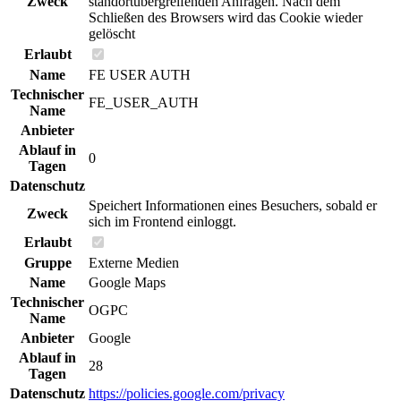
Zweck
standortübergreifenden Anfragen. Nach dem
Schließen des Browsers wird das Cookie wieder
gelöscht
Erlaubt
Name
FE USER AUTH
Technischer
FE_USER_AUTH
Name
Anbieter
Ablauf in
0
Tagen
Datenschutz
Speichert Informationen eines Besuchers, sobald er
Zweck
sich im Frontend einloggt.
Erlaubt
Gruppe
Externe Medien
Name
Google Maps
Technischer
OGPC
Name
Anbieter
Google
Ablauf in
28
Tagen
Datenschutz
https://policies.google.com/privacy