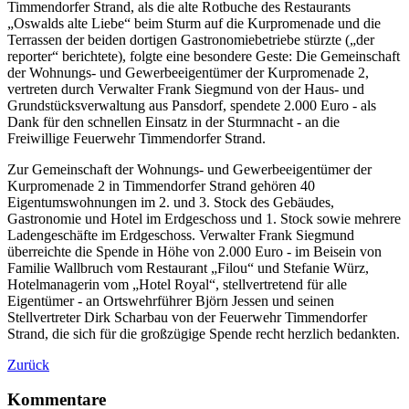
Timmendorfer Strand, als die alte Rotbuche des Restaurants
„Oswalds alte Liebe“ beim Sturm auf die Kurpromenade und die
Terrassen der beiden dortigen Gastronomiebetriebe stürzte („der
reporter“ berichtete), folgte eine besondere Geste: Die Gemeinschaft
der Wohnungs- und Gewerbeeigentümer der Kurpromenade 2,
vertreten durch Verwalter Frank Siegmund von der Haus- und
Grundstücksverwaltung aus Pansdorf, spendete 2.000 Euro - als
Dank für den schnellen Einsatz in der Sturmnacht - an die
Freiwillige Feuerwehr Timmendorfer Strand.
Zur Gemeinschaft der Wohnungs- und Gewerbeeigentümer der
Kurpromenade 2 in Timmendorfer Strand gehören 40
Eigentumswohnungen im 2. und 3. Stock des Gebäudes,
Gastronomie und Hotel im Erdgeschoss und 1. Stock sowie mehrere
Ladengeschäfte im Erdgeschoss. Verwalter Frank Siegmund
überreichte die Spende in Höhe von 2.000 Euro - im Beisein von
Familie Wallbruch vom Restaurant „Filou“ und Stefanie Würz,
Hotelmanagerin vom „Hotel Royal“, stellvertretend für alle
Eigentümer - an Ortswehrführer Björn Jessen und seinen
Stellvertreter Dirk Scharbau von der Feuerwehr Timmendorfer
Strand, die sich für die großzügige Spende recht herzlich bedankten.
Zurück
Kommentare