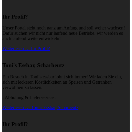
Ihr Profil?
Unser Portal steht noch ganz am Anfang und soll weiter wachsen!
Dafür suchen wir nicht nur laufend neue Betriebe, wir werden es
auch laufend weiterentwickeln!
Weiterlesen … Ihr Profil?
Toni's Essbar, Scharbeutz
Ein Besuch in Toni´s essbar lohnt sich immer! Wir laden Sie ein,
sich mit leckeren Köstlichkeiten an Speisen und Getränken
verwöhnen zu lassen.
- Abholung & Lieferservice -
Weiterlesen … Toni's Essbar, Scharbeutz
Ihr Profil?