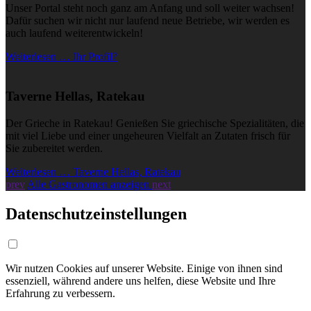
Unser Portal steht noch ganz am Anfang und soll weiter wachsen!
Dafür suchen wir nicht nur laufend neue Betriebe, wir werden es
auch laufend weiterentwickeln!
Weiterlesen … Ihr Profil?
Taverne Hellas, Ratekau
Der Grieche in Ratekau! Genießen Sie griechische Spezialitäten, die
mit viel Liebe und einer ungeheuren Vielfalt an Zutaten frisch für
Sie zubereitet werden.
Weiterlesen … Taverne Hellas, Ratekau
prev
Alle Gastronomen anzeigen
next
Datenschutzeinstellungen
Wir nutzen Cookies auf unserer Website. Einige von ihnen sind
essenziell, während andere uns helfen, diese Website und Ihre
Erfahrung zu verbessern.