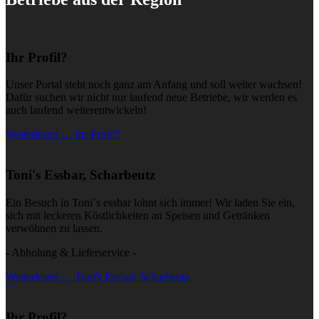
Ihr Profil?
Unser Portal steht noch ganz am Anfang und soll weiter wachsen!
Dafür suchen wir nicht nur laufend neue Betriebe, wir werden es
auch laufend weiterentwickeln!
Weiterlesen … Ihr Profil?
Toni's Essbar, Scharbeutz
Ein Besuch in Toni´s essbar lohnt sich immer! Wir laden Sie ein,
sich mit leckeren Köstlichkeiten an Speisen und Getränken
verwöhnen zu lassen.
- Abholung & Lieferservice -
Weiterlesen … Toni's Essbar, Scharbeutz
Ihr Profil?