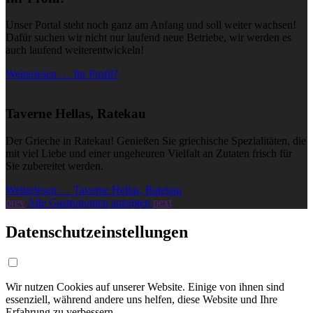
Unser Portal steht noch ganz am Anfang und soll weiter wachsen!
Dafür suchen wir nicht nur laufend neue Betriebe, wir werden es
auch laufend weiterentwickeln!
Weiterlesen … Ihr Profil?
Taverne Hellas, Ratekau
Der Grieche in Ratekau! Genießen Sie griechische Spezialitäten, die
mit viel Liebe und einer ungeheuren Vielfalt an Zutaten frisch für
Sie zubereitet werden.
Weiterlesen … Taverne Hellas, Ratekau
prev
Alle Gastronomen anzeigen
next
Datenschutzeinstellungen
Wir nutzen Cookies auf unserer Website. Einige von ihnen sind
essenziell, während andere uns helfen, diese Website und Ihre
Erfahrung zu verbessern.