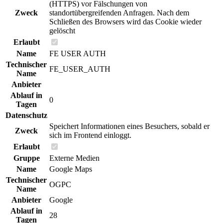
(HTTPS) vor Fälschungen von
Zweck
standortübergreifenden Anfragen. Nach dem
Schließen des Browsers wird das Cookie wieder
gelöscht
Erlaubt
Name
FE USER AUTH
Technischer
FE_USER_AUTH
Name
Anbieter
Ablauf in
0
Tagen
Datenschutz
Speichert Informationen eines Besuchers, sobald er
Zweck
sich im Frontend einloggt.
Erlaubt
Gruppe
Externe Medien
Name
Google Maps
Technischer
OGPC
Name
Anbieter
Google
Ablauf in
28
Tagen