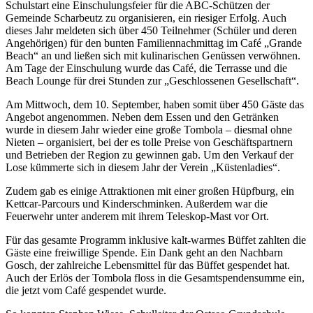
Schulstart eine Einschulungsfeier für die ABC-Schützen der
Gemeinde Scharbeutz zu organisieren, ein riesiger Erfolg. Auch
dieses Jahr meldeten sich über 450 Teilnehmer (Schüler und deren
Angehörigen) für den bunten Familiennachmittag im Café „Grande
Beach“ an und ließen sich mit kulinarischen Genüssen verwöhnen.
Am Tage der Einschulung wurde das Café, die Terrasse und die
Beach Lounge für drei Stunden zur „Geschlossenen Gesellschaft“.
Am Mittwoch, dem 10. September, haben somit über 450 Gäste das
Angebot angenommen. Neben dem Essen und den Getränken
wurde in diesem Jahr wieder eine große Tombola – diesmal ohne
Nieten – organisiert, bei der es tolle Preise von Geschäftspartnern
und Betrieben der Region zu gewinnen gab. Um den Verkauf der
Lose kümmerte sich in diesem Jahr der Verein „Küstenladies“.
Zudem gab es einige Attraktionen mit einer großen Hüpfburg, ein
Kettcar-Parcours und Kinderschminken. Außerdem war die
Feuerwehr unter anderem mit ihrem Teleskop-Mast vor Ort.
Für das gesamte Programm inklusive kalt-warmes Büffet zahlten die
Gäste eine freiwillige Spende. Ein Dank geht an den Nachbarn
Gosch, der zahlreiche Lebensmittel für das Büffet gespendet hat.
Auch der Erlös der Tombola floss in die Gesamtspendensumme ein,
die jetzt vom Café gespendet wurde.