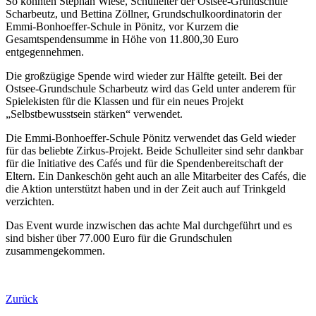
So konnten Stephan Wiese, Schulleiter der Ostsee-Grundschule
Scharbeutz, und Bettina Zöllner, Grundschulkoordinatorin der
Emmi-Bonhoeffer-Schule in Pönitz, vor Kurzem die
Gesamtspendensumme in Höhe von 11.800,30 Euro
entgegennehmen.
Die großzügige Spende wird wieder zur Hälfte geteilt. Bei der
Ostsee-Grundschule Scharbeutz wird das Geld unter anderem für
Spielekisten für die Klassen und für ein neues Projekt
„Selbstbewusstsein stärken“ verwendet.
Die Emmi-Bonhoeffer-Schule Pönitz verwendet das Geld wieder
für das beliebte Zirkus-Projekt. Beide Schulleiter sind sehr dankbar
für die Initiative des Cafés und für die Spendenbereitschaft der
Eltern. Ein Dankeschön geht auch an alle Mitarbeiter des Cafés, die
die Aktion unterstützt haben und in der Zeit auch auf Trinkgeld
verzichten.
Das Event wurde inzwischen das achte Mal durchgeführt und es
sind bisher über 77.000 Euro für die Grundschulen
zusammengekommen.
Zurück