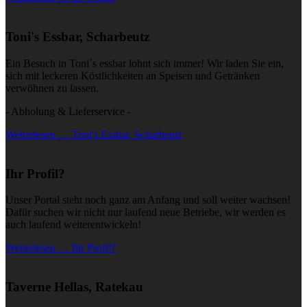
Toni's Essbar, Scharbeutz
Ein Besuch in Toni´s essbar lohnt sich immer! Wir laden Sie ein,
sich mit leckeren Köstlichkeiten an Speisen und Getränken
verwöhnen zu lassen.
- Abholung & Lieferservice -
Weiterlesen … Toni's Essbar, Scharbeutz
Ihr Profil?
Unser Portal steht noch ganz am Anfang und soll weiter wachsen!
Dafür suchen wir nicht nur laufend neue Betriebe, wir werden es
auch laufend weiterentwickeln!
Weiterlesen … Ihr Profil?
Taverne Hellas, Ratekau