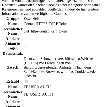
von den von uns beauftragten Drittparteien gesetzt. In dieser
Übersicht kannst du einzelne Cookies einer Kategorie oder ganze
Kategorien an- und abwählen. Außerdem findest du hier weitere
Informationen zu den verfügbaren Cookies.
Gruppe
Essenziell
Name
Contao HTTPS CSRF Token
Technischer
csrf_https-contao_csrf_token
Name
Anbieter
Ablauf in
0
Tagen
Datenschutz
Dient zum Schutz der verschlüsselten Website
(HTTPS) vor Fälschungen von
Zweck
standortübergreifenden Anfragen. Nach dem
Schließen des Browsers wird das Cookie wieder
gelöscht
Erlaubt
Name
FE USER AUTH
Technischer
FE_USER_AUTH
Name
Anbieter
Ablauf in