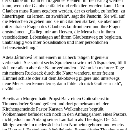
der Glaube nur dann ein tragendes Element für den Alltag werden
kann, wenn der Glaube entfaltet und reflektiert werden kann. Dem
Glauben muss Raum gegeben werden, der es erlaubt, zu hoffen, zu
hinterfragen, zu lernen, zu zweifeln“, sagt die Pastorin. Sie will auf
die Menschen zugehen und sie im Glauben stärken, sie aber auch
mit zentralen Fragen des Glaubens konfrontieren und ihre Fragen
ernstnehmen. „Es liegt mir am Herzen, die Menschen in ihren
verschiedenen Lebenslagen auf ihrem Glaubensweg zu begleiten,
unabhängig von ihrer Sozialisation und ihrer persönlichen
Lebenseinstellung.“
Adela Jártimová ist mit einem in Lübeck tätigen Ingenieur
verheiratet. Sie spricht sechs Sprachen sowie drei Altsprachen, fühlt
sich vor allem aber der Natur verbunden. „Wenn ich mehrere Tage
mit meinem Rucksack durch die Natur wandere, unter freiem
Himmel schlafe oder auf dem Jakobsweg pilgere und unterwegs
neue Menschen kennenlerne, dann fühle ich mich Gott sehr nah“,
erzählt sie.
Bereits am Morgen hatte Propst Barz einen Gottesdienst in
Timmendorfer Strand gefeiert und dort gemeinsam mit der
Kirchengemeinde Pastor Karsten Wolkenhauer begrüßt.
Wolkenhauer befindet sich noch in den Anfangsjahren eines Pastors,
nicht jedoch am Anfang seiner Laufbahn als Theologe. Der 54-
Jährige wurde im niedersächsischen Northeim geboren und wuchs
im Harz auf. Er studierte Altphilologie, Evangelische Theologie und