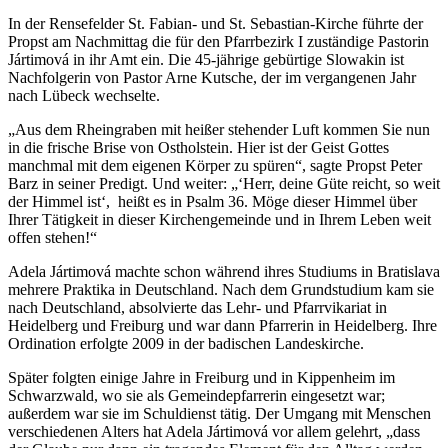
In der Rensefelder St. Fabian- und St. Sebastian-Kirche führte der
Propst am Nachmittag die für den Pfarrbezirk I zuständige Pastorin
Jártimová in ihr Amt ein. Die 45-jährige gebürtige Slowakin ist
Nachfolgerin von Pastor Arne Kutsche, der im vergangenen Jahr
nach Lübeck wechselte.
„Aus dem Rheingraben mit heißer stehender Luft kommen Sie nun
in die frische Brise von Ostholstein. Hier ist der Geist Gottes
manchmal mit dem eigenen Körper zu spüren“, sagte Propst Peter
Barz in seiner Predigt. Und weiter: „‘Herr, deine Güte reicht, so weit
der Himmel ist‘, heißt es in Psalm 36. Möge dieser Himmel über
Ihrer Tätigkeit in dieser Kirchengemeinde und in Ihrem Leben weit
offen stehen!“
Adela Jártimová machte schon während ihres Studiums in Bratislava
mehrere Praktika in Deutschland. Nach dem Grundstudium kam sie
nach Deutschland, absolvierte das Lehr- und Pfarrvikariat in
Heidelberg und Freiburg und war dann Pfarrerin in Heidelberg. Ihre
Ordination erfolgte 2009 in der badischen Landeskirche.
Später folgten einige Jahre in Freiburg und in Kippenheim im
Schwarzwald, wo sie als Gemeindepfarrerin eingesetzt war;
außerdem war sie im Schuldienst tätig. Der Umgang mit Menschen
verschiedenen Alters hat Adela Jártimová vor allem gelehrt, „dass