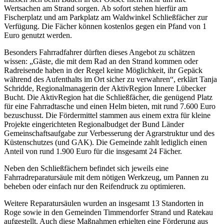
Wertsachen am Strand sorgen. Ab sofort stehen hierfür am
Fischerplatz und am Parkplatz am Waldwinkel Schließfächer zur
Verfügung. Die Fächer können kostenlos gegen ein Pfand von 1
Euro genutzt werden.
Besonders Fahrradfahrer dürften dieses Angebot zu schätzen
wissen: „Gäste, die mit dem Rad an den Strand kommen oder
Radreisende haben in der Regel keine Möglichkeit, ihr Gepäck
während des Aufenthalts im Ort sicher zu verwahren“, erklärt Tanja
Schridde, Regionalmanagerin der AktivRegion Innere Lübecker
Bucht. Die AktivRegion hat die Schließfächer, die genügend Platz
für eine Fahrradtasche und einen Helm bieten, mit rund 7.600 Euro
bezuschusst. Die Fördermittel stammen aus einem extra für kleine
Projekte eingerichteten Regionalbudget der Bund Länder
Gemeinschaftsaufgabe zur Verbesserung der Agrarstruktur und des
Küstenschutzes (und GAK). Die Gemeinde zahlt lediglich einen
Anteil von rund 1.900 Euro für die insgesamt 24 Fächer.
Neben den Schließfächern befindet sich jeweils eine
Fahrradreparatursäule mit dem nötigen Werkzeug, um Pannen zu
beheben oder einfach nur den Reifendruck zu optimieren.
Weitere Reparatursäulen wurden an insgesamt 13 Standorten in
Roge sowie in den Gemeinden Timmendorfer Strand und Ratekau
aufgestellt. Auch diese Maßnahmen erhielten eine Förderung aus