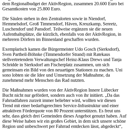
dem Regionalbudget der AktivRegion, zusammen 20.600 Euro bei
Gesamtkosten von 25.800 Euro.
Die Säulen stehen in den Zentralorten sowie in Niendorf,
Hemmelsdorf, Groß Timmendorf, Häven, Kreuzkamp, Sereetz,
Luschendorf und Pansdorf. Teilweise ergänzen sie die neuen
Aufenthaltsplätze, die kürzlich, ebenfalls von der AktivRegion, in
mehreren Dörfern im Binnenland geschaffen wurden.
Exemplarisch kamen die Bürgermeister Udo Gosch (Sierksdorf),
Sven Partheil-Böhnke (Timmendorfer Strand) mit Ratekaus
stellvertretendem Verwaltungschef Heinz-Klaus Drews und Tanja
Schridde in Sierksdorf am Fischerplatz zusammen, um sich
gemeinsam ein Bild von den neuartigen Stationen zu machen. Uni
sono lobten sie die Idee und Umsetzung der Maßnahme, da
zunehmend mehr Menschen das Rad nutzten.
Die Maßnahmen wurden von der AktivRegion Innere Lübecker
Bucht nicht nur gefördert, sondern auch von ihr initiiert. „Da das
Fahrradfahren zurzeit immer beliebter wird, wollten wir diesen
Trend mit einer bedarfsgerechten Service-Infrastruktur und einer
attraktiven Förderquote von 80 Prozent unterstützen. Es freut uns
sehr, dass gleich drei Gemeinden dieses Angebot genutzt haben. Auf
diese Weise haben wir ein großes Gebiet, in dem sich unsere schöne
Region und unbeschwert per Fahrrad entdecken lässt, abgedeckt“,