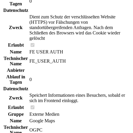
0
Tagen
Datenschutz
Dient zum Schutz der verschlüsselten Website
(HTTPS) vor Fälschungen von
Zweck
standortübergreifenden Anfragen. Nach dem
Schließen des Browsers wird das Cookie wieder
gelöscht
Erlaubt
Name
FE USER AUTH
Technischer
FE_USER_AUTH
Name
Anbieter
Ablauf in
0
Tagen
Datenschutz
Speichert Informationen eines Besuchers, sobald er
Zweck
sich im Frontend einloggt.
Erlaubt
Gruppe
Externe Medien
Name
Google Maps
Technischer
OGPC
Name