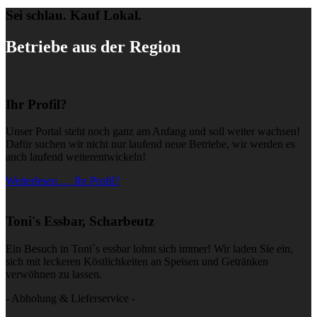
Sei schlau. Kauf Lokal.
Betriebe aus der Region
Ihr Profil?
Unser Portal steht noch ganz am Anfang und soll weiter wachsen!
Dafür suchen wir nicht nur laufend neue Betriebe, wir werden es
auch laufend weiterentwickeln!
Weiterlesen … Ihr Profil?
Toni's Essbar, Scharbeutz
Ein Besuch in Toni´s essbar lohnt sich immer! Wir laden Sie ein,
sich mit leckeren Köstlichkeiten an Speisen und Getränken
verwöhnen zu lassen.
- Abholung & Lieferservice -