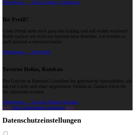
Weiterlesen … Toni's Essbar, Scharbeutz
Ihr Profil?
Unser Portal steht noch ganz am Anfang und soll weiter wachsen!
Dafür suchen wir nicht nur laufend neue Betriebe, wir werden es
auch laufend weiterentwickeln!
Weiterlesen … Ihr Profil?
Taverne Hellas, Ratekau
Der Grieche in Ratekau! Genießen Sie griechische Spezialitäten, die
mit viel Liebe und einer ungeheuren Vielfalt an Zutaten frisch für
Sie zubereitet werden.
Weiterlesen … Taverne Hellas, Ratekau
prev
Alle Gastronomen anzeigen
next
Datenschutzeinstellungen