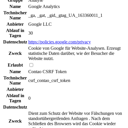
Gruppe
Analyse
Name
Google Analytics
Technischer
_ga, _gat, _gid,_gtag_UA_163360011_1
Name
Anbieter
Google LLC
Ablauf in
30
Tagen
Datenschutz
https://policies.google.com/privacy
Cookie von Google für Website-Analysen. Erzeugt
Zweck
statistische Daten darüber, wie der Besucher die
Website nutzt.
Erlaubt
Name
Contao CSRF Token
Technischer
csrf_contao_csrf_token
Name
Anbieter
Ablauf in
0
Tagen
Datenschutz
Dient zum Schutz der Website vor Fälschungen von
standortübergreifenden Anfragen . Nach dem
Zweck
Schließen des Browsers wird das Cookie wieder