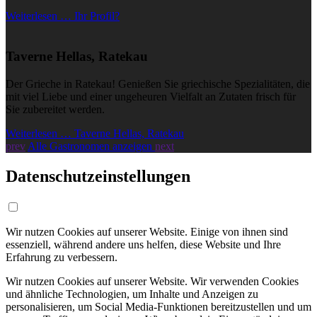
Weiterlesen … Ihr Profil?
Taverne Hellas, Ratekau
Der Grieche in Ratekau! Genießen Sie griechische Spezialitäten, die
mit viel Liebe und einer ungeheuren Vielfalt an Zutaten frisch für
Sie zubereitet werden.
Weiterlesen … Taverne Hellas, Ratekau
prev
Alle Gastronomen anzeigen
next
Datenschutzeinstellungen
Wir nutzen Cookies auf unserer Website. Einige von ihnen sind
essenziell, während andere uns helfen, diese Website und Ihre
Erfahrung zu verbessern.
Wir nutzen Cookies auf unserer Website. Wir verwenden Cookies
und ähnliche Technologien, um Inhalte und Anzeigen zu
personalisieren, um Social Media-Funktionen bereitzustellen und um