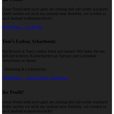
Unser Portal steht noch ganz am Anfang und soll weiter wachsen!
Dafür suchen wir nicht nur laufend neue Betriebe, wir werden es
auch laufend weiterentwickeln!
Weiterlesen … Ihr Profil?
Toni's Essbar, Scharbeutz
Ein Besuch in Toni´s essbar lohnt sich immer! Wir laden Sie ein,
sich mit leckeren Köstlichkeiten an Speisen und Getränken
verwöhnen zu lassen.
- Abholung & Lieferservice -
Weiterlesen … Toni's Essbar, Scharbeutz
Ihr Profil?
Unser Portal steht noch ganz am Anfang und soll weiter wachsen!
Dafür suchen wir nicht nur laufend neue Betriebe, wir werden es
auch laufend weiterentwickeln!