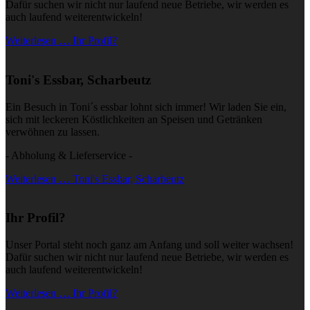
Dafür suchen wir nicht nur laufend neue Betriebe, wir werden es
auch laufend weiterentwickeln!
Weiterlesen … Ihr Profil?
Toni's Essbar, Scharbeutz
Ein Besuch in Toni´s essbar lohnt sich immer! Wir laden Sie ein,
sich mit leckeren Köstlichkeiten an Speisen und Getränken
verwöhnen zu lassen.
- Abholung & Lieferservice -
Weiterlesen … Toni's Essbar, Scharbeutz
Ihr Profil?
Unser Portal steht noch ganz am Anfang und soll weiter wachsen!
Dafür suchen wir nicht nur laufend neue Betriebe, wir werden es
auch laufend weiterentwickeln!
Weiterlesen … Ihr Profil?