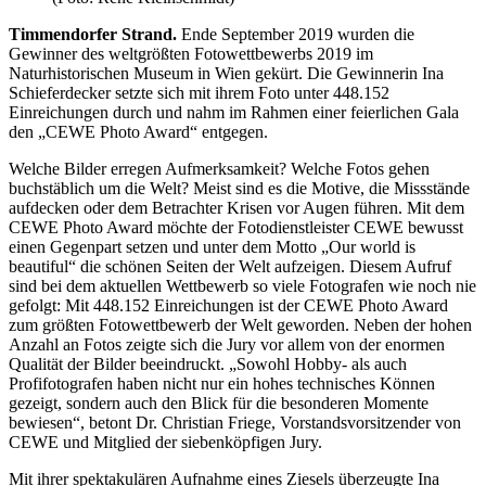
Timmendorfer Strand.
Ende September 2019 wurden die
Gewinner des weltgrößten Fotowettbewerbs 2019 im
Naturhistorischen Museum in Wien gekürt. Die Gewinnerin Ina
Schieferdecker setzte sich mit ihrem Foto unter 448.152
Einreichungen durch und nahm im Rahmen einer feierlichen Gala
den „CEWE Photo Award“ entgegen.
Welche Bilder erregen Aufmerksamkeit? Welche Fotos gehen
buchstäblich um die Welt? Meist sind es die Motive, die Missstände
aufdecken oder dem Betrachter Krisen vor Augen führen. Mit dem
CEWE Photo Award möchte der Fotodienstleister CEWE bewusst
einen Gegenpart setzen und unter dem Motto „Our world is
beautiful“ die schönen Seiten der Welt aufzeigen. Diesem Aufruf
sind bei dem aktuellen Wettbewerb so viele Fotografen wie noch nie
gefolgt: Mit 448.152 Einreichungen ist der CEWE Photo Award
zum größten Fotowettbewerb der Welt geworden. Neben der hohen
Anzahl an Fotos zeigte sich die Jury vor allem von der enormen
Qualität der Bilder beeindruckt. „Sowohl Hobby- als auch
Profifotografen haben nicht nur ein hohes technisches Können
gezeigt, sondern auch den Blick für die besonderen Momente
bewiesen“, betont Dr. Christian Friege, Vorstandsvorsitzender von
CEWE und Mitglied der siebenköpfigen Jury.
Mit ihrer spektakulären Aufnahme eines Ziesels überzeugte Ina