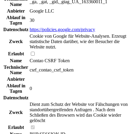
_ga, _gat, _gid,_gtag_UA_163360011_1
Name
Anbieter
Google LLC
Ablauf in
30
Tagen
Datenschutz
https://policies.google.com/privacy
Cookie von Google für Website-Analysen. Erzeugt
Zweck
statistische Daten darüber, wie der Besucher die
Website nutzt.
Erlaubt
Name
Contao CSRF Token
Technischer
csrf_contao_csrf_token
Name
Anbieter
Ablauf in
0
Tagen
Datenschutz
Dient zum Schutz der Website vor Fälschungen von
standortübergreifenden Anfragen . Nach dem
Zweck
Schließen des Browsers wird das Cookie wieder
gelöscht
Erlaubt