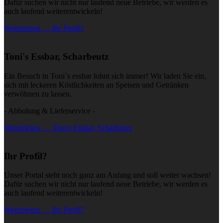
Dafür suchen wir nicht nur laufend neue Betriebe, wir werden es
auch laufend weiterentwickeln!
Weiterlesen … Ihr Profil?
Toni's Essbar, Scharbeutz
Ein Besuch in Toni´s essbar lohnt sich immer! Wir laden Sie ein,
sich mit leckeren Köstlichkeiten an Speisen und Getränken
verwöhnen zu lassen.
- Abholung & Lieferservice -
Weiterlesen … Toni's Essbar, Scharbeutz
Ihr Profil?
Unser Portal steht noch ganz am Anfang und soll weiter wachsen!
Dafür suchen wir nicht nur laufend neue Betriebe, wir werden es
auch laufend weiterentwickeln!
Weiterlesen … Ihr Profil?