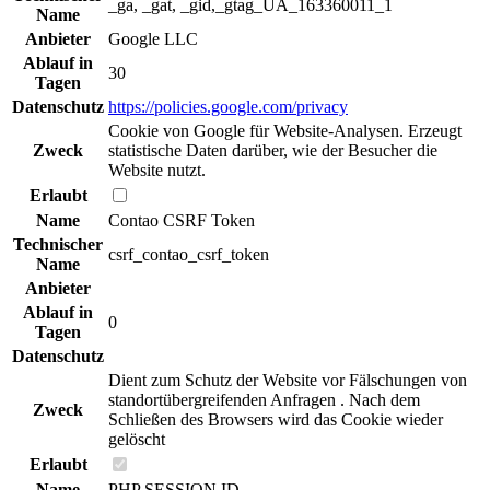
_ga, _gat, _gid,_gtag_UA_163360011_1
Name
Anbieter
Google LLC
Ablauf in
30
Tagen
Datenschutz
https://policies.google.com/privacy
Cookie von Google für Website-Analysen. Erzeugt
Zweck
statistische Daten darüber, wie der Besucher die
Website nutzt.
Erlaubt
Name
Contao CSRF Token
Technischer
csrf_contao_csrf_token
Name
Anbieter
Ablauf in
0
Tagen
Datenschutz
Dient zum Schutz der Website vor Fälschungen von
standortübergreifenden Anfragen . Nach dem
Zweck
Schließen des Browsers wird das Cookie wieder
gelöscht
Erlaubt
Name
PHP SESSION ID