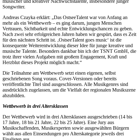
musischer und kreativer Nachwuchstalente, insbesondere junger
Songwriter.
Andreas Czayka erklärt: „Das OstseeTalent war von Anfang an
mehr als ein Wettbewerb – es ging darum, jungen Menschen
Vertrauen, Sichtbarkeit und echte Entwicklungschancen zu geben.
Nach zwei sehr erfolgreichen Jahren haben wir gespürt, dass es Zeit
für den nächsten Schritt ist. ‚OstseeTalent goes music‘ ist die
konsequente Weiterentwicklung dieser Idee für junge kreative und
musische Talente. Besonders dankbar bin ich der TSNT GmbH, die
trotz ihrer vielen Aufgaben mit großem Engagement, Kraft und
Herzblut dieses Projekt möglich macht.“
Die Teilnahme am Wettbewerb setzt einen eigenen, selbst
geschriebenen Song voraus. Cover-Versionen oder bereits
veröffentlichte Titel sind ausgeschlossen. Alle Musikgenres sind
ausdrücklich zugelassen, um die Vielfalt der regionalen Musikszene
abzubilden.
Wettbewerb in drei Altersklassen
Der Wettbewerb wird in drei Altersklassen ausgeschrieben (14 bis
17 Jahre, 18 bis 21 Jahre, 22 bis 25 Jahre). Eine Jury aus
Musikschaffenden, Musikexperten sowie ausgewählten Bürgern
wählt aus allen Einsendungen pro Alterskategorie jeweils drei
Finalisten aus.