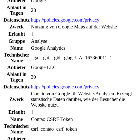
Anbieter
Google
Ablauf in
28
Tagen
Datenschutz
https://policies.google.com/privacy
Zweck
Nutzung von Google Maps auf der Website
Erlaubt
Gruppe
Analyse
Name
Google Analytics
Technischer
_ga, _gat, _gid,_gtag_UA_163360011_1
Name
Anbieter
Google LLC
Ablauf in
30
Tagen
Datenschutz
https://policies.google.com/privacy
Cookie von Google für Website-Analysen. Erzeugt
Zweck
statistische Daten darüber, wie der Besucher die
Website nutzt.
Erlaubt
Name
Contao CSRF Token
Technischer
csrf_contao_csrf_token
Name
Anbieter