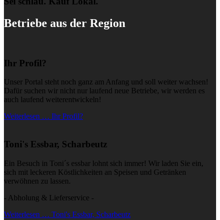
Sei schlau. Kauf Lokal.
Betriebe aus der Region
Ihr Profil?
Unser Portal steht noch ganz am Anfang und soll weiter wachsen!
Dafür suchen wir nicht nur laufend neue Betriebe, wir werden es
auch laufend weiterentwickeln!
Weiterlesen … Ihr Profil?
Toni's Essbar, Scharbeutz
Ein Besuch in Toni´s essbar lohnt sich immer! Wir laden Sie ein,
sich mit leckeren Köstlichkeiten an Speisen und Getränken
verwöhnen zu lassen.
- Abholung & Lieferservice -
Weiterlesen … Toni's Essbar, Scharbeutz