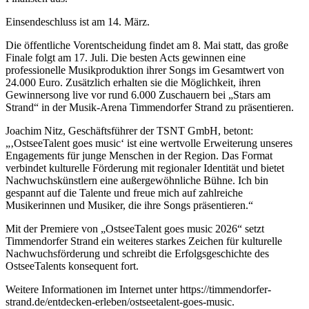
Einsendeschluss ist am 14. März.
Die öffentliche Vorentscheidung findet am 8. Mai statt, das große
Finale folgt am 17. Juli. Die besten Acts gewinnen eine
professionelle Musikproduktion ihrer Songs im Gesamtwert von
24.000 Euro. Zusätzlich erhalten sie die Möglichkeit, ihren
Gewinnersong live vor rund 6.000 Zuschauern bei „Stars am
Strand“ in der Musik-Arena Timmendorfer Strand zu präsentieren.
Joachim Nitz, Geschäftsführer der TSNT GmbH, betont:
„‚OstseeTalent goes music‘ ist eine wertvolle Erweiterung unseres
Engagements für junge Menschen in der Region. Das Format
verbindet kulturelle Förderung mit regionaler Identität und bietet
Nachwuchskünstlern eine außergewöhnliche Bühne. Ich bin
gespannt auf die Talente und freue mich auf zahlreiche
Musikerinnen und Musiker, die ihre Songs präsentieren.“
Mit der Premiere von „OstseeTalent goes music 2026“ setzt
Timmendorfer Strand ein weiteres starkes Zeichen für kulturelle
Nachwuchsförderung und schreibt die Erfolgsgeschichte des
OstseeTalents konsequent fort.
Weitere Informationen im Internet unter https://timmendorfer-
strand.de/entdecken-erleben/ostseetalent-goes-music.