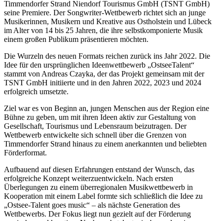
Timmendorfer Strand Niendorf Tourismus GmbH (TSNT GmbH)
seine Premiere. Der Songwriter-Wettbewerb richtet sich an junge
Musikerinnen, Musikern und Kreative aus Ostholstein und Lübeck
im Alter von 14 bis 25 Jahren, die ihre selbstkomponierte Musik
einem großen Publikum präsentieren möchten.
Die Wurzeln des neuen Formats reichen zurück ins Jahr 2022. Die
Idee für den ursprünglichen Ideenwettbewerb „OstseeTalent“
stammt von Andreas Czayka, der das Projekt gemeinsam mit der
TSNT GmbH initiierte und in den Jahren 2022, 2023 und 2024
erfolgreich umsetzte.
Ziel war es von Beginn an, jungen Menschen aus der Region eine
Bühne zu geben, um mit ihren Ideen aktiv zur Gestaltung von
Gesellschaft, Tourismus und Lebensraum beizutragen. Der
Wettbewerb entwickelte sich schnell über die Grenzen von
Timmendorfer Strand hinaus zu einem anerkannten und beliebten
Förderformat.
Aufbauend auf diesen Erfahrungen entstand der Wunsch, das
erfolgreiche Konzept weiterzuentwickeln. Nach ersten
Überlegungen zu einem überregionalen Musikwettbewerb in
Kooperation mit einem Label formte sich schließlich die Idee zu
„Ostsee-Talent goes music“ – als nächste Generation des
Wettbewerbs. Der Fokus liegt nun gezielt auf der Förderung