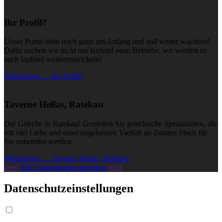
Ihr Profil?
Unser Portal steht noch ganz am Anfang und soll weiter wachsen!
Dafür suchen wir nicht nur laufend neue Betriebe, wir werden es
auch laufend weiterentwickeln!
Weiterlesen … Ihr Profil?
Taverne Hellas, Ratekau
Der Grieche in Ratekau! Genießen Sie griechische Spezialitäten, die
mit viel Liebe und einer ungeheuren Vielfalt an Zutaten frisch für
Sie zubereitet werden.
Weiterlesen … Taverne Hellas, Ratekau
prev
Alle Gastronomen anzeigen
next
Datenschutzeinstellungen