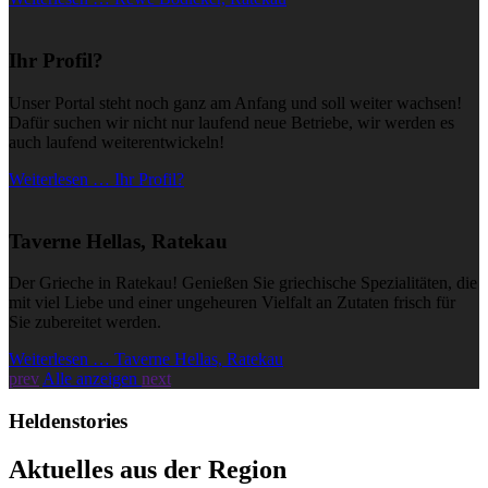
Ihr Profil?
Unser Portal steht noch ganz am Anfang und soll weiter wachsen!
Dafür suchen wir nicht nur laufend neue Betriebe, wir werden es
auch laufend weiterentwickeln!
Weiterlesen … Ihr Profil?
Taverne Hellas, Ratekau
Der Grieche in Ratekau! Genießen Sie griechische Spezialitäten, die
mit viel Liebe und einer ungeheuren Vielfalt an Zutaten frisch für
Sie zubereitet werden.
Weiterlesen … Taverne Hellas, Ratekau
prev
Alle anzeigen
next
Heldenstories
Aktuelles aus der Region