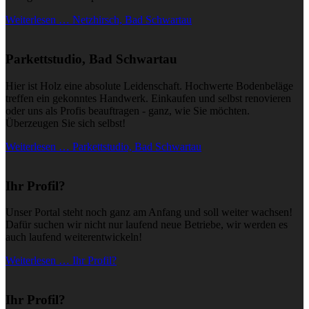
Weiterlesen … Netzhirsch, Bad Schwartau
Parkettstudio, Bad Schwartau
Hier ist Holz eine absolute Leidenschaft. Hochwerte Bodenbeläge
treffen ein gekonntes Handwerk. Einkaufen und selbst renovieren
oder uns als Profis beauftragen - ganz, wie Sie möchten.
Überzeugen Sie sich selbst!
Weiterlesen … Parkettstudio, Bad Schwartau
Ihr Profil?
Unser Portal steht noch ganz am Anfang und soll weiter wachsen!
Dafür suchen wir nicht nur laufend neue Betriebe, wir werden es
auch laufend weiterentwickeln!
Weiterlesen … Ihr Profil?
Ihr Profil?