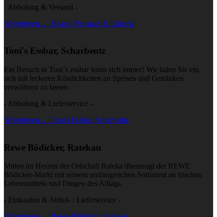
- Abholung & Versand -
Weiterlesen … Haase, Neustadt & Lübeck
Toni's Essbar, Scharbeutz
Ein Besuch in Toni´s essbar lohnt sich immer! Wir laden Sie ein,
sich mit leckeren Köstlichkeiten an Speisen und Getränken
verwöhnen zu lassen.
- Abholung & Lieferservice -
Weiterlesen … Toni's Essbar, Scharbeutz
Rewe Bödicker, Ratekau
Mitten im Herzen der Ortschaft Rateka überzeugt der REWE
Bödicker-Markt mit seinem umfangreichen Sortiment an frischen
Lebensmitteln und Dingen des Alltags.
- Einkaufen & Abhol- / Lieferservice -
Weiterlesen … Rewe Bödicker, Ratekau