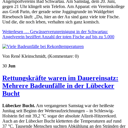
Angelsportvereins Bad Schwartau. Am Samstag, dem 20. Juni,
gegen 21 Uhr klingelt sein Telefon. Am Apparat: ein Vereinskollege
aus Groß Parin, der gerade seine Joggingrunde im Waldgebiet
Riesebusch läuft: „Du, hier an der Au sind ganz viele tote Fische.
Und die, die noch leben, verhalten sich ganz komisch.
Weiterlesen …
Gewässerverunreinigung in der Schwartau:
Angelverein beziffert Anzahl der toten Fische auf bis zu 5.000
Von René Kleinschmidt, (Kommentare: 0)
30
Jun
Rettungskräfte waren im Dauereinsatz:
Mehrere Badeunfälle in der Lübecker
Bucht
Lübecker Bucht.
Am vergangenen Samstag war der heißeste
Junitag seit Beginn der Wetteraufzeichnungen – in Schleswig-
Holstein fiel mit 39,2 °C sogar der absolute Allzeit-Hitzerekord.
Auch an der Lübecker Bucht kletterten die Temperaturen auf rund
37 °C. Tausende Menschen suchten Abkühlung an den Stränden der