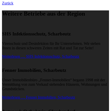
Zurück
Weitere Betriebe aus der Region
SHS Infektionsschutz, Scharbeutz
Virenschutz und Desinfektion für Ihr Unternehmen. Wir stehen
Ihnen in diesen schweren Zeiten mit Rat und Tat zur Seite!
Weiterlesen … SHS Infektionsschutz, Scharbeutz
Fenner Immobilien, Scharbeutz
Unser Immobilienbüro „Fenner-Immobilien“ begann 1998 mit der
Vermittlung von zum Verkauf stehenden Häusern, Wohnungen und
Grundstücken.
Weiterlesen … Fenner Immobilien, Scharbeutz