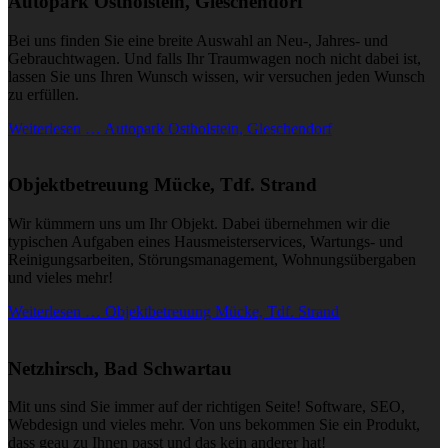
Autopark Ostholstein, Gleschendorf
Bei uns finden Sie eine breite Auswahl an Neu-, Jahres- und
Gebrauchtwagen. Und falls Ihr Traumwagen noch nicht dabei ist,
lassen Sie uns Ihren Wunsch wissen, wir versuchen jeden Wunsch
zu erfüllen.
Weiterlesen … Autopark Ostholstein, Gleschendorf
Objektbetreuung Mücke, Tdf. Strand
Wir kümmern uns um Ihr Objekt. Dabei übernehmen wir die
typischen Aufgaben eines Hausmeisterservices, Wartungs- und
Reinigungsarbeiten, Störungsmanagement, Wohnungsübergaben
und vieles mehr!
Weiterlesen … Objektbetreuung Mücke, Tdf. Strand
Netzhirsch, Bad Schwartau
Mit uns sind Sie immer auf der richtigen Seite! Software, SEO,
Webdesign und vieles mehr. Von uns bekommen Sie ein Produkt,
dass geau zu Ihnen passt und das kein anderer hat!