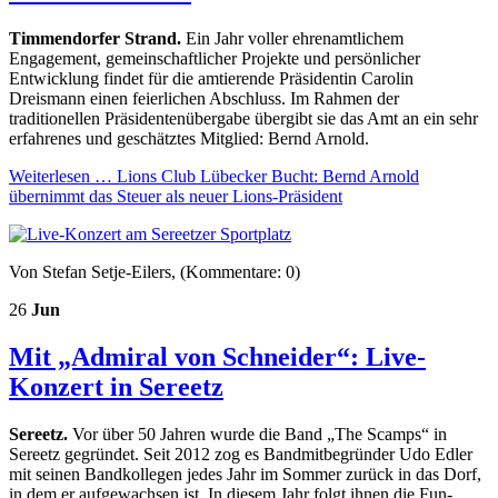
Timmendorfer Strand.
Ein Jahr voller ehrenamtlichem
Engagement, gemeinschaftlicher Projekte und persönlicher
Entwicklung findet für die amtierende Präsidentin Carolin
Dreismann einen feierlichen Abschluss. Im Rahmen der
traditionellen Präsidentenübergabe übergibt sie das Amt an ein sehr
erfahrenes und geschätztes Mitglied: Bernd Arnold.
Weiterlesen …
Lions Club Lübecker Bucht: Bernd Arnold
übernimmt das Steuer als neuer Lions-Präsident
Von Stefan Setje-Eilers, (Kommentare: 0)
26
Jun
Mit „Admiral von Schneider“: Live-
Konzert in Sereetz
Sereetz.
Vor über 50 Jahren wurde die Band „The Scamps“ in
Sereetz gegründet. Seit 2012 zog es Bandmitbegründer Udo Edler
mit seinen Bandkollegen jedes Jahr im Sommer zurück in das Dorf,
in dem er aufgewachsen ist. In diesem Jahr folgt ihnen die Fun-