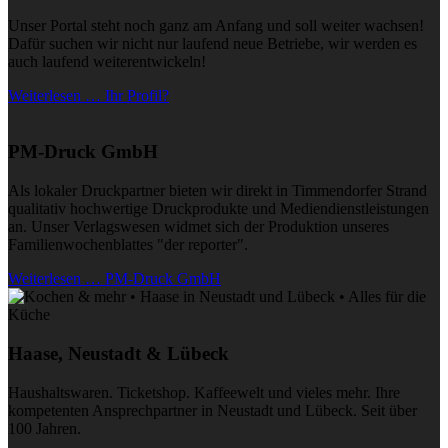
Unser Portal steht noch ganz am Anfang und soll weiter wachsen!
Dafür suchen wir nicht nur laufend neue Betriebe, wir werden es
auch laufend weiterentwickeln!
Weiterlesen … Ihr Profil?
PM-Druck GmbH
Als lokaler Druckpartner bieten wir direkt in Timmendorfer Strand
qualitativ hochwertige Druckprodukte und Mediendienstleistungen
an. Unser Verlagswesen widmet sich der Produktion unseres
Familienwochenblattes "der reporter".
Weiterlesen … PM-Druck GmbH
Haase, Neustadt & Lübeck
Haushaltswaren. Ticketshop. Kaffeewelt und vieles mehr. Ihre
kompetenten Ansprechpartner in Neustadt und Lübeck. Seit über
100 Jahren.