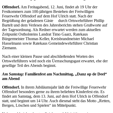
Offendorf.
Am Freitagabend, 12. Juni, findet ab 19 Uhr der
Festkommers zum 100-jährigen Bestehen der Freiwilligen
Feuerwehr Offendorf auf dem Hof Ulrich statt. Nach der
Begrüßung der geladenen Gäste
durch Ortswehrführer Phillip
Bartelt und dem Verlesen des Jahresberichts stehen Grußworte auf
der Tagesordnung. Als Redner erwartet werden zum aktuellen
Zeitpunkt Ostholsteins Landrat Timo Gaarz, Ratekaus
Bürgermeister Thomas Keller, Kreisbrandmeister Michael
Hasselmann sowie Ratekaus Gemeindewehrführer Christian
Ziemann.
Nach einer kleinen Pause und abschließenden Worten des
Ortswehrführers wird noch ein Üerraschungsgast erwartet, ehe der
gesellige Teil des Abends beginnt.
Am Samstag:
Familienfest am Nachmittag, „Danz op de Deel“
am Abend
Offendorf.
In ihrem Jubiläumsjahr lädt die
Freiwillige Feuerwehr
Offendorf besonders gerne zu ihrem beliebten
Kinderfest ein. Es
findet am Samstag, dem 13. Juni, auf dem Hof Ulrich in Offendorf
statt, und beginnt um 14 Uhr. Auch diesmal steht das Motto „Retten,
Bergen, Löschen und Spielen“ im Mittelpunkt.