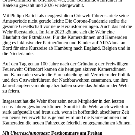
Ratekau gewählt und 2026 wiedergewählt.
Mit Philipp Bartelt als neugewähltem Ortswehrführer startete seine
Amtsperiode nicht gerade leicht: Die Corona-Pandemie stellte die
gesamte Gesellschaft vor neue Herausforderungen. Auch das hat die
Wehr überstanden. Im Jahr 2023 gönnte sich die Wehr eine
Blaufahrt der Extraklasse: Für die Kameradinnen und Kameraden
ging es inklusive der Partner/innen und Kinder auf AIDAluna an
Bord für eine Kurzreise ab Hamburg nach England, Belgien und in
die Niederlande.
Auf den Tag genau 100 Jahre nach der Gründung der Freiwilligen
Feuerwehr Offendorf kamen die heutigen aktiven Kameradinnen
und Kameraden sowie die Ehrenabteilung mit Vertretern der Politik
und den Ortswehrführern der Nachbarwehren zusammen, um ihre
Jahreshauptversammlung abzuhalten sowie das Jubiläum der Wehr
zu feiern.
Insgesamt hat die Wehr über zehn neue Mitglieder in den letzten
sechs Jahren gewinnen können. Somit ist die Wehr auch weiterhin
stark aufgestellt und freut sich, wenn in hoffentlich absehbarer Zeit
ein neues Feuerwehrhaus gebaut wird und die Kameradinnen und
Kameraden die neuen Fahrzeuge feierlich entgegennehmen können.
Mit Überraschungsgast:
Festkommers am Freitag