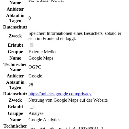
FE_USER_AUTH
Name
Anbieter
Ablauf in
0
Tagen
Datenschutz
Speichert Informationen eines Besuchers, sobald er
Zweck
sich im Frontend einloggt.
Erlaubt
Gruppe
Externe Medien
Name
Google Maps
Technischer
OGPC
Name
Anbieter
Google
Ablauf in
28
Tagen
Datenschutz
https://policies.google.com/privacy
Zweck
Nutzung von Google Maps auf der Website
Erlaubt
Gruppe
Analyse
Name
Google Analytics
Technischer
_ga, _gat, _gid,_gtag_UA_163360011_1