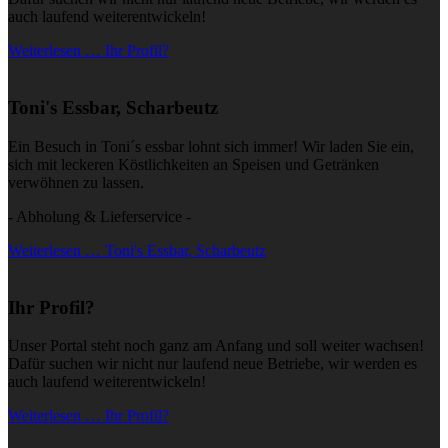
auch laufend weiterentwickeln!
Weiterlesen … Ihr Profil?
Toni's Essbar, Scharbeutz
Ein Besuch in Toni´s essbar lohnt sich immer! Wir laden Sie ein,
sich mit leckeren Köstlichkeiten an Speisen und Getränken
verwöhnen zu lassen.
- Abholung & Lieferservice -
Weiterlesen … Toni's Essbar, Scharbeutz
Ihr Profil?
Unser Portal steht noch ganz am Anfang und soll weiter wachsen!
Dafür suchen wir nicht nur laufend neue Betriebe, wir werden es
auch laufend weiterentwickeln!
Weiterlesen … Ihr Profil?