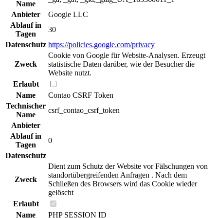
Name
Anbieter
Google LLC
Ablauf in
30
Tagen
Datenschutz
https://policies.google.com/privacy
Cookie von Google für Website-Analysen. Erzeugt
Zweck
statistische Daten darüber, wie der Besucher die
Website nutzt.
Erlaubt
Name
Contao CSRF Token
Technischer
csrf_contao_csrf_token
Name
Anbieter
Ablauf in
0
Tagen
Datenschutz
Dient zum Schutz der Website vor Fälschungen von
standortübergreifenden Anfragen . Nach dem
Zweck
Schließen des Browsers wird das Cookie wieder
gelöscht
Erlaubt
Name
PHP SESSION ID