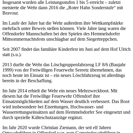
Insgesamt wurden alle Leistungsstufen 1 bis 5 erreicht – zuletzt
meisterte die Wehr dann 2016 die „Roter Hahn Sonderstufe“ mit
Bravour.
Im Laufe der Jahre hat die Wehr außerdem ihre Wettkampfstärke
mehrfach unter Beweis stellen können. Viele Jahre lang waren die
Offendorfer Mannschaften bei den Spielen des Hemmelsdorfer
Mittsommernachtsfests unschlagbar auf dem Siegertreppchen.
Seit 2007 findet das familiäre Kinderfest im Juni auf dem Hof Ulrich
statt (s.u.).
2013 durfte die Wehr das Löschgruppenfahrzeug LF 8/6 (Baujahr
1999) von der Freiwilligen Feuerwehr Sereetz übernehmen, das
noch heute im Einsatz ist – ein neues Lösch­fahrzeug ist allerdings
bereits in der Beschaffung.
Im Jahr 2014 erhielt die Wehr ein neues Mehrzweckboot. Mit
diesem hat die Freiwillige Feuerwehr Offendorf ihre
Einsatzmöglichkeiten auf dem Wasser deutlich verbessert. Das Boot
wird insbesondere bei Eisrettungen, Hochwasser- und
Wasserrettungseinsätzen auf dem Hemmelsdorfer See eingesetzt und
durch spezielle Kälteschutzanzüge ergänzt.
Im Jahr 2020 wurde Christian Ziemann, der seit elf Jahren
Ortswehrführer in Offendorf war, zum Gemeindewehrführer in