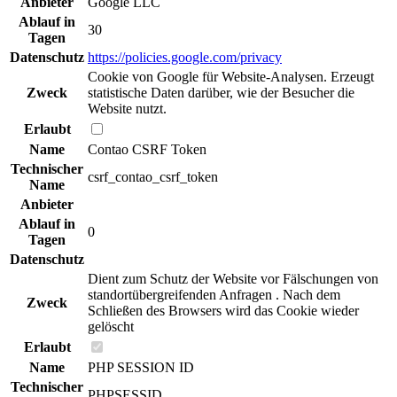
Anbieter
Google LLC
Ablauf in
30
Tagen
Datenschutz
https://policies.google.com/privacy
Cookie von Google für Website-Analysen. Erzeugt
Zweck
statistische Daten darüber, wie der Besucher die
Website nutzt.
Erlaubt
Name
Contao CSRF Token
Technischer
csrf_contao_csrf_token
Name
Anbieter
Ablauf in
0
Tagen
Datenschutz
Dient zum Schutz der Website vor Fälschungen von
standortübergreifenden Anfragen . Nach dem
Zweck
Schließen des Browsers wird das Cookie wieder
gelöscht
Erlaubt
Name
PHP SESSION ID
Technischer
PHPSESSID