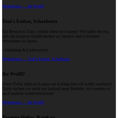
Weiterlesen … Ihr Profil?
Toni's Essbar, Scharbeutz
Ein Besuch in Toni´s essbar lohnt sich immer! Wir laden Sie ein,
sich mit leckeren Köstlichkeiten an Speisen und Getränken
verwöhnen zu lassen.
- Abholung & Lieferservice -
Weiterlesen … Toni's Essbar, Scharbeutz
Ihr Profil?
Unser Portal steht noch ganz am Anfang und soll weiter wachsen!
Dafür suchen wir nicht nur laufend neue Betriebe, wir werden es
auch laufend weiterentwickeln!
Weiterlesen … Ihr Profil?
Taverne Hellas, Ratekau