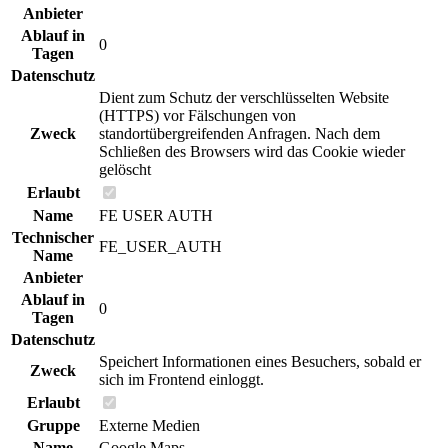
Anbieter
Ablauf in
0
Tagen
Datenschutz
Dient zum Schutz der verschlüsselten Website
(HTTPS) vor Fälschungen von
Zweck
standortübergreifenden Anfragen. Nach dem
Schließen des Browsers wird das Cookie wieder
gelöscht
Erlaubt
Name
FE USER AUTH
Technischer
FE_USER_AUTH
Name
Anbieter
Ablauf in
0
Tagen
Datenschutz
Speichert Informationen eines Besuchers, sobald er
Zweck
sich im Frontend einloggt.
Erlaubt
Gruppe
Externe Medien
Name
Google Maps