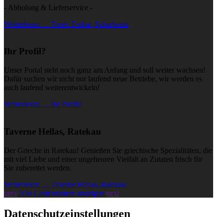
- Abholung & Lieferservice -
Weiterlesen … Toni's Essbar, Scharbeutz
Ihr Profil?
Unser Portal steht noch ganz am Anfang und soll weiter wachsen!
Dafür suchen wir nicht nur laufend neue Betriebe, wir werden es
auch laufend weiterentwickeln!
Weiterlesen … Ihr Profil?
Taverne Hellas, Ratekau
Der Grieche in Ratekau! Genießen Sie griechische Spezialitäten, die
mit viel Liebe und einer ungeheuren Vielfalt an Zutaten frisch für
Sie zubereitet werden.
Weiterlesen … Taverne Hellas, Ratekau
prev
Alle Gastronomen anzeigen
next
Datenschutzeinstellungen