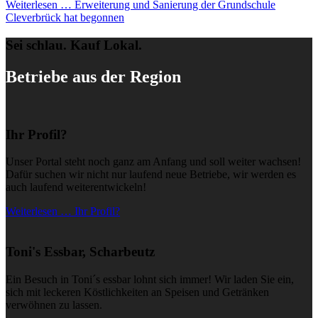
Weiterlesen …
Erweiterung und Sanierung der Grundschule
Cleverbrück hat begonnen
Sei schlau. Kauf Lokal.
Betriebe aus der Region
Ihr Profil?
Unser Portal steht noch ganz am Anfang und soll weiter wachsen!
Dafür suchen wir nicht nur laufend neue Betriebe, wir werden es
auch laufend weiterentwickeln!
Weiterlesen … Ihr Profil?
Toni's Essbar, Scharbeutz
Ein Besuch in Toni´s essbar lohnt sich immer! Wir laden Sie ein,
sich mit leckeren Köstlichkeiten an Speisen und Getränken
verwöhnen zu lassen.