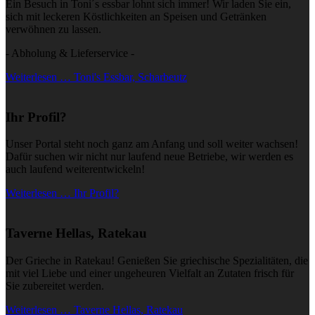
Ein Besuch in Toni´s essbar lohnt sich immer! Wir laden Sie ein,
sich mit leckeren Köstlichkeiten an Speisen und Getränken
verwöhnen zu lassen.
- Abholung & Lieferservice -
Weiterlesen … Toni's Essbar, Scharbeutz
Ihr Profil?
Unser Portal steht noch ganz am Anfang und soll weiter wachsen!
Dafür suchen wir nicht nur laufend neue Betriebe, wir werden es
auch laufend weiterentwickeln!
Weiterlesen … Ihr Profil?
Taverne Hellas, Ratekau
Der Grieche in Ratekau! Genießen Sie griechische Spezialitäten, die
mit viel Liebe und einer ungeheuren Vielfalt an Zutaten frisch für
Sie zubereitet werden.
Weiterlesen … Taverne Hellas, Ratekau