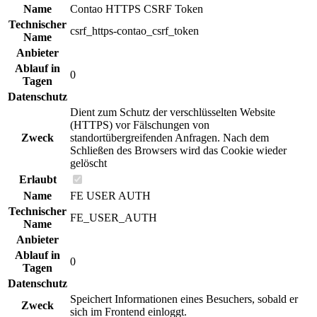
Name
Contao HTTPS CSRF Token
Technischer
csrf_https-contao_csrf_token
Name
Anbieter
Ablauf in
0
Tagen
Datenschutz
Dient zum Schutz der verschlüsselten Website
(HTTPS) vor Fälschungen von
Zweck
standortübergreifenden Anfragen. Nach dem
Schließen des Browsers wird das Cookie wieder
gelöscht
Erlaubt
Name
FE USER AUTH
Technischer
FE_USER_AUTH
Name
Anbieter
Ablauf in
0
Tagen
Datenschutz
Speichert Informationen eines Besuchers, sobald er
Zweck
sich im Frontend einloggt.