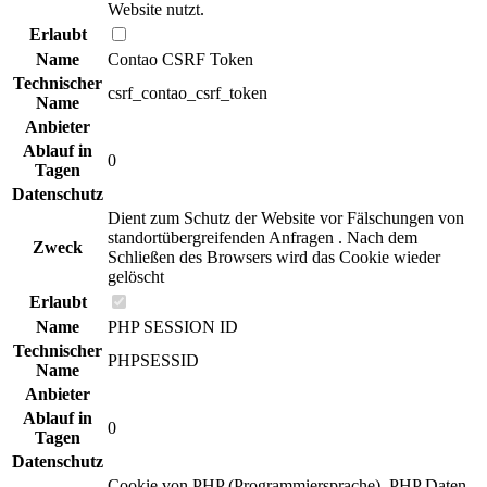
Website nutzt.
Erlaubt
Name
Contao CSRF Token
Technischer
csrf_contao_csrf_token
Name
Anbieter
Ablauf in
0
Tagen
Datenschutz
Dient zum Schutz der Website vor Fälschungen von
standortübergreifenden Anfragen . Nach dem
Zweck
Schließen des Browsers wird das Cookie wieder
gelöscht
Erlaubt
Name
PHP SESSION ID
Technischer
PHPSESSID
Name
Anbieter
Ablauf in
0
Tagen
Datenschutz
Cookie von PHP (Programmiersprache), PHP Daten-