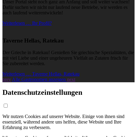
Unser Portal steht noch ganz am Anfang und soll weiter wachsen!
Dafür suchen wir nicht nur laufend neue Betriebe, wir werden es
auch laufend weiterentwickeln!
Weiterlesen … Ihr Profil?
Taverne Hellas, Ratekau
Der Grieche in Ratekau! Genießen Sie griechische Spezialitäten, die
mit viel Liebe und einer ungeheuren Vielfalt an Zutaten frisch für
Sie zubereitet werden.
Weiterlesen … Taverne Hellas, Ratekau
prev
Alle Gastronomen anzeigen
next
Datenschutzeinstellungen
Wir nutzen Cookies auf unserer Website. Einige von ihnen sind
essenziell, während andere uns helfen, diese Website und Ihre
Erfahrung zu verbessern.