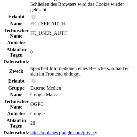
Schließen des Browsers wird das Cookie wieder
gelöscht
Erlaubt
Name
FE USER AUTH
Technischer
FE_USER_AUTH
Name
Anbieter
Ablauf in
0
Tagen
Datenschutz
Speichert Informationen eines Besuchers, sobald er
Zweck
sich im Frontend einloggt.
Erlaubt
Gruppe
Externe Medien
Name
Google Maps
Technischer
OGPC
Name
Anbieter
Google
Ablauf in
28
Tagen
Datenschutz
https://policies.google.com/privacy