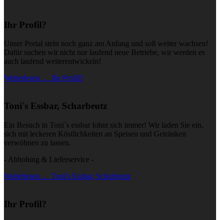
Ihr Profil?
Unser Portal steht noch ganz am Anfang und soll weiter wachsen!
Dafür suchen wir nicht nur laufend neue Betriebe, wir werden es
auch laufend weiterentwickeln!
Weiterlesen … Ihr Profil?
Toni's Essbar, Scharbeutz
Ein Besuch in Toni´s essbar lohnt sich immer! Wir laden Sie ein,
sich mit leckeren Köstlichkeiten an Speisen und Getränken
verwöhnen zu lassen.
- Abholung & Lieferservice -
Weiterlesen … Toni's Essbar, Scharbeutz
Ihr Profil?