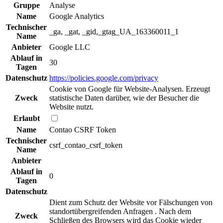
Gruppe
Analyse
Name
Google Analytics
Technischer
_ga, _gat, _gid,_gtag_UA_163360011_1
Name
Anbieter
Google LLC
Ablauf in
30
Tagen
Datenschutz
https://policies.google.com/privacy
Cookie von Google für Website-Analysen. Erzeugt
Zweck
statistische Daten darüber, wie der Besucher die
Website nutzt.
Erlaubt
Name
Contao CSRF Token
Technischer
csrf_contao_csrf_token
Name
Anbieter
Ablauf in
0
Tagen
Datenschutz
Dient zum Schutz der Website vor Fälschungen von
standortübergreifenden Anfragen . Nach dem
Zweck
Schließen des Browsers wird das Cookie wieder