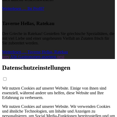
Weiterlesen … Ihr Profil?
Taverne Hellas, Ratekau
Der Grieche in Ratekau! Genießen Sie griechische Spezialitäten, die
mit viel Liebe und einer ungeheuren Vielfalt an Zutaten frisch für
Sie zubereitet werden.
Weiterlesen … Taverne Hellas, Ratekau
prev
Alle Gastronomen anzeigen
next
Datenschutzeinstellungen
Wir nutzen Cookies auf unserer Website. Einige von ihnen sind
essenziell, während andere uns helfen, diese Website und Ihre
Erfahrung zu verbessern.
Wir nutzen Cookies auf unserer Website. Wir verwenden Cookies
und ähnliche Technologien, um Inhalte und Anzeigen zu
personalisieren, um Social Media-Funktionen bereitzustellen und um