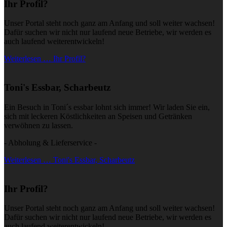
Ihr Profil?
Unser Portal steht noch ganz am Anfang und soll weiter wachsen!
Dafür suchen wir nicht nur laufend neue Betriebe, wir werden es
auch laufend weiterentwickeln!
Weiterlesen … Ihr Profil?
Toni's Essbar, Scharbeutz
Ein Besuch in Toni´s essbar lohnt sich immer! Wir laden Sie ein,
sich mit leckeren Köstlichkeiten an Speisen und Getränken
verwöhnen zu lassen.
- Abholung & Lieferservice -
Weiterlesen … Toni's Essbar, Scharbeutz
Ihr Profil?
Unser Portal steht noch ganz am Anfang und soll weiter wachsen!
Dafür suchen wir nicht nur laufend neue Betriebe, wir werden es
auch laufend weiterentwickeln!