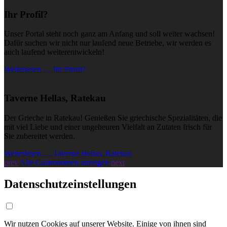
Ihr Profil?
Unser Portal steht noch ganz am Anfang und soll weiter wachsen!
Dafür suchen wir nicht nur laufend neue Betriebe, wir werden es
auch laufend weiterentwickeln!
Weiterlesen … Ihr Profil?
Taverne Hellas, Ratekau
Der Grieche in Ratekau! Genießen Sie griechische Spezialitäten, die
mit viel Liebe und einer ungeheuren Vielfalt an Zutaten frisch für
Sie zubereitet werden.
Weiterlesen … Taverne Hellas, Ratekau
prev
Alle Gastronomen anzeigen
next
Datenschutzeinstellungen
Wir nutzen Cookies auf unserer Website. Einige von ihnen sind