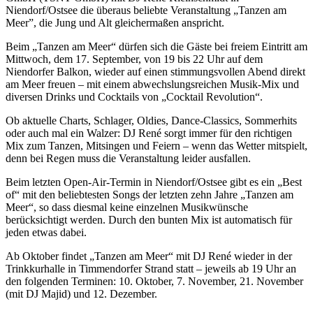
Niendorf/Ostsee die überaus beliebte Veranstaltung „Tanzen am
Meer”, die Jung und Alt gleichermaßen anspricht.
Beim „Tanzen am Meer“ dürfen sich die Gäste bei freiem Eintritt am
Mittwoch, dem 17. September, von 19 bis 22 Uhr auf dem
Niendorfer Balkon, wieder auf einen stimmungsvollen Abend direkt
am Meer freuen – mit einem abwechslungsreichen Musik-Mix und
diversen Drinks und Cocktails von „Cocktail Revolution“.
Ob aktuelle Charts, Schlager, Oldies, Dance-Classics, Sommerhits
oder auch mal ein Walzer: DJ René sorgt immer für den richtigen
Mix zum Tanzen, Mitsingen und Feiern – wenn das Wetter mitspielt,
denn bei Regen muss die Veranstaltung leider ausfallen.
Beim letzten Open-Air-Termin in Nien­dorf/Ostsee gibt es ein „Best
of“ mit den beliebtesten Songs der letzten zehn Jahre „Tanzen am
Meer“, so dass diesmal keine einzelnen Musikwünsche
berücksichtigt werden. Durch den bunten Mix ist automatisch für
jeden etwas dabei.
Ab Oktober findet „Tanzen am Meer“ mit DJ René wieder in der
Trinkkurhalle in Timmendorfer Strand statt – jeweils ab 19 Uhr an
den folgenden Terminen: 10. Oktober, 7. November, 21. November
(mit DJ Majid) und 12. Dezember.