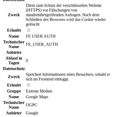
Dient zum Schutz der verschlüsselten Website
(HTTPS) vor Fälschungen von
Zweck
standortübergreifenden Anfragen. Nach dem
Schließen des Browsers wird das Cookie wieder
gelöscht
Erlaubt
Name
FE USER AUTH
Technischer
FE_USER_AUTH
Name
Anbieter
Ablauf in
0
Tagen
Datenschutz
Speichert Informationen eines Besuchers, sobald er
Zweck
sich im Frontend einloggt.
Erlaubt
Gruppe
Externe Medien
Name
Google Maps
Technischer
OGPC
Name
Anbieter
Google