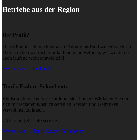
Betriebe aus der Region
Ihr Profil?
Unser Portal steht noch ganz am Anfang und soll weiter wachsen!
Dafür suchen wir nicht nur laufend neue Betriebe, wir werden es
auch laufend weiterentwickeln!
Weiterlesen … Ihr Profil?
Toni's Essbar, Scharbeutz
Ein Besuch in Toni´s essbar lohnt sich immer! Wir laden Sie ein,
sich mit leckeren Köstlichkeiten an Speisen und Getränken
verwöhnen zu lassen.
- Abholung & Lieferservice -
Weiterlesen … Toni's Essbar, Scharbeutz