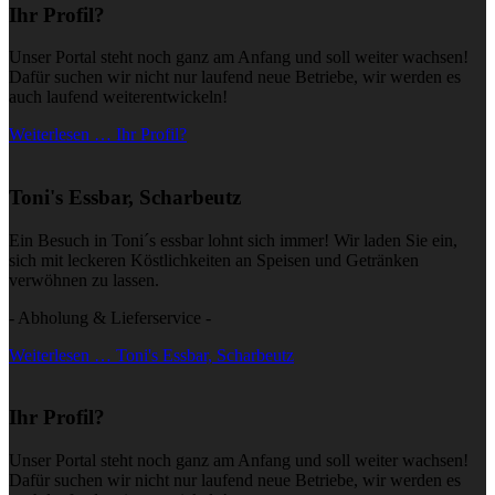
Ihr Profil?
Unser Portal steht noch ganz am Anfang und soll weiter wachsen!
Dafür suchen wir nicht nur laufend neue Betriebe, wir werden es
auch laufend weiterentwickeln!
Weiterlesen … Ihr Profil?
Toni's Essbar, Scharbeutz
Ein Besuch in Toni´s essbar lohnt sich immer! Wir laden Sie ein,
sich mit leckeren Köstlichkeiten an Speisen und Getränken
verwöhnen zu lassen.
- Abholung & Lieferservice -
Weiterlesen … Toni's Essbar, Scharbeutz
Ihr Profil?
Unser Portal steht noch ganz am Anfang und soll weiter wachsen!
Dafür suchen wir nicht nur laufend neue Betriebe, wir werden es