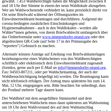
gewählt. 7.453 Wahlberechtigte haben die Möglichkeit zwischen 8
und 18 Uhr ihre Stimme in einem der neun Wahllokale abzugeben.
Wer am Wahlwochenende verhindert ist, kann persönlich direkt vor
Ort seine Briefwahl während der Öffnungszeiten im
Einwohnermeldeamt beantragen und durchführen. Aufgrund der
corona-bedingten zusätzlichen Einschränkungen und
Hygienemaßnahmen - auch in den Wahllokalen - werden alle
Wähler*innen gebeten, von ihrem Briefwahlrecht umfangreich über
das Onlineformular unter
www.timmendorfer-strand.org
oder den
abgedruckten QR-Code (auf Seite 17 in der Printausgabe des
"reporters") Gebrauch zu machen.
Alternativ können Anträge auf Erteilung von Briefwahlunterlagen
beziehungsweise eines Wahlscheines von den Wahlberechtigten
schriftlich oder elektronisch dem Einwohnermeldeamt zugesandt
(formlos, gerne auch per E-Mail an
info@timmendorfer-strand.org
,
Fax: 04503-807211, oder per Wahlscheinantrag, der auch der
Wahlbenachrichtigung beigefügt ist) werden. Die Beantragung kann
nicht telefonisch erfolgen. Der Antrag muss spätestens bis zum 14.
Mai, 12 Uhr, eingegangen sein. Bitte beachten Sie unbedingt, dass
der Postlauf mehrere Tage dauern kann.
Der Wahlbrief mit dem ausgefüllten Stimmzettel und dem
unterschriebenen Wahlschein muss dann spätestens am Wahlsonntag
um 18 Uhr dem Wahlvorstand des auf dem Wahlumschlag