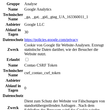
Gruppe
Analyse
Name
Google Analytics
Technischer
_ga, _gat, _gid,_gtag_UA_163360011_1
Name
Anbieter
Google LLC
Ablauf in
30
Tagen
Datenschutz
https://policies.google.com/privacy
Cookie von Google für Website-Analysen. Erzeugt
Zweck
statistische Daten darüber, wie der Besucher die
Website nutzt.
Erlaubt
Name
Contao CSRF Token
Technischer
csrf_contao_csrf_token
Name
Anbieter
Ablauf in
0
Tagen
Datenschutz
Dient zum Schutz der Website vor Fälschungen von
standortübergreifenden Anfragen . Nach dem
Zweck
Schließen des Browsers wird das Cookie wieder