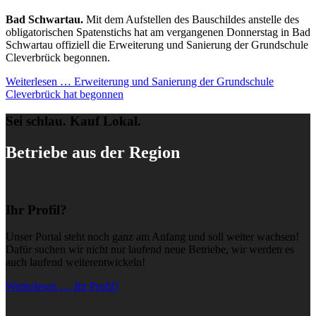
Bad Schwartau.
Mit dem Aufstellen des Bauschildes anstelle des
obligatorischen Spatenstichs hat am vergangenen Donnerstag in Bad
Schwartau offiziell die Erweiterung und Sanierung der Grundschule
Cleverbrück begonnen.
Weiterlesen …
Erweiterung und Sanierung der Grundschule
Cleverbrück hat begonnen
Sei schlau. Kauf Lokal.
Betriebe aus der Region
Ihr Profil?
Unser Portal steht noch ganz am Anfang und soll weiter wachsen!
Dafür suchen wir nicht nur laufend neue Betriebe, wir werden es
auch laufend weiterentwickeln!
Weiterlesen … Ihr Profil?