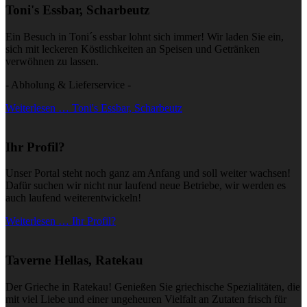
Toni's Essbar, Scharbeutz
Ein Besuch in Toni´s essbar lohnt sich immer! Wir laden Sie ein,
sich mit leckeren Köstlichkeiten an Speisen und Getränken
verwöhnen zu lassen.
- Abholung & Lieferservice -
Weiterlesen … Toni's Essbar, Scharbeutz
Ihr Profil?
Unser Portal steht noch ganz am Anfang und soll weiter wachsen!
Dafür suchen wir nicht nur laufend neue Betriebe, wir werden es
auch laufend weiterentwickeln!
Weiterlesen … Ihr Profil?
Taverne Hellas, Ratekau
Der Grieche in Ratekau! Genießen Sie griechische Spezialitäten, die
mit viel Liebe und einer ungeheuren Vielfalt an Zutaten frisch für