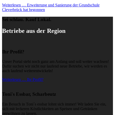
Weiterlesen …
Erweiterung und Sanierung der Grundschule
Cleverbrück hat begonnen
Sei schlau. Kauf Lokal.
Betriebe aus der Region
Ihr Profil?
Unser Portal steht noch ganz am Anfang und soll weiter wachsen!
Dafür suchen wir nicht nur laufend neue Betriebe, wir werden es
auch laufend weiterentwickeln!
Weiterlesen … Ihr Profil?
Toni's Essbar, Scharbeutz
Ein Besuch in Toni´s essbar lohnt sich immer! Wir laden Sie ein,
sich mit leckeren Köstlichkeiten an Speisen und Getränken
verwöhnen zu lassen.