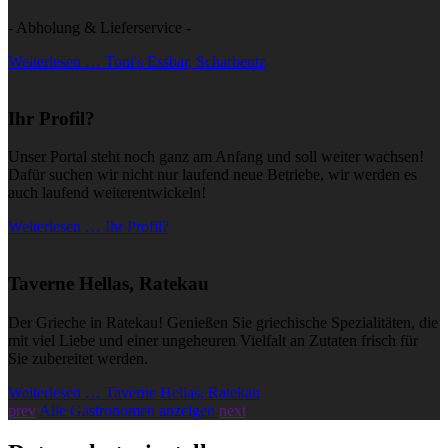
- Abholung & Lieferservice -
Weiterlesen … Toni's Essbar, Scharbeutz
Ihr Profil?
Unser Portal steht noch ganz am Anfang und soll weiter wachsen!
Dafür suchen wir nicht nur laufend neue Betriebe, wir werden es
auch laufend weiterentwickeln!
Weiterlesen … Ihr Profil?
Taverne Hellas, Ratekau
Der Grieche in Ratekau! Genießen Sie griechische Spezialitäten, die
mit viel Liebe und einer ungeheuren Vielfalt an Zutaten frisch für
Sie zubereitet werden.
Weiterlesen … Taverne Hellas, Ratekau
prev
Alle Gastronomen anzeigen
next