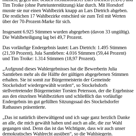
Tim Troike (ohne Parteiunterstützung) klar durch. Mit Horsdorf
musste sie nur einen Wahlbezirk knapp an Lars Dietrich abgeben.
Die restlichen 17 Wahlbezirke entschied sie zum Teil mit Werten
über der 70-Prozent-Marke für sich.
Insgesamt 6.925 Stimmen wurden abgegeben (davon 33 ungültig).
Die Wahlbeteiligung lag bei 49,7 Prozent.
Das vorläufige Endergebnis lautet: Lars Dietrich: 1.495 Stimmen
(21,59 Prozent), Jula Samtleben: 4.016 Stimmen (59,44 Prozent)
und Tim Troike: 1.314 Stimmen (18,97 Prozent).
„Aufgrund dieses Wahlergebnisses hat die Bewerberin Julia
Samtleben mehr als die Hälfte der gültigen abgegebenen Stimmen
erhalten. Sie ist somit zur Bürgermeisterin der Gemeinde
Stockelsdorf wiedergewählt worden“, so Stockelsdorfs
stellvertretender Bürgermeister Torsten Petersson, der die Ergebnisse
aus den einzelnen Wahlbezirken und schließlich das vorläufige
Endergebnis im gut gefüllten Sitzungssaal des Stockelsdorfer
Rathauses präsentierte.
„Das ist natürlich überwältigend und ich sage ganz herzlich Danke
an alle, die mich gewählt haben und auch an alle, die zur Wahl
gegangen sind. Denn das ist das Wichtigste, dass wir auch unser
demokratisches Wahlrecht ausüben“, so die Wahlsiegerin.