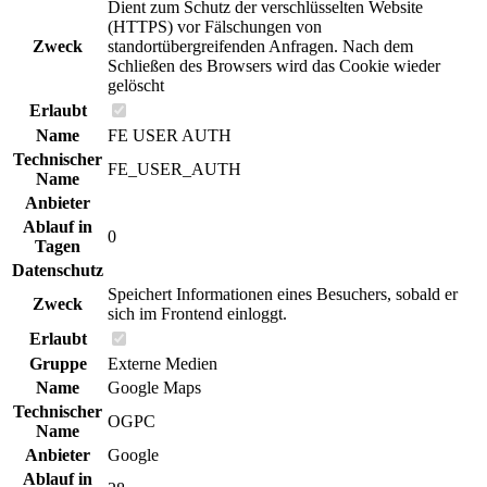
Dient zum Schutz der verschlüsselten Website
(HTTPS) vor Fälschungen von
Zweck
standortübergreifenden Anfragen. Nach dem
Schließen des Browsers wird das Cookie wieder
gelöscht
Erlaubt
Name
FE USER AUTH
Technischer
FE_USER_AUTH
Name
Anbieter
Ablauf in
0
Tagen
Datenschutz
Speichert Informationen eines Besuchers, sobald er
Zweck
sich im Frontend einloggt.
Erlaubt
Gruppe
Externe Medien
Name
Google Maps
Technischer
OGPC
Name
Anbieter
Google
Ablauf in