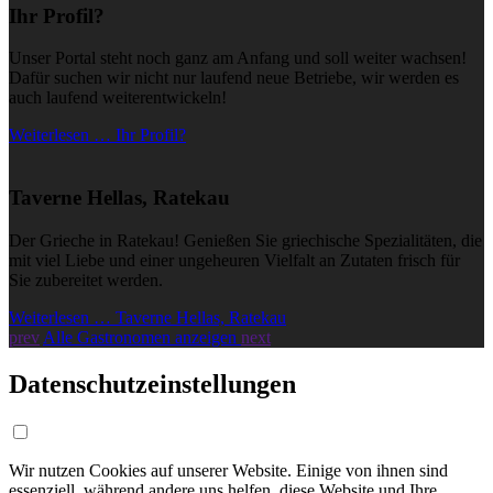
Ihr Profil?
Unser Portal steht noch ganz am Anfang und soll weiter wachsen!
Dafür suchen wir nicht nur laufend neue Betriebe, wir werden es
auch laufend weiterentwickeln!
Weiterlesen … Ihr Profil?
Taverne Hellas, Ratekau
Der Grieche in Ratekau! Genießen Sie griechische Spezialitäten, die
mit viel Liebe und einer ungeheuren Vielfalt an Zutaten frisch für
Sie zubereitet werden.
Weiterlesen … Taverne Hellas, Ratekau
prev
Alle Gastronomen anzeigen
next
Datenschutzeinstellungen
Wir nutzen Cookies auf unserer Website. Einige von ihnen sind
essenziell, während andere uns helfen, diese Website und Ihre