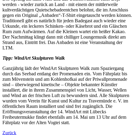
werden - wieder zurück an Land - mit einem der mittlerweile
kultverdächtigen Quietschebadeentchen belohnt, die im Anschluss
gegen ein Original „Anbaden“-T-Shirt eingetauscht werden können.
Traditionell gibt es natürlich für jeden Badegast auch wieder eine
Urkunde, ein leckeres Schinken- oder Käsebrot und ein Gläschen
Rum zum Aufwärmen. Auf die Kleinen wartet ein heißer Kakao.
Der Nachmittag klingt dann mit chilliger Loungemusik direkt am
Strand aus, Eintritt frei. Das Anbaden ist eine Veranstaltung der
LTM.
Tipp: WindArt Skulpturen Walk
Ganzjährig lädt der WindArt Skulpturen Walk zum Spaziergang
durch das Seebad entlang der Promenaden ein. Vom Fährplatz bis
zum Mövenstein und am Kohlenhofkai auf der Priwallpromenade
sind – überwiegend kinetische – Objekte bekannter Künstler
installiert, die in ihrem Zusammenspiel von Licht, Wasser, Wellen
und Wind an der frischen Luft zu bewundern sind. Alle Skulpturen
wurden vom Verein für Kunst und Kultur zu Travemünde e. V. im
öffentlichen Raum installiert und sind frei zugänglich. Die
Eröffnungsveranstaltung der 14. WindArt mit Lübecks
Freibeutermukke findet ebenfalls am 14. Mai um 13 Uhr auf dem
Fährplatz vor der Alten Vogtei statt.
Zurück