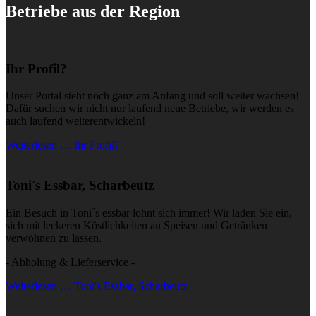
Betriebe aus der Region
Ihr Profil?
Unser Portal steht noch ganz am Anfang und soll weiter wachsen!
Dafür suchen wir nicht nur laufend neue Betriebe, wir werden es
auch laufend weiterentwickeln!
Weiterlesen … Ihr Profil?
Toni's Essbar, Scharbeutz
Ein Besuch in Toni´s essbar lohnt sich immer! Wir laden Sie ein,
sich mit leckeren Köstlichkeiten an Speisen und Getränken
verwöhnen zu lassen.
- Abholung & Lieferservice -
Weiterlesen … Toni's Essbar, Scharbeutz