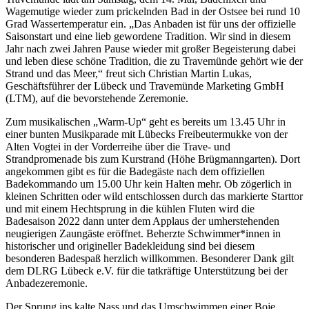
Wagemutige wieder zum prickelnden Bad in der Ostsee bei rund 10
Grad Wassertemperatur ein. „Das Anbaden ist für uns der offizielle
Saisonstart und eine lieb gewordene Tradition. Wir sind in diesem
Jahr nach zwei Jahren Pause wieder mit großer Begeisterung dabei
und leben diese schöne Tradition, die zu Travemünde gehört wie der
Strand und das Meer,“ freut sich Christian Martin Lukas,
Geschäftsführer der Lübeck und Travemünde Marketing GmbH
(LTM), auf die bevorstehende Zeremonie.
Zum musikalischen „Warm-Up“ geht es bereits um 13.45 Uhr in
einer bunten Musikparade mit Lübecks Freibeutermukke von der
Alten Vogtei in der Vorderreihe über die Trave- und
Strandpromenade bis zum Kurstrand (Höhe Brügmanngarten). Dort
angekommen gibt es für die Badegäste nach dem offiziellen
Badekommando um 15.00 Uhr kein Halten mehr. Ob zögerlich in
kleinen Schritten oder wild entschlossen durch das markierte Starttor
und mit einem Hechtsprung in die kühlen Fluten wird die
Badesaison 2022 dann unter dem Applaus der umherstehenden
neugierigen Zaungäste eröffnet. Beherzte Schwimmer*innen in
historischer und origineller Badekleidung sind bei diesem
besonderen Badespaß herzlich willkommen. Besonderer Dank gilt
dem DLRG Lübeck e.V. für die tatkräftige Unterstützung bei der
Anbadezeremonie.
Der Sprung ins kalte Nass und das Umschwimmen einer Boje