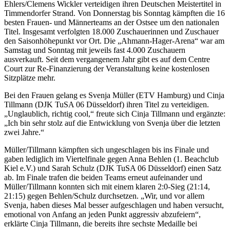
Ehlers/Clemens Wickler verteidigen ihren Deutschen Meistertitel in
Timmendorfer Strand. Von Donnerstag bis Sonntag kämpften die 16
besten Frauen- und Männerteams an der Ostsee um den nationalen
Titel. Insgesamt verfolgten 18.000 Zuschauerinnen und Zuschauer
den Saisonhöhepunkt vor Ort. Die „Ahmann-Hager-Arena“ war am
Samstag und Sonntag mit jeweils fast 4.000 Zuschauern
ausverkauft. Seit dem vergangenem Jahr gibt es auf dem Centre
Court zur Re-Finanzierung der Veranstaltung keine kostenlosen
Sitzplätze mehr.
Bei den Frauen gelang es Svenja Müller (ETV Hamburg) und Cinja
Tillmann (DJK TuSA 06 Düsseldorf) ihren Titel zu verteidigen.
„Unglaublich, richtig cool,“ freute sich Cinja Tillmann und ergänzte:
„Ich bin sehr stolz auf die Entwicklung von Svenja über die letzten
zwei Jahre.“
Müller/Tillmann kämpften sich ungeschlagen bis ins Finale und
gaben lediglich im Viertelfinale gegen Anna Behlen (1. Beachclub
Kiel e.V.) und Sarah Schulz (DJK TuSA 06 Düsseldorf) einen Satz
ab. Im Finale trafen die beiden Teams erneut aufeinander und
Müller/Tillmann konnten sich mit einem klaren 2:0-Sieg (21:14,
21:15) gegen Behlen/Schulz durchsetzen. „Wir, und vor allem
Svenja, haben dieses Mal besser aufgeschlagen und haben versucht,
emotional von Anfang an jeden Punkt aggressiv abzufeiern“,
erklärte Cinja Tillmann, die bereits ihre sechste Medaille bei