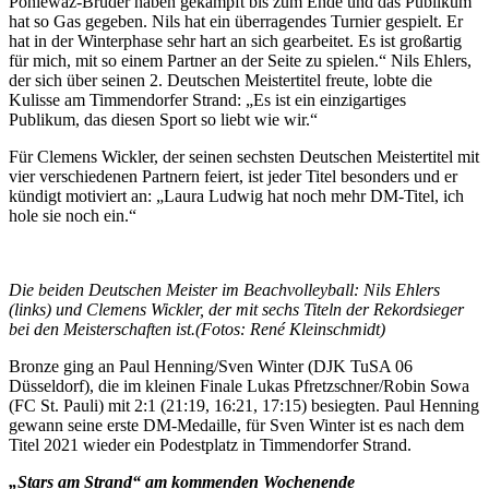
Poniewaz-Brüder haben gekämpft bis zum Ende und das Publikum
hat so Gas gegeben. Nils hat ein überragendes Turnier gespielt. Er
hat in der Winterphase sehr hart an sich gearbeitet. Es ist großartig
für mich, mit so einem Partner an der Seite zu spielen.“ Nils Ehlers,
der sich über seinen 2. Deutschen Meistertitel freute, lobte die
Kulisse am Timmendorfer Strand: „Es ist ein einzigartiges
Publikum, das diesen Sport so liebt wie wir.“
Für Clemens Wickler, der seinen sechsten Deutschen Meistertitel mit
vier verschiedenen Partnern feiert, ist jeder Titel besonders und er
kündigt motiviert an: „Laura Ludwig hat noch mehr DM-Titel, ich
hole sie noch ein.“
Die beiden Deutschen Meister im Beachvolleyball: Nils Ehlers
(links) und Clemens Wickler, der mit sechs Titeln der Rekordsieger
bei den Meisterschaften ist.
(Fotos: René Kleinschmidt)
Bronze ging an Paul Henning/Sven Winter (DJK TuSA 06
Düsseldorf), die im kleinen Finale Lukas Pfretzschner/Robin Sowa
(FC St. Pauli) mit 2:1 (21:19, 16:21, 17:15) besiegten. Paul Henning
gewann seine erste DM-Medaille, für Sven Winter ist es nach dem
Titel 2021 wieder ein Podestplatz in Timmendorfer Strand.
„Stars am Strand“ am kommenden Wochenende