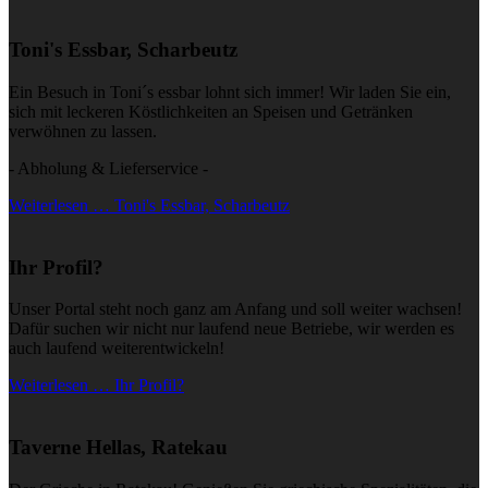
Toni's Essbar, Scharbeutz
Ein Besuch in Toni´s essbar lohnt sich immer! Wir laden Sie ein,
sich mit leckeren Köstlichkeiten an Speisen und Getränken
verwöhnen zu lassen.
- Abholung & Lieferservice -
Weiterlesen … Toni's Essbar, Scharbeutz
Ihr Profil?
Unser Portal steht noch ganz am Anfang und soll weiter wachsen!
Dafür suchen wir nicht nur laufend neue Betriebe, wir werden es
auch laufend weiterentwickeln!
Weiterlesen … Ihr Profil?
Taverne Hellas, Ratekau