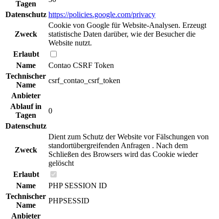
Tagen
Datenschutz
https://policies.google.com/privacy
Cookie von Google für Website-Analysen. Erzeugt
Zweck
statistische Daten darüber, wie der Besucher die
Website nutzt.
Erlaubt
Name
Contao CSRF Token
Technischer
csrf_contao_csrf_token
Name
Anbieter
Ablauf in
0
Tagen
Datenschutz
Dient zum Schutz der Website vor Fälschungen von
standortübergreifenden Anfragen . Nach dem
Zweck
Schließen des Browsers wird das Cookie wieder
gelöscht
Erlaubt
Name
PHP SESSION ID
Technischer
PHPSESSID
Name
Anbieter