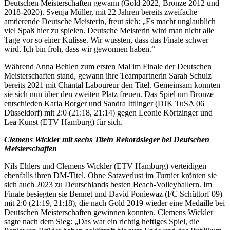
Deutschen Meisterschaften gewann (Gold 2022, Bronze 2012 und
2018-2020). Svenja Müller, mit 22 Jahren bereits zweifache
amtierende Deutsche Meisterin, freut sich: „Es macht unglaublich
viel Spaß hier zu spielen. Deutsche Meisterin wird man nicht alle
Tage vor so einer Kulisse. Wir wussten, dass das Finale schwer
wird. Ich bin froh, dass wir gewonnen haben.“
Während Anna Behlen zum ersten Mal im Finale der Deutschen
Meisterschaften stand, gewann ihre Teampartnerin Sarah Schulz
bereits 2021 mit Chantal Laboureur den Titel. Gemeinsam konnten
sie sich nun über den zweiten Platz freuen. Das Spiel um Bronze
entschieden Karla Borger und Sandra Ittlinger (DJK TuSA 06
Düsseldorf) mit 2:0 (21:18, 21:14) gegen Leonie Körtzinger und
Lea Kunst (ETV Hamburg) für sich.
Clemens Wickler mit sechs Titeln Rekordsieger bei Deutschen
Meisterschaften
Nils Ehlers und Clemens Wickler (ETV Hamburg) verteidigen
ebenfalls ihren DM-Titel. Ohne Satzverlust im Turnier krönten sie
sich auch 2023 zu Deutschlands besten Beach-Volleyballern. Im
Finale besiegten sie Bennet und David Poniewaz (FC Schüttorf 09)
mit 2:0 (21:19, 21:18), die nach Gold 2019 wieder eine Medaille bei
Deutschen Meisterschaften gewinnen konnten. Clemens Wickler
sagte nach dem Sieg: „Das war ein richtig heftiges Spiel, die