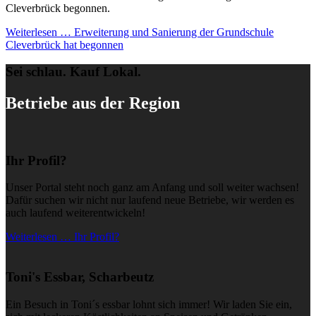
Cleverbrück begonnen.
Weiterlesen …
Erweiterung und Sanierung der Grundschule
Cleverbrück hat begonnen
Sei schlau. Kauf Lokal.
Betriebe aus der Region
Ihr Profil?
Unser Portal steht noch ganz am Anfang und soll weiter wachsen!
Dafür suchen wir nicht nur laufend neue Betriebe, wir werden es
auch laufend weiterentwickeln!
Weiterlesen … Ihr Profil?
Toni's Essbar, Scharbeutz
Ein Besuch in Toni´s essbar lohnt sich immer! Wir laden Sie ein,