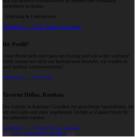
sich mit leckeren Köstlichkeiten an Speisen und Getränken
verwöhnen zu lassen.
- Abholung & Lieferservice -
Weiterlesen … Toni's Essbar, Scharbeutz
Ihr Profil?
Unser Portal steht noch ganz am Anfang und soll weiter wachsen!
Dafür suchen wir nicht nur laufend neue Betriebe, wir werden es
auch laufend weiterentwickeln!
Weiterlesen … Ihr Profil?
Taverne Hellas, Ratekau
Der Grieche in Ratekau! Genießen Sie griechische Spezialitäten, die
mit viel Liebe und einer ungeheuren Vielfalt an Zutaten frisch für
Sie zubereitet werden.
Weiterlesen … Taverne Hellas, Ratekau
prev
Alle Gastronomen anzeigen
next