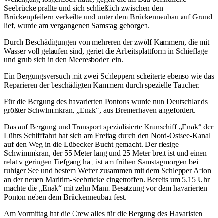
Seebrücke prallte und sich schließlich zwischen den
Brückenpfeilern verkeilte und unter dem Brückenneubau auf Grund
lief, wurde am vergangenen Samstag geborgen.
Durch Beschädigungen von mehreren der zwölf Kammern, die mit
Wasser voll gelaufen sind, geriet die Arbeitsplattform in Schieflage
und grub sich in den Meeresboden ein.
Ein Bergungsversuch mit zwei Schleppern scheiterte ebenso wie das
Reparieren der beschädigten Kammern durch spezielle Taucher.
Für die Bergung des havarierten Pontons wurde nun Deutschlands
größter Schwimmkran, „Enak“, aus Bremerhaven angefordert.
Das auf Bergung und Transport spezialisierte Kranschiff „Enak“ der
Lührs Schifffahrt hat sich am Freitag durch den Nord-Ostsee-Kanal
auf den Weg in die Lübecker Bucht gemacht. Der riesige
Schwimmkran, der 55 Meter lang und 25 Meter breit ist und einen
relativ geringen Tiefgang hat, ist am frühen Samstagmorgen bei
ruhiger See und bestem Wetter zusammen mit dem Schlepper Arion
an der neuen Maritim-Seebrücke eingetroffen. Bereits um 5.15 Uhr
machte die „Enak“ mit zehn Mann Besatzung vor dem havarierten
Ponton neben dem Brückenneubau fest.
Am Vormittag hat die Crew alles für die Bergung des Havaristen