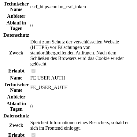
Technischer
csrf_https-contao_csrf_token
Name
Anbieter
Ablauf in
0
Tagen
Datenschutz
Dient zum Schutz der verschlüsselten Website
(HTTPS) vor Fälschungen von
Zweck
standortübergreifenden Anfragen. Nach dem
Schließen des Browsers wird das Cookie wieder
gelöscht
Erlaubt
Name
FE USER AUTH
Technischer
FE_USER_AUTH
Name
Anbieter
Ablauf in
0
Tagen
Datenschutz
Speichert Informationen eines Besuchers, sobald er
Zweck
sich im Frontend einloggt.
Erlaubt