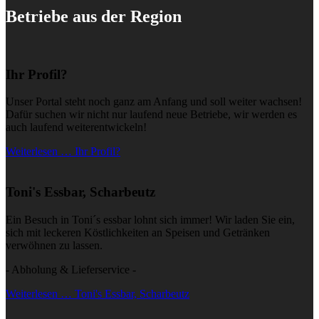
Betriebe aus der Region
Ihr Profil?
Unser Portal steht noch ganz am Anfang und soll weiter wachsen!
Dafür suchen wir nicht nur laufend neue Betriebe, wir werden es
auch laufend weiterentwickeln!
Weiterlesen … Ihr Profil?
Toni's Essbar, Scharbeutz
Ein Besuch in Toni´s essbar lohnt sich immer! Wir laden Sie ein,
sich mit leckeren Köstlichkeiten an Speisen und Getränken
verwöhnen zu lassen.
- Abholung & Lieferservice -
Weiterlesen … Toni's Essbar, Scharbeutz