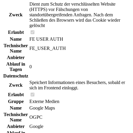
Dient zum Schutz der verschlüsselten Website
(HTTPS) vor Fälschungen von
Zweck
standortübergreifenden Anfragen. Nach dem
Schließen des Browsers wird das Cookie wieder
gelöscht
Erlaubt
Name
FE USER AUTH
Technischer
FE_USER_AUTH
Name
Anbieter
Ablauf in
0
Tagen
Datenschutz
Speichert Informationen eines Besuchers, sobald er
Zweck
sich im Frontend einloggt.
Erlaubt
Gruppe
Externe Medien
Name
Google Maps
Technischer
OGPC
Name
Anbieter
Google
Ablauf in