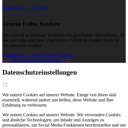
Weiterlesen … Ihr Profil?
Taverne Hellas, Ratekau
Der Grieche in Ratekau! Genießen Sie griechische Spezialitäten, die
mit viel Liebe und einer ungeheuren Vielfalt an Zutaten frisch für
Sie zubereitet werden.
Weiterlesen … Taverne Hellas, Ratekau
prev
Alle Gastronomen anzeigen
next
Datenschutzeinstellungen
Wir nutzen Cookies auf unserer Website. Einige von ihnen sind
essenziell, während andere uns helfen, diese Website und Ihre
Erfahrung zu verbessern.
Wir nutzen Cookies auf unserer Website. Wir verwenden Cookies
und ähnliche Technologien, um Inhalte und Anzeigen zu
personalisieren, um Social Media-Funktionen bereitzustellen und um