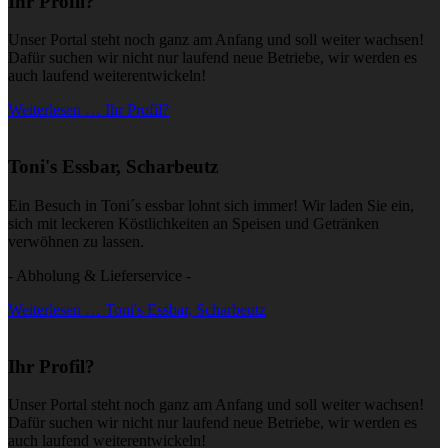
Ihr Profil?
Unser Portal steht noch ganz am Anfang und soll weiter wachsen!
Dafür suchen wir nicht nur laufend neue Betriebe, wir werden es
auch laufend weiterentwickeln!
Weiterlesen … Ihr Profil?
Toni's Essbar, Scharbeutz
Ein Besuch in Toni´s essbar lohnt sich immer! Wir laden Sie ein,
sich mit leckeren Köstlichkeiten an Speisen und Getränken
verwöhnen zu lassen.
- Abholung & Lieferservice -
Weiterlesen … Toni's Essbar, Scharbeutz
Ihr Profil?
Unser Portal steht noch ganz am Anfang und soll weiter wachsen!
Dafür suchen wir nicht nur laufend neue Betriebe, wir werden es
auch laufend weiterentwickeln!