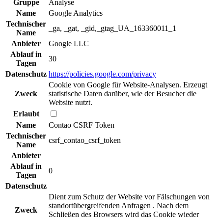
Gruppe
Analyse
Name
Google Analytics
Technischer
_ga, _gat, _gid,_gtag_UA_163360011_1
Name
Anbieter
Google LLC
Ablauf in
30
Tagen
Datenschutz
https://policies.google.com/privacy
Cookie von Google für Website-Analysen. Erzeugt
Zweck
statistische Daten darüber, wie der Besucher die
Website nutzt.
Erlaubt
Name
Contao CSRF Token
Technischer
csrf_contao_csrf_token
Name
Anbieter
Ablauf in
0
Tagen
Datenschutz
Dient zum Schutz der Website vor Fälschungen von
standortübergreifenden Anfragen . Nach dem
Zweck
Schließen des Browsers wird das Cookie wieder