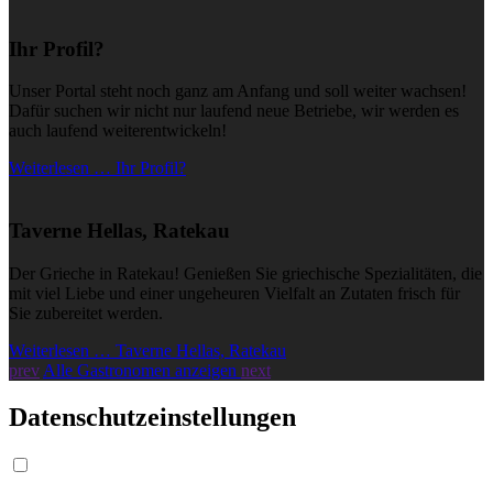
Ihr Profil?
Unser Portal steht noch ganz am Anfang und soll weiter wachsen!
Dafür suchen wir nicht nur laufend neue Betriebe, wir werden es
auch laufend weiterentwickeln!
Weiterlesen … Ihr Profil?
Taverne Hellas, Ratekau
Der Grieche in Ratekau! Genießen Sie griechische Spezialitäten, die
mit viel Liebe und einer ungeheuren Vielfalt an Zutaten frisch für
Sie zubereitet werden.
Weiterlesen … Taverne Hellas, Ratekau
prev
Alle Gastronomen anzeigen
next
Datenschutzeinstellungen