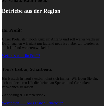
Sei schlau. Kauf Lokal.
Betriebe aus der Region
Ihr Profil?
Unser Portal steht noch ganz am Anfang und soll weiter wachsen!
Dafür suchen wir nicht nur laufend neue Betriebe, wir werden es
auch laufend weiterentwickeln!
Weiterlesen … Ihr Profil?
Toni's Essbar, Scharbeutz
Ein Besuch in Toni´s essbar lohnt sich immer! Wir laden Sie ein,
sich mit leckeren Köstlichkeiten an Speisen und Getränken
verwöhnen zu lassen.
- Abholung & Lieferservice -
Weiterlesen … Toni's Essbar, Scharbeutz