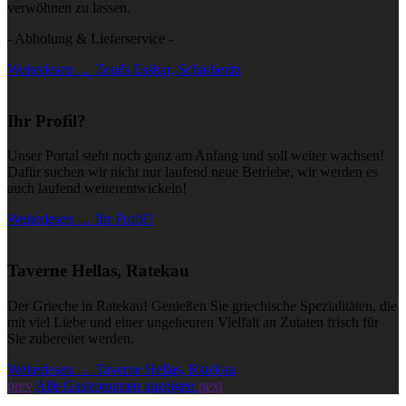
verwöhnen zu lassen.
- Abholung & Lieferservice -
Weiterlesen … Toni's Essbar, Scharbeutz
Ihr Profil?
Unser Portal steht noch ganz am Anfang und soll weiter wachsen!
Dafür suchen wir nicht nur laufend neue Betriebe, wir werden es
auch laufend weiterentwickeln!
Weiterlesen … Ihr Profil?
Taverne Hellas, Ratekau
Der Grieche in Ratekau! Genießen Sie griechische Spezialitäten, die
mit viel Liebe und einer ungeheuren Vielfalt an Zutaten frisch für
Sie zubereitet werden.
Weiterlesen … Taverne Hellas, Ratekau
prev
Alle Gastronomen anzeigen
next