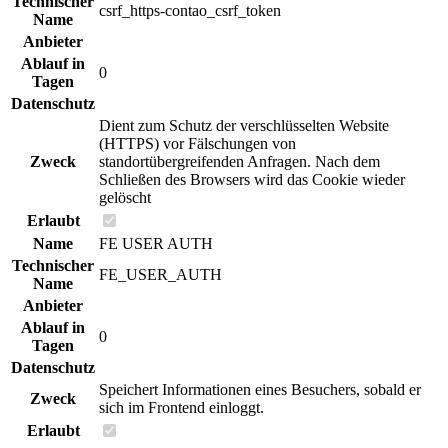
Technischer
csrf_https-contao_csrf_token
Name
Anbieter
Ablauf in
0
Tagen
Datenschutz
Dient zum Schutz der verschlüsselten Website
(HTTPS) vor Fälschungen von
Zweck
standortübergreifenden Anfragen. Nach dem
Schließen des Browsers wird das Cookie wieder
gelöscht
Erlaubt
Name
FE USER AUTH
Technischer
FE_USER_AUTH
Name
Anbieter
Ablauf in
0
Tagen
Datenschutz
Speichert Informationen eines Besuchers, sobald er
Zweck
sich im Frontend einloggt.
Erlaubt