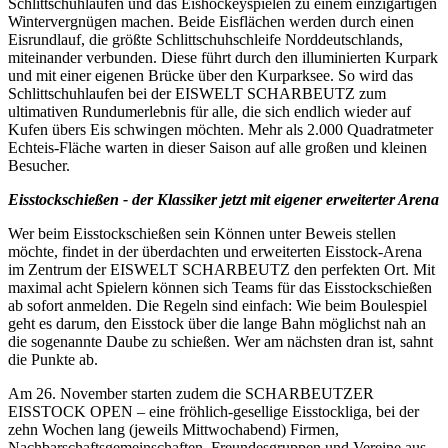
Schlittschuhlaufen und das Eishockeyspielen zu einem einzigartigen
Wintervergnügen machen. Beide Eisflächen werden durch einen
Eisrundlauf, die größte Schlittschuhschleife Norddeutschlands,
miteinander verbunden. Diese führt durch den illuminierten Kurpark
und mit einer eigenen Brücke über den Kurparksee. So wird das
Schlittschuhlaufen bei der EISWELT SCHARBEUTZ zum
ultimativen Rundumerlebnis für alle, die sich endlich wieder auf
Kufen übers Eis schwingen möchten. Mehr als 2.000 Quadratmeter
Echteis-Fläche warten in dieser Saison auf alle großen und kleinen
Besucher.
Eisstockschießen - der Klassiker jetzt mit eigener erweiterter Arena
Wer beim Eisstockschießen sein Können unter Beweis stellen
möchte, findet in der überdachten und erweiterten Eisstock-Arena
im Zentrum der EISWELT SCHARBEUTZ den perfekten Ort. Mit
maximal acht Spielern können sich Teams für das Eisstockschießen
ab sofort anmelden. Die Regeln sind einfach: Wie beim Boulespiel
geht es darum, den Eisstock über die lange Bahn möglichst nah an
die sogenannte Daube zu schießen. Wer am nächsten dran ist, sahnt
die Punkte ab.
Am 26. November starten zudem die SCHARBEUTZER
EISSTOCK OPEN – eine fröhlich-gesellige Eisstockliga, bei der
zehn Wochen lang (jeweils Mittwochabend) Firmen,
Nachbarschaftsgemeinschaften, Freundesgruppen und Vereine aus