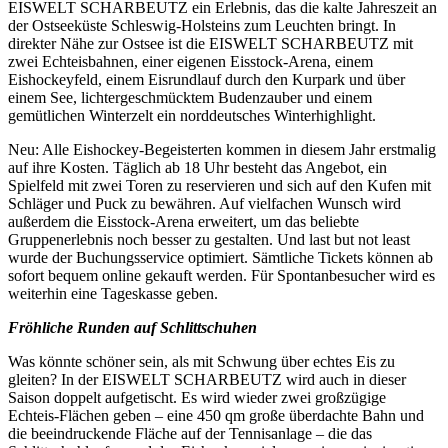
EISWELT SCHARBEUTZ ein Erlebnis, das die kalte Jahreszeit an
der Ostseeküste Schleswig-Holsteins zum Leuchten bringt. In
direkter Nähe zur Ostsee ist die EISWELT SCHARBEUTZ mit
zwei Echteisbahnen, einer eigenen Eisstock-Arena, einem
Eishockeyfeld, einem Eisrundlauf durch den Kurpark und über
einem See, lichtergeschmücktem Budenzauber und einem
gemütlichen Winterzelt ein norddeutsches Winterhighlight.
Neu: Alle Eishockey-Begeisterten kommen in diesem Jahr erstmalig
auf ihre Kosten. Täglich ab 18 Uhr besteht das Angebot, ein
Spielfeld mit zwei Toren zu reservieren und sich auf den Kufen mit
Schläger und Puck zu bewähren. Auf vielfachen Wunsch wird
außerdem die Eisstock-Arena erweitert, um das beliebte
Gruppenerlebnis noch besser zu gestalten. Und last but not least
wurde der Buchungsservice optimiert. Sämtliche Tickets können ab
sofort bequem online gekauft werden. Für Spontanbesucher wird es
weiterhin eine Tageskasse geben.
Fröhliche Runden auf Schlittschuhen
Was könnte schöner sein, als mit Schwung über echtes Eis zu
gleiten? In der EISWELT SCHARBEUTZ wird auch in dieser
Saison doppelt aufgetischt. Es wird wieder zwei großzügige
Echteis-Flächen geben – eine 450 qm große überdachte Bahn und
die beeindruckende Fläche auf der Tennisanlage – die das