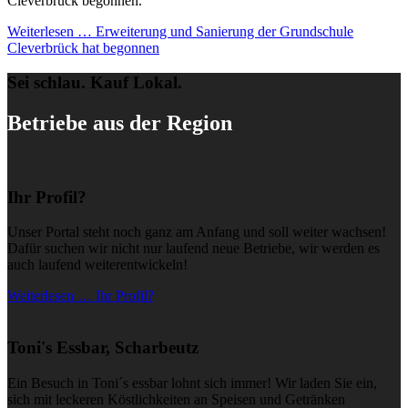
Cleverbrück begonnen.
Weiterlesen …
Erweiterung und Sanierung der Grundschule
Cleverbrück hat begonnen
Sei schlau. Kauf Lokal.
Betriebe aus der Region
Ihr Profil?
Unser Portal steht noch ganz am Anfang und soll weiter wachsen!
Dafür suchen wir nicht nur laufend neue Betriebe, wir werden es
auch laufend weiterentwickeln!
Weiterlesen … Ihr Profil?
Toni's Essbar, Scharbeutz
Ein Besuch in Toni´s essbar lohnt sich immer! Wir laden Sie ein,
sich mit leckeren Köstlichkeiten an Speisen und Getränken