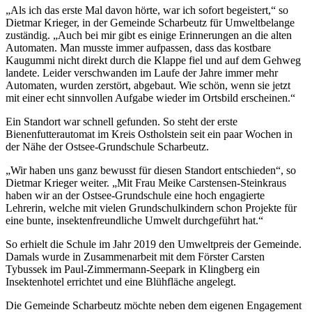
„Als ich das erste Mal davon hörte, war ich sofort begeistert,“ so
Dietmar Krieger, in der Gemeinde Scharbeutz für Umweltbelange
zuständig. „Auch bei mir gibt es einige Erinnerungen an die alten
Automaten. Man musste immer aufpassen, dass das kostbare
Kaugummi nicht direkt durch die Klappe fiel und auf dem Gehweg
landete. Leider verschwanden im Laufe der Jahre immer mehr
Automaten, wurden zerstört, abgebaut. Wie schön, wenn sie jetzt
mit einer echt sinnvollen Aufgabe wieder im Ortsbild erscheinen.“
Ein Standort war schnell gefunden. So steht der erste
Bienenfutterautomat im Kreis Ostholstein seit ein paar Wochen in
der Nähe der Ostsee-Grundschule Scharbeutz.
„Wir haben uns ganz bewusst für diesen Standort entschieden“, so
Dietmar Krieger weiter. „Mit Frau Meike Carstensen-Steinkraus
haben wir an der Ostsee-Grundschule eine hoch engagierte
Lehrerin, welche mit vielen Grundschulkindern schon Projekte für
eine bunte, insektenfreundliche Umwelt durchgeführt hat.“
So erhielt die Schule im Jahr 2019 den Umweltpreis der Gemeinde.
Damals wurde in Zusammenarbeit mit dem Förster Carsten
Tybussek im Paul-Zimmermann-Seepark in Klingberg ein
Insektenhotel errichtet und eine Blühfläche angelegt.
Die Gemeinde Scharbeutz möchte neben dem eigenen Engagement