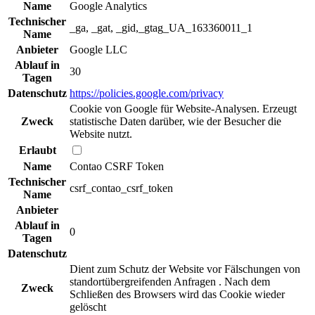
Name
Google Analytics
Technischer
_ga, _gat, _gid,_gtag_UA_163360011_1
Name
Anbieter
Google LLC
Ablauf in
30
Tagen
Datenschutz
https://policies.google.com/privacy
Cookie von Google für Website-Analysen. Erzeugt
Zweck
statistische Daten darüber, wie der Besucher die
Website nutzt.
Erlaubt
Name
Contao CSRF Token
Technischer
csrf_contao_csrf_token
Name
Anbieter
Ablauf in
0
Tagen
Datenschutz
Dient zum Schutz der Website vor Fälschungen von
standortübergreifenden Anfragen . Nach dem
Zweck
Schließen des Browsers wird das Cookie wieder
gelöscht