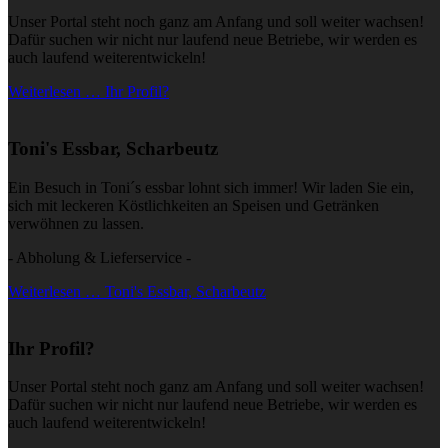
Unser Portal steht noch ganz am Anfang und soll weiter wachsen!
Dafür suchen wir nicht nur laufend neue Betriebe, wir werden es
auch laufend weiterentwickeln!
Weiterlesen … Ihr Profil?
Toni's Essbar, Scharbeutz
Ein Besuch in Toni´s essbar lohnt sich immer! Wir laden Sie ein,
sich mit leckeren Köstlichkeiten an Speisen und Getränken
verwöhnen zu lassen.
- Abholung & Lieferservice -
Weiterlesen … Toni's Essbar, Scharbeutz
Ihr Profil?
Unser Portal steht noch ganz am Anfang und soll weiter wachsen!
Dafür suchen wir nicht nur laufend neue Betriebe, wir werden es
auch laufend weiterentwickeln!