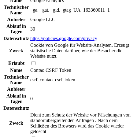
Name
Google Analytics
Technischer
_ga, _gat, _gid,_gtag_UA_163360011_1
Name
Anbieter
Google LLC
Ablauf in
30
Tagen
Datenschutz
https://policies.google.com/privacy
Cookie von Google für Website-Analysen. Erzeugt
Zweck
statistische Daten darüber, wie der Besucher die
Website nutzt.
Erlaubt
Name
Contao CSRF Token
Technischer
csrf_contao_csrf_token
Name
Anbieter
Ablauf in
0
Tagen
Datenschutz
Dient zum Schutz der Website vor Fälschungen von
standortübergreifenden Anfragen . Nach dem
Zweck
Schließen des Browsers wird das Cookie wieder
gelöscht