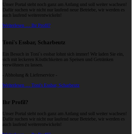
Unser Portal steht noch ganz am Anfang und soll weiter wachsen!
Dafür suchen wir nicht nur laufend neue Betriebe, wir werden es
auch laufend weiterentwickeln!
Weiterlesen … Ihr Profil?
Toni's Essbar, Scharbeutz
Ein Besuch in Toni´s essbar lohnt sich immer! Wir laden Sie ein,
sich mit leckeren Köstlichkeiten an Speisen und Getränken
verwöhnen zu lassen.
- Abholung & Lieferservice -
Weiterlesen … Toni's Essbar, Scharbeutz
Ihr Profil?
Unser Portal steht noch ganz am Anfang und soll weiter wachsen!
Dafür suchen wir nicht nur laufend neue Betriebe, wir werden es
auch laufend weiterentwickeln!