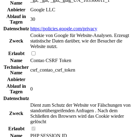
_ga, _gat, _gid,_gtag_UA_163360011_1
Name
Anbieter
Google LLC
Ablauf in
30
Tagen
Datenschutz
https://policies.google.com/privacy
Cookie von Google für Website-Analysen. Erzeugt
Zweck
statistische Daten darüber, wie der Besucher die
Website nutzt.
Erlaubt
Name
Contao CSRF Token
Technischer
csrf_contao_csrf_token
Name
Anbieter
Ablauf in
0
Tagen
Datenschutz
Dient zum Schutz der Website vor Fälschungen von
standortübergreifenden Anfragen . Nach dem
Zweck
Schließen des Browsers wird das Cookie wieder
gelöscht
Erlaubt
Name
PHP SESSION ID