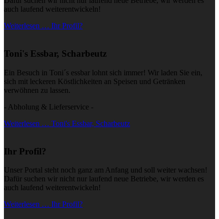
Dafür suchen wir nicht nur laufend neue Betriebe, wir werden es
auch laufend weiterentwickeln!
Weiterlesen … Ihr Profil?
Toni's Essbar, Scharbeutz
Ein Besuch in Toni´s essbar lohnt sich immer! Wir laden Sie ein,
sich mit leckeren Köstlichkeiten an Speisen und Getränken
verwöhnen zu lassen.
- Abholung & Lieferservice -
Weiterlesen … Toni's Essbar, Scharbeutz
Ihr Profil?
Unser Portal steht noch ganz am Anfang und soll weiter wachsen!
Dafür suchen wir nicht nur laufend neue Betriebe, wir werden es
auch laufend weiterentwickeln!
Weiterlesen … Ihr Profil?