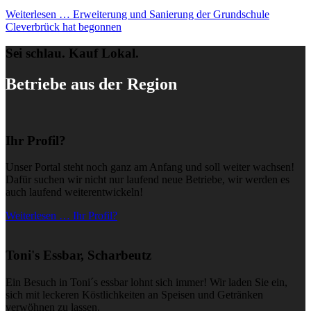
Weiterlesen …
Erweiterung und Sanierung der Grundschule
Cleverbrück hat begonnen
Sei schlau. Kauf Lokal.
Betriebe aus der Region
Ihr Profil?
Unser Portal steht noch ganz am Anfang und soll weiter wachsen!
Dafür suchen wir nicht nur laufend neue Betriebe, wir werden es
auch laufend weiterentwickeln!
Weiterlesen … Ihr Profil?
Toni's Essbar, Scharbeutz
Ein Besuch in Toni´s essbar lohnt sich immer! Wir laden Sie ein,
sich mit leckeren Köstlichkeiten an Speisen und Getränken
verwöhnen zu lassen.