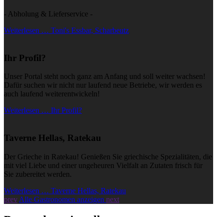
- Abholung & Lieferservice -
Weiterlesen … Toni's Essbar, Scharbeutz
Ihr Profil?
Unser Portal steht noch ganz am Anfang und soll weiter wachsen!
Dafür suchen wir nicht nur laufend neue Betriebe, wir werden es
auch laufend weiterentwickeln!
Weiterlesen … Ihr Profil?
Taverne Hellas, Ratekau
Der Grieche in Ratekau! Genießen Sie griechische Spezialitäten, die
mit viel Liebe und einer ungeheuren Vielfalt an Zutaten frisch für
Sie zubereitet werden.
Weiterlesen … Taverne Hellas, Ratekau
prev
Alle Gastronomen anzeigen
next